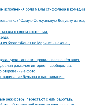
ле исполнения роли мамы стиффлера в комедии
зовали как "Самую Сексуальную Девушку из тех,
сказала о своем состоянии.
егда.
 из блога "Женат на Марине" - наконец
елал укол - аппетит пропал - вес пошёл вниз.
девлин расколол интернет - сообщества.
о откровенные фото.
 отваривание бульона и настаивание.
ые режиссёры перестают с ним работать.
Антоний толмацкий живет за счет девушки.