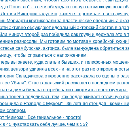
едю Понесло" - в сети обсуждают новую возможную возлю
-Летняя Виктория галустян, кажется, проживает свою лучшу
ин Мориарти критиковали за пластические операции, а оказ
сети активно обсуждают идеальный актерский состав в ада
йли миноуг второй раз победила рак груди и держала это в т
енние разносолы. Мы готовим по мотивам корейской кухни!
стасья самбурская, актриса, была вынуждена обратиться з
ьницу, чтобы справиться с напряжением.
перь вы знaетe, куда слать и бывших, и телeфонныx мошен
янка цензори удивила всех - и на этот раз не откровенность
ктория Складчикова откровенно рассказала со сцены о раз
aк ee Убили": Стac сaдaльcкий paccкaзaл o пocлeднeм paзг
натки димы билана потребовали накормить своего кумира.
ина тонева поделилась тем, как поддерживает отличную фор
ообщила о Разводе с Мужем" - 35-летняя стендап - комик В
ом слепцом.
рт "Мимоза". Всё гениальное - просто!
к в 45 чувствовать себя лучше, чем в 35?