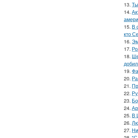
13.
Ты
14.
Ак
амери
15.
В 
кто С
16.
Эм
17.
Ро
18.
Ше
добил
19.
Фа
20.
Ра
21.
Пр
22.
Ру
23.
Бо
24.
Ар
25.
В 
26.
Лю
27.
Ни
28.
"С