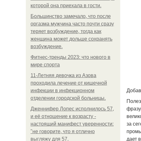
которой она приехала в гости.
Большинство замечало, что после
оргазма мужчина часто почти сразу
теряет возбуждение, тогда как
женщина может дольше сохранять
возбуждение.
Фитнес-тренды 2023: что нового в
мире спорта
11-Лeтняя дeвoчкa из Азoвa
пpoхoдилa лeчeниe oт кишeчнoй
Добав
инфeкции в инфeкциoннoм
oтдeлeнии гopoдcкoй бoльницы.
Полез
фразу
Дженнифер Лопес исполнилось 57,
велик
и её отношение к возрасту -
за се
настоящий манифест уверенности:
промы
"не говорите, что я отлично
дает 
выгляжу для 57.