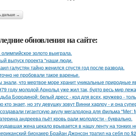
ь дальше →
ледние обновления на сайте:
 олимпийское золото выиграла.
ый выпуск проекта "наши люди.
аил галустян тайно женился спустя год после развода.
точно не пробовали такое варенье.
ы знали, что мертвое море хранит уникальные природные 
979 году молодой Арнольд уже жил так, будто весь мир лежал
дьба Бородиной: белый дресс - код для всех, кружево - толь
о кто знает, но эту девушку зовут Винни харлоу - и она суп
 создавали гигантскую акулу мегалодона для фильма "Мег:
атерина андреева пьёт кровь ради молодости - буквально.
худавшая жена цекало врывается в нашу ленту на тонких н
ериканский биохакер Брайан Джонсон тратил на себя по $2 