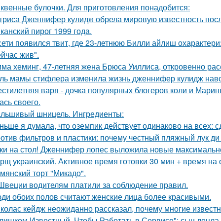
квенные булочки. Для приготовления понадобится:
триса Дженнифер кулидж обрела мировую известность пос
канский пирог 1999 года.
сети появился твит, где 23-летнюю Билли айлиш охарактери
ейчас жив".
ма хеминг, 47-летняя жена Брюса Уиллиса, откровенно рас
ль мамы стифлера изменила жизнь дженнифер кулидж навс
стилетняя варя - дочка популярных блогеров коли и Марины
ась своего.
льшивый шницель. Ингредиенты:
ньше я думала, что оземпик действует одинаково на всех: сд
отив фильтров и пластики: почему честный пляжный лук ди 
ки на стол! Дженнифер лопес выложила новые максимальн
рщ украинский. Активное время готовки 30 мин + время на
мянский торт "Микадо".
Швеции водителям платили за соблюдение правил.
ди обоих полов считают женские лица более красивыми.
колас кейдж неожиданно рассказал, почему многие известн
лишком Известный, Чтобы Работать в Сервисе": сын децла 