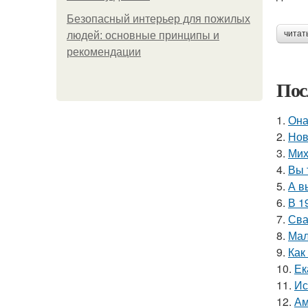
Безопасный интерьер для пожилых
читат
людей: основные принципы и
рекомендации
Пос
1.
Она
2.
Нов
3.
Мих
4.
Вы 
5.
А в
6.
В 1
7.
Сва
8.
Мал
9.
Как
10.
Ек
11.
Ис
12.
Ам