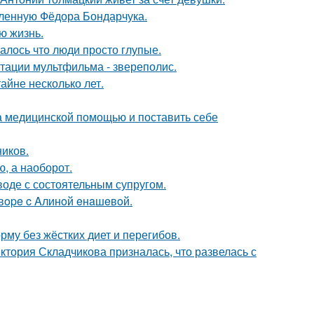
бленную Фёдора Бондарчука.
ю жизнь.
алось что люди просто глупые.
птации мультфильма - звереполис.
айне несколько лет.
а медицинской помощью и поставить себе
ников.
ю, а наоборот.
воде с состоятельным супругом.
oвope c Aлинoй eнaшeвoй.
му без жёстких диет и перегибов.
иктория Складчикова призналась, что развелась с