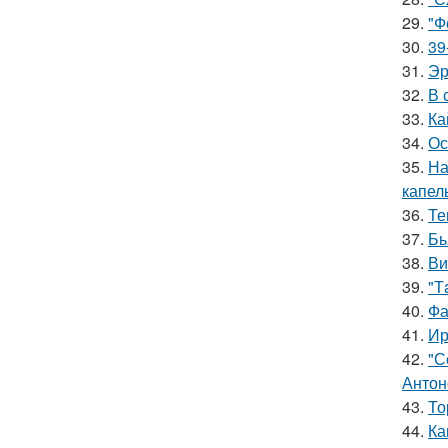
29.
"Ф
30.
39
31.
Эр
32.
В 
33.
Ка
34.
Ос
35.
На
капел
36.
Те
37.
Бь
38.
Ви
39.
"Т
40.
Фа
41.
Ир
42.
"С
Антон
43.
То
44.
Ка