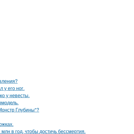
явления?
 у его ног.
ко у невесты.
ермодель.
 Монстр Глубины"?
ожках.
млн в год, чтобы достичь бессмертия.