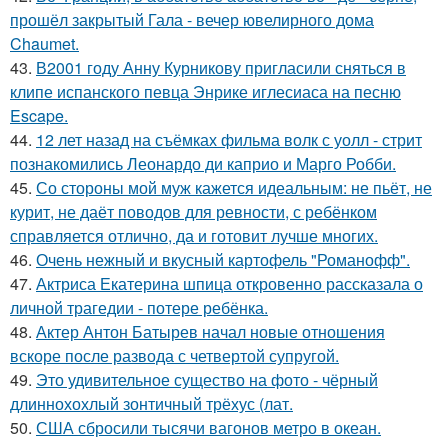
прошёл закрытый Гала - вечер ювелирного дома
Chaumet.
43.
В2001 году Анну Курникову пригласили сняться в
клипе испанского певца Энрике иглесиаса на песню
Escape.
44.
12 лет назад на съёмках фильма волк с уолл - стрит
познакомились Леонардо ди каприо и Марго Робби.
45.
Со стороны мой муж кажется идеальным: не пьёт, не
курит, не даёт поводов для ревности, с ребёнком
справляется отлично, да и готовит лучше многих.
46.
Очень нежный и вкусный картофель "Романофф".
47.
Актриса Екатерина шпица откровенно рассказала о
личной трагедии - потере ребёнка.
48.
Актер Антон Батырев начал новые отношения
вскоре после развода с четвертой супругой.
49.
Это удивительное существо на фото - чёрный
длиннохохлый зонтичный трёхус (лат.
50.
США сбросили тысячи вагонов метро в океан.