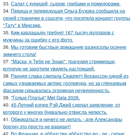
33.
Салат с курицей, сыром, грибами и помидорами.
34.
Певица и телеведущая Ольга Бузова сообщила на
своей страничке в соцсети, что посетила концерт группы
"Тату" в Мексике.
35.
Ким кардашьян требует 167 тысяч долларов с
мужчины за ошибку с его фото.
36.
Мы готовим быстрые домашние разносолы осенне
зимнего стола!
37.
"Маска, я Тебя не Знаю": трагедия стримерши,
которую не захотели увидеть настоящей.
38.
Ранняя слава сделала Скарлетт йоханссон одной из
самых узнаваемых актрис голливуда, но за глянцевым
фасадом скрывалась огромная неуверенность.
39.
"Голые Платья" Met Gala 2026.
40.
45-Летний рэпер Рэй Джей сделал заявление, от
которого у многих буквально отвисла челюсть.
41.
Обжираться и ничего не делать - для Александры
бортич это просто не вариант!
42.
Во Франции, в аббатстве аббатство во - де - серне,