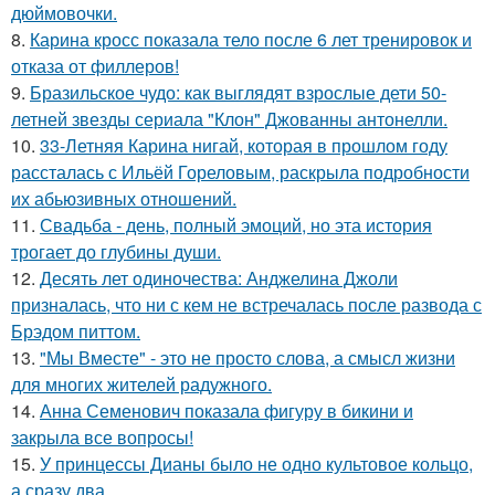
дюймовочки.
8.
Карина кросс показала тело после 6 лет тренировок и
отказа от филлеров!
9.
Бразильское чудо: как выглядят взрослые дети 50-
летней звезды сериала "Клон" Джованны антонелли.
10.
33-Летняя Карина нигай, которая в прошлом году
рассталась с Ильёй Гореловым, раскрыла подробности
их абьюзивных отношений.
11.
Свадьба - день, полный эмоций, но эта история
трогает до глубины души.
12.
Десять лет одиночества: Анджелина Джоли
призналась, что ни с кем не встречалась после развода с
Брэдом питтом.
13.
"Мы Вместе" - это не просто слова, а смысл жизни
для многих жителей радужного.
14.
Анна Семенович показала фигуру в бикини и
закрыла все вопросы!
15.
У принцессы Дианы было не одно культовое кольцо,
а сразу два.