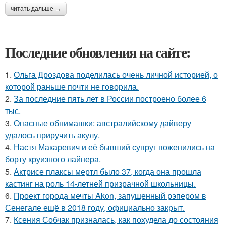
читать дальше →
Последние обновления на сайте:
1.
Ольга Дроздова поделилась очень личной историей, о
которой раньше почти не говорила.
2.
За последние пять лет в России построено более 6
тыс.
3.
Опасные обнимашки: австралийскому дайверу
удалось приручить акулу.
4.
Настя Макаревич и её бывший супруг поженились на
борту круизного лайнера.
5.
Актрисе плаксы мертл было 37, когда она прошла
кастинг на роль 14-летней призрачной школьницы.
6.
Проект города мечты Akon, запущенный рэпером в
Сенегале ещё в 2018 году, официально закрыт.
7.
Ксения Собчак призналась, как похудела до состояния