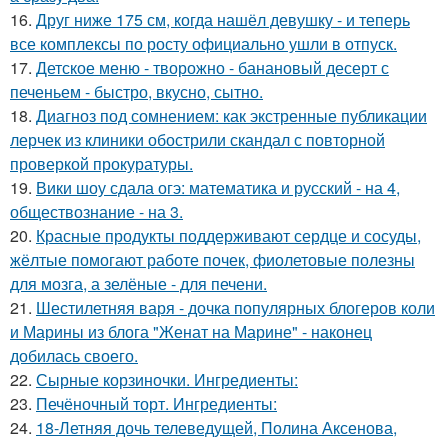
16.
Друг ниже 175 см, когда нашёл девушку - и теперь
все комплексы по росту официально ушли в отпуск.
17.
Детское меню - творожно - банановый десерт с
печеньем - быстро, вкусно, сытно.
18.
Диагноз под сомнением: как экстренные публикации
лерчек из клиники обострили скандал с повторной
проверкой прокуратуры.
19.
Вики шоу сдала огэ: математика и русский - на 4,
обществознание - на 3.
20.
Красные продукты поддерживают сердце и сосуды,
жёлтые помогают работе почек, фиолетовые полезны
для мозга, а зелёные - для печени.
21.
Шестилетняя варя - дочка популярных блогеров коли
и Марины из блога "Женат на Марине" - наконец
добилась своего.
22.
Сырные корзиночки. Ингредиенты:
23.
Печёночный торт. Ингредиенты:
24.
18-Летняя дочь телеведущей, Полина Аксенова,