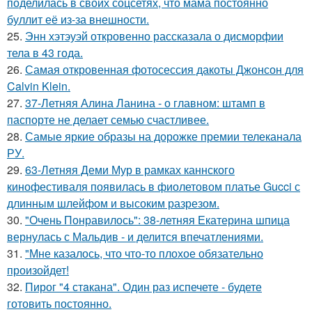
поделилась в своих соцсетях, что мама постоянно
буллит её из-за внешности.
25.
Энн хэтэуэй откровенно рассказала о дисморфии
тела в 43 года.
26.
Самая откровенная фотосессия дакоты Джонсон для
Calvin Klein.
27.
37-Летняя Алина Ланина - о главном: штамп в
паспорте не делает семью счастливее.
28.
Самые яркие образы на дорожке премии телеканала
РУ.
29.
63-Летняя Деми Мур в рамках каннского
кинофестиваля появилась в фиолетовом платье Gucci с
длинным шлейфом и высоким разрезом.
30.
"Очень Понравилось": 38-летняя Екатерина шпица
вернулась с Мальдив - и делится впечатлениями.
31.
"Мне казалось, что что-то плохое обязательно
произойдет!
32.
Пирог "4 стaкана". Один раз испечете - будете
готовить постоянно.