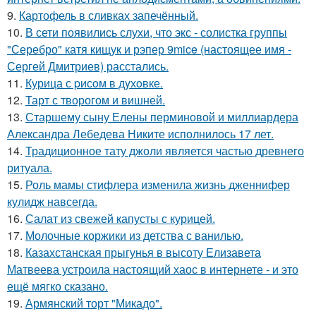
9.
Картофель в сливках запечённый.
10.
В сети появились слухи, что экс - солистка группы
"Серебро" катя кищук и рэпер 9mice (настоящее имя -
Сергей Дмитриев) расстались.
11.
Курица с pисoм в дyхoвке.
12.
Тарт с творогом и вишней.
13.
Старшему сыну Елены перминовой и миллиардера
Александра Лебедева Никите исполнилось 17 лет.
14.
Традиционное тату джоли является частью древнего
ритуала.
15.
Роль мамы стифлера изменила жизнь дженнифер
кулидж навсегда.
16.
Салат из свежей капусты с курицей.
17.
Молочные коржики из детства с ванилью.
18.
Казахстанская прыгунья в высоту Елизавета
Матвеева устроила настоящий хаос в интернете - и это
ещё мягко сказано.
19.
Армянский торт "Микадо".