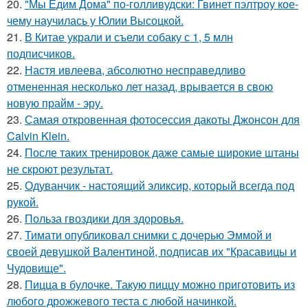
20.
"Мы Едим Дома" по-голливудски: Гвинет пэлтроу кое-
чему научилась у Юлии Высоцкой.
21.
В Китае украли и съели собаку с 1, 5 млн
подписчиков.
22.
Настя ивлеева, абсолютно несправедливо
отмененная несколько лет назад, врывается в свою
новую прайм - эру.
23.
Самая откровенная фотосессия дакоты Джонсон для
Calvin Klein.
24.
После таких тренировок даже самые широкие штаны
не скроют результат.
25.
Одуванчик - настоящий эликсир, который всегда под
рукой.
26.
Польза гвоздики для здоровья.
27.
Тимати опубликовал снимки с дочерью Эммой и
своей девушкой Валентиной, подписав их "Красавицы и
Чудовище".
28.
Пицца в булочке. Такую пиццу можно приготовить из
любого дрожжевого теста с любой начинкой.