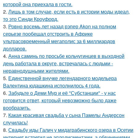
которой она приехала в гости.
2.
Лишь в том случае, если есть в истории моды идеал,
то это Синди Кроуфорд.
3.
Ровно восемь лет назад рэпер Akon на полном
серьезе пообещал отстроить в Африке
ультрасовременный мегаполис за 6 миллиардов
долларов.
4.
Анна саминь по просьбе кольчугинцев в выходной
день работала в округе, встречалась с людьми -
неравнодушными жителями.
5.
Единственной внучке легендарного модельера
Валентина юдашкина исполнилось 4 года.
6.
Забудьте о Деми Мур и её "Субстанции" - у нас
готовится ответ, который невозможно было даже
вообразить.
7.
Какая красивая свадьба у сына Памелы Андерсон
случилась!
8.
Свадьбу иды Галич у мидаграбинского озера в Осетии
интернет встретил не аплодисментами, а обвинениями.