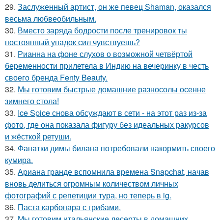
29.
Заслуженный артист, он же певец Shaman, оказался
весьма любвеобильным.
30.
Вместо заряда бодрости после тренировок ты
постоянный упадок сил чувствуешь?
31.
Рианна на фоне слухов о возможной четвёртой
беременности прилетела в Индию на вечеринку в честь
своего бренда Fenty Beauty.
32.
Мы готовим быстрые домашние разносолы осенне
зимнего стола!
33.
Ice Spice снова обсуждают в сети - на этот раз из-за
фото, где она показала фигуру без идеальных ракурсов
и жёсткой ретуши.
34.
Фанатки димы билана потребовали накормить своего
кумира.
35.
Ариана гранде вспомнила времена Snapchat, начав
вновь делиться огромным количеством личных
фотографий с репетиции тура, но теперь в ig.
36.
Паста карбонара с грибами.
37.
Мы готовим итальянские десерты в домашних