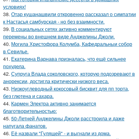
условиях!
38.
Отар кушанашвили откровенно рассказал о симпатии
к Настасья самбурская - но без взаимности.
39.
В социальных сетях активно комментируют
перемены во внешнем виде Анджелины Джоли.
40.
Могила Христофора Колумба, Кафедральныи собор
в Севилье.
41.
Екатерина Варнава призналась, что ещё сильнее
похудела.
42.
Супруга Влада соколовского, которую подозревают в
анорексии, достигла критически низкого веса.
43.
Низкоуглеводный кокосовый бисквит для пп торта,
без глютена и сахара.
44.
Кармен Электра активно занимается
благотворительностью:
45.
50-Летней Анджелины Джоли расстроила и даже
напугала фанатов.
46.
Её назвали "Гулящей" - и выгнали из дома.