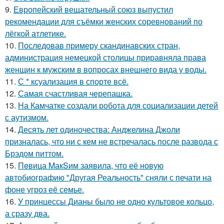
9.
Европейский вещательный союз выпустил
рекомендации для съёмки женских соревнований по
лёгкой атлетике.
10.
Последовав примеру скандинавских стран,
администрация немецкой столицы приравняла права
женщин к мужским в вопросах внешнего вида у воды.
11.
С * ксуализация в спорте всё.
12.
Самая счастливая черепашка.
13.
На Камчатке создали робота для социализации детей
с аутизмом.
14.
Десять лет одиночества: Анджелина Джоли
призналась, что ни с кем не встречалась после развода с
Брэдом питтом.
15.
Пeвица MакSим заявила, что её новую
автобиографию "Другая Реальность" сняли с печати на
фоне угроз её семье.
16.
У принцессы Дианы было не одно культовое кольцо,
а сразу два.