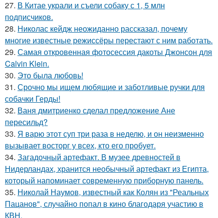
27.
В Китае украли и съели собаку с 1, 5 млн
подписчиков.
28.
Николас кейдж неожиданно рассказал, почему
многие известные режиссёры перестают с ним работать.
29.
Самая откровенная фотосессия дакоты Джонсон для
Calvin Klein.
30.
Это была любовь!
31.
Срочно мы ищем любящие и заботливые ручки для
собачки Герды!
32.
Ваня дмитриенко сделал предложение Ане
пересильд?
33.
Я варю этот суп три раза в неделю, и он неизменно
вызывает восторг у всех, кто его пробует.
34.
Загадочный артефакт. В музее древностей в
Нидерландах, хранится необычный артефакт из Египта,
который напоминает современную приборную панель.
35.
Николай Наумов, известный как Колян из "Реальных
Пацанов", случайно попал в кино благодаря участию в
КВН.