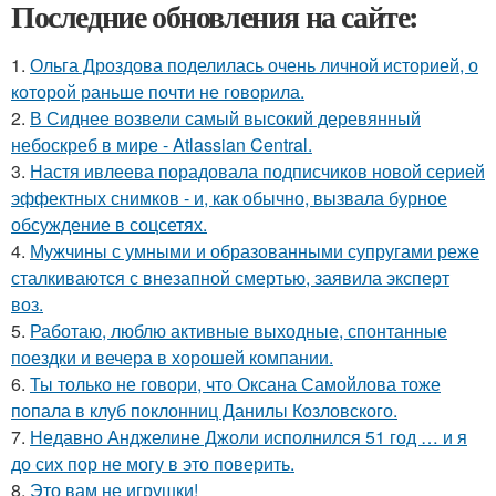
Последние обновления на сайте:
1.
Ольга Дроздова поделилась очень личной историей, о
которой раньше почти не говорила.
2.
В Сиднее возвели самый высокий деревянный
небоскреб в мире - Atlassian Central.
3.
Настя ивлеева порадовала подписчиков новой серией
эффектных снимков - и, как обычно, вызвала бурное
обсуждение в соцсетях.
4.
Мужчины с умными и образованными супругами реже
сталкиваются с внезапной смертью, заявила эксперт
воз.
5.
Работаю, люблю активные выходные, спонтанные
поездки и вечера в хорошей компании.
6.
Ты только не говори, что Оксана Самойлова тоже
попала в клуб поклонниц Данилы Козловского.
7.
Недавно Анджелине Джоли исполнился 51 год … и я
до сих пор не могу в это поверить.
8.
Это вам не игрушки!