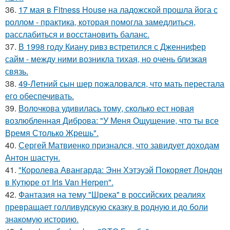
36.
17 мая в Fitness House на ладожской прошла йога с
роллом - практика, которая помогла замедлиться,
расслабиться и восстановить баланс.
37.
В 1998 году Киану ривз встретился с Дженнифер
сайм - между ними возникла тихая, но очень близкая
связь.
38.
49-Летний сын шер пожаловался, что мать перестала
его обеспечивать.
39.
Волочкова удивилась тому, сколько ест новая
возлюбленная Диброва: "У Меня Ощущение, что ты все
Время Столько Жрешь".
40.
Сергей Матвиенко признался, что завидует доходам
Антон шастун.
41.
"Королева Авангарда: Энн Хэтэуэй Покоряет Лондон
в Кутюре от Iris Van Herpen".
42.
Фантазия на тему "Шрека" в российских реалиях
превращает голливудскую сказку в родную и до боли
знакомую историю.