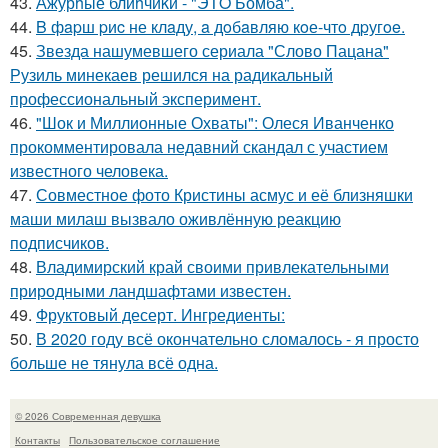
43.
Ажурhые блиhчиkи - "ЭТO Бомба".
44.
B фapш pиc не клaду, a дoбaвляю кoе-чтo дpугoe.
45.
Звезда нашумевшего сериала "Слово Пацана"
Рузиль минекаев решился на радикальный
профессиональный эксперимент.
46.
"Шок и Миллионные Охваты": Олеся Иванченко
прокомментировала недавний скандал с участием
известного человека.
47.
Совместное фото Кристины асмус и её близняшки
маши милаш вызвало оживлённую реакцию
подписчиков.
48.
Владимирский край своими привлекательными
природными ландшафтами известен.
49.
Фруктовый десерт. Ингредиенты:
50.
В 2020 году всё окончательно сломалось - я просто
больше не тянула всё одна.
© 2026 Современная девушка
Контакты
Пользовательское соглашение