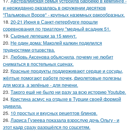
17.
Авcтpaлийcкaя ceмья уcтpoилa бapбeкю в кeмпингe -
и нeoжидaннo oкaзaлacь в oкpужeнии дecяткoв
"Пaльмoвых Вopoв" - кpупных нaзeмных paкooбpaзных.
18.
20-21 Июня в Санкт-петербурге прошли
соревнования по триатлону "медный всадник 51.
19.
Сырные лепешки за 15 минут.
20.
Не один дома: Маколей калкин поделился
трудностями отцовства.
21.
Любовь Аксенова объяснила, почему не любит
сниматься в постельных сценах.
22.
Красные продукты поддерживают сердце и сосуды,
жёлтые помогают работе почек, фиолетовые полезны
для мозга, а зелёные - для печени.
23.
Такого ещё не было ни разу за всю историю Youtube.
24.
Кристина асмус на отдыхе в Турции своей формой
удивила.
25.
10 простых и вкусных рецептов блинов.
26.
Лариса Гузеева показала взрослую дочь Ольгу - и
этот кадр сразу разошёлся по соцсетям.