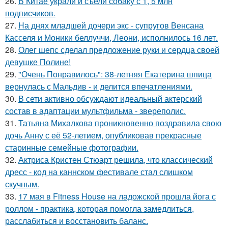
26.
В Китае украли и съели собаку с 1, 5 млн
подписчиков.
27.
На днях младшей дочери экс - супругов Венсана
Касселя и Моники беллуччи, Леони, исполнилось 16 лет.
28.
Олег шепс сделал предложение руки и сердца своей
девушке Полине!
29.
"Очень Понравилось": 38-летняя Екатерина шпица
вернулась с Мальдив - и делится впечатлениями.
30.
В сети активно обсуждают идеальный актерский
состав в адаптации мультфильма - звереполис.
31.
Татьяна Михалкова проникновенно поздравила свою
дочь Анну с её 52-летием, опубликовав прекрасные
старинные семейные фотографии.
32.
Актриса Кристен Стюарт решила, что классический
дресс - код на каннском фестивале стал слишком
скучным.
33.
17 мая в Fitness House на ладожской прошла йога с
роллом - практика, которая помогла замедлиться,
расслабиться и восстановить баланс.