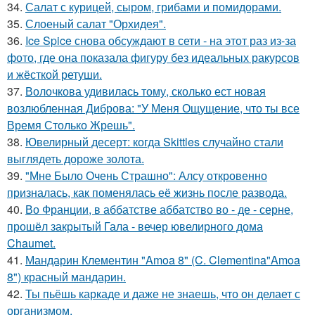
34.
Салат с курицей, сыром, грибами и помидорами.
35.
Слоеный салат "Орхидея".
36.
Ice Spice снова обсуждают в сети - на этот раз из-за
фото, где она показала фигуру без идеальных ракурсов
и жёсткой ретуши.
37.
Волочкова удивилась тому, сколько ест новая
возлюбленная Диброва: "У Меня Ощущение, что ты все
Время Столько Жрешь".
38.
Ювелирный десерт: когда Skittles случайно стали
выглядеть дороже золота.
39.
"Мне Было Очень Страшно": Алсу откровенно
призналась, как поменялась её жизнь после развода.
40.
Во Франции, в аббатстве аббатство во - де - серне,
прошёл закрытый Гала - вечер ювелирного дома
Chaumet.
41.
Мандарин Клементин "Amoa 8" (C. Clementina"Amoa
8") красный мандарин.
42.
Ты пьёшь каркаде и даже не знаешь, что он делает с
организмом.