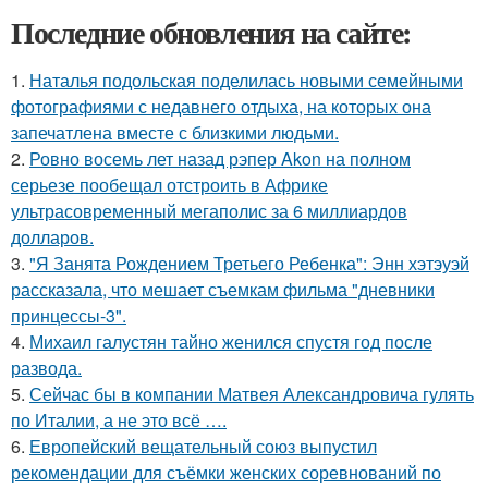
Последние обновления на сайте:
1.
Наталья подольская поделилась новыми семейными
фотографиями с недавнего отдыха, на которых она
запечатлена вместе с близкими людьми.
2.
Ровно восемь лет назад рэпер Akon на полном
серьезе пообещал отстроить в Африке
ультрасовременный мегаполис за 6 миллиардов
долларов.
3.
"Я Занята Рождением Третьего Ребенка": Энн хэтэуэй
рассказала, что мешает съемкам фильма "дневники
принцессы-3".
4.
Михаил галустян тайно женился спустя год после
развода.
5.
Сейчас бы в компании Матвея Александровича гулять
по Италии, а не это всё ….
6.
Европейский вещательный союз выпустил
рекомендации для съёмки женских соревнований по