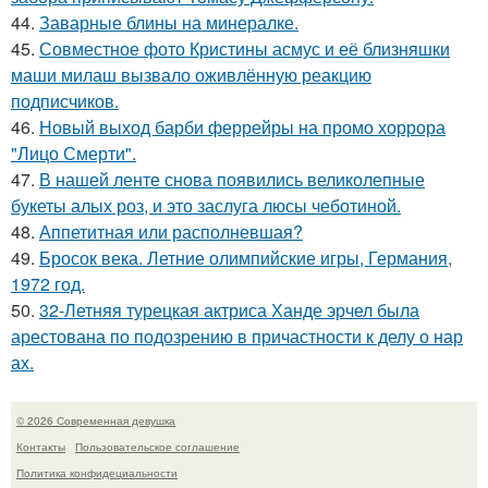
44.
Заварные блины на минералке.
45.
Совместное фото Кристины асмус и её близняшки
маши милаш вызвало оживлённую реакцию
подписчиков.
46.
Новый выход барби феррейры на промо хоррора
"Лицо Смерти".
47.
В нашей ленте снова появились великолепные
букеты алых роз, и это заслуга люсы чеботиной.
48.
Аппетитная или располневшая?
49.
Бросок века. Летние олимпийские игры, Германия,
1972 год.
50.
32-Летняя турецкая актриса Ханде эрчел была
арестована по подозрению в причастности к делу о нар
ах.
© 2026 Современная девушка
Контакты
Пользовательское соглашение
Политика конфидециальности