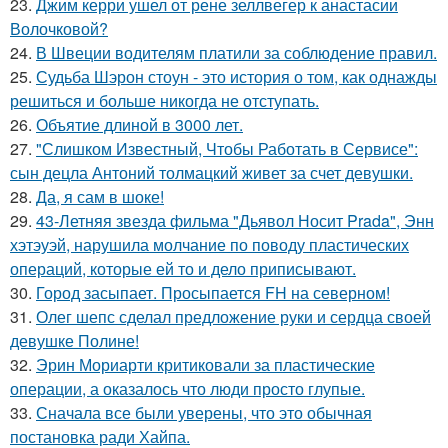
23.
Джим керри ушел от рене зеллвегер к анастасии
Волочковой?
24.
В Швеции водителям платили за соблюдение правил.
25.
Судьба Шэрон стоун - это история о том, как однажды
решиться и больше никогда не отступать.
26.
Объятие длиной в 3000 лет.
27.
"Слишком Известный, Чтобы Работать в Сервисе":
сын децла Антоний толмацкий живет за счет девушки.
28.
Да, я сам в шоке!
29.
43-Летняя звезда фильма "Дьявол Носит Prada", Энн
хэтэуэй, нарушила молчание по поводу пластических
операций, которые ей то и дело приписывают.
30.
Город засыпает. Просыпается FH на северном!
31.
Олег шепс сделал предложение руки и сердца своей
девушке Полине!
32.
Эрин Мориарти критиковали за пластические
операции, а оказалось что люди просто глупые.
33.
Сначала все были уверены, что это обычная
постановка ради Хайпа.