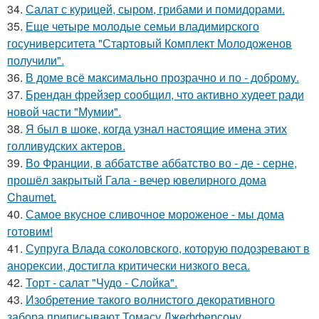
34.
Салат с курицей, сыром, грибами и помидорами.
35.
Еще четыре молодые семьи владимирского
госуниверситета "Стартовый Комплект Молодоженов
получили".
36.
В доме всё максимально прозрачно и по - доброму.
37.
Брендан фрейзер сообщил, что активно худеет ради
новой части "Мумии".
38.
Я был в шоке, когда узнал настоящие имена этих
голливудских актеров.
39.
Во Франции, в аббатстве аббатство во - де - серне,
прошёл закрытый Гала - вечер ювелирного дома
Chaumet.
40.
Самое вкусное сливочное мороженое - мы дома
готовим!
41.
Супруга Влада соколовского, которую подозревают в
анорексии, достигла критически низкого веса.
42.
Торт - салат "Чудо - Слойка".
43.
Изобретение такого волнистого декоративного
забора приписывают Томасу Джефферсону.