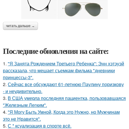
читать дальше →
Последние обновления на сайте:
1.
"Я Занята Рождением Третьего Ребенка": Энн хэтэуэй
рассказала, что мешает съемкам фильма "дневники
принцессы-3".
2.
Сейчас все обсуждают 61-летнюю Паулину поризкову
- и неудивительно.
3.
В США умерла последняя пациентка, пользовавшаяся
"Железным Легким".
4.
"Я Могу Быть Умной, Когда это Нужно, но Мужчинам
это не Нравится".
5.
С * ксуализация в спорте всё.