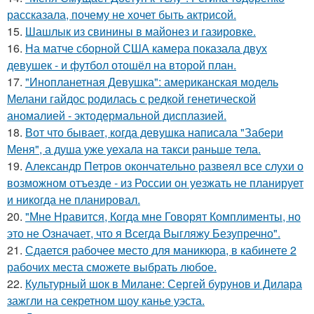
рассказала, почему не хочет быть актрисой.
15.
Шашлык из свинины в майонез и газировке.
16.
На матче сборной США камера показала двух
девушек - и футбол отошёл на второй план.
17.
"Инопланетная Девушка": американская модель
Мелани гайдос родилась с редкой генетической
аномалией - эктодермальной дисплазией.
18.
Вот что бывает, когда девушка написала "Забери
Меня", а душа уже уехала на такси раньше тела.
19.
Александр Петров окончательно развеял все слухи о
возможном отъезде - из России он уезжать не планирует
и никогда не планировал.
20.
"Мне Нравится, Когда мне Говорят Комплименты, но
это не Означает, что я Всегда Выгляжу Безупречно".
21.
Сдается рабочее место для маникюра, в кабинете 2
рабочих места сможете выбрать любое.
22.
Культурный шок в Милане: Сергей бурунов и Дилара
зажгли на секретном шоу канье уэста.