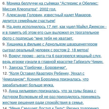
6.
Моника беллуччи на съёмках "Астерикс и Обеликс:
Миссия Клеопатра", 2002 год.
7.
Александр Головин, известный кадет Макаров,
делится семейным счастьем!
8.
На днях исполнилось 17 лет, как ушел Майкл Джексон -
и в память об этом его сын выложил оч трогательное
фото с подписью "мне тебя не хватает.
9.
Хищника в фильме с Арнольдом шварценеггером
сыграл реальный человек с ростом 2, 18 метра!
10.
Вокруг промо - арта гта 6 разгорелся мощный слух,
ведь игроки узнали в главной красотке Габриэлу Чикин.
11.
Закуска "Грибочки - Боровички".
12.
"Коля Оставил Квартиру Ребенку, Уехал с
Чемоданом": Ксения Бородина призналась, что
зарабатывает больше мужа.
13.
Анна хилькевич призналась, что за годы брака с
Артуром Волковым ей не раз приходилось принимать
жесткие решения ради спокойствия в семье.
14.
"Меня Смущает Доступ к Телу": Регина тодоренко