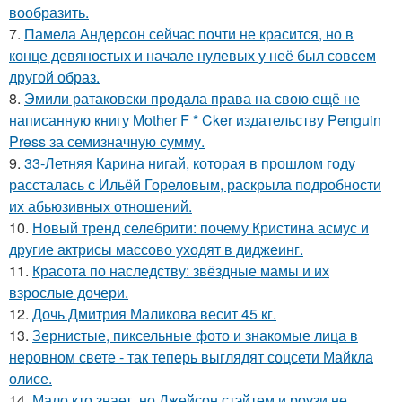
вообразить.
7.
Памела Андерсон сейчас почти не красится, но в
конце девяностых и начале нулевых у неё был совсем
другой образ.
8.
Эмили ратаковски продала права на свою ещё не
написанную книгу Mother F * Cker издательству Penguin
Press за семизначную сумму.
9.
33-Летняя Карина нигай, которая в прошлом году
рассталась с Ильёй Гореловым, раскрыла подробности
их абьюзивных отношений.
10.
Новый тренд селебрити: почему Кристина асмус и
другие актрисы массово уходят в диджеинг.
11.
Красота по наследству: звёздные мамы и их
взрослые дочери.
12.
Дочь Дмитрия Маликова весит 45 кг.
13.
Зернистые, пиксельные фото и знакомые лица в
неровном свете - так теперь выглядят соцсети Майкла
олисе.
14.
Мало кто знает, но Джейсон стэйтем и роузи не