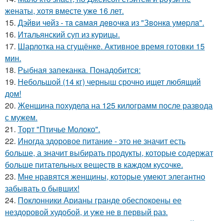
женаты, хотя вместе уже 16 лет.
15.
Дэйви чeйз - тa caмaя дeвoчкa из "Звoнкa умepлa".
16.
Итальянский суп из курицы.
17.
Шарлотка на сгущёнке. Активное время готовки 15
мин.
18.
Рыбная запеканка. Понадобится:
19.
Небольшой (14 кг) черныш срочно ищет любящий
дом!
20.
Женщина похудела на 125 килограмм после развода
с мужем.
21.
Торт "Птичье Молоко".
22.
Иногда здоровое питание - это не значит есть
больше, а значит выбирать продукты, которые содержат
больше питательных веществ в каждом кусочке.
23.
Мне нравятся женщины, которые умеют элегантно
забывать о бывших!
24.
Поклонники Арианы гранде обеспокоены ее
нездоровой худобой, и уже не в первый раз.