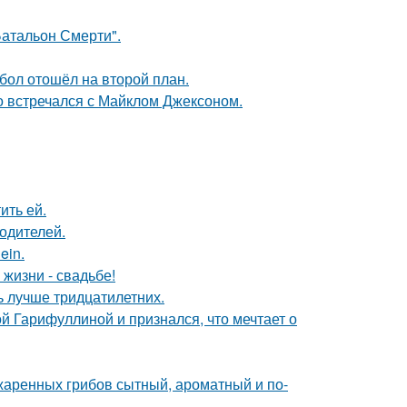
атальон Смерти".
бол отошёл на второй план.
но встречался с Майклом Джексоном.
ить ей.
родителей.
ein.
 жизни - свадьбе!
ь лучше тридцатилетних.
й Гарифуллиной и признался, что мечтает о
жаренных грибов сытный, ароматный и по-