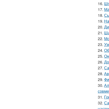
16.
Шп
17.
Ма
18.
Сы
19.
На
20.
Ди
21.
Ша
22.
Мо
23.
Уз
24.
Об
25.
Он
26.
До
27.
Са
28.
Ав
29.
Фи
30.
Ал
совме
31.
Го
32.
Са
насто