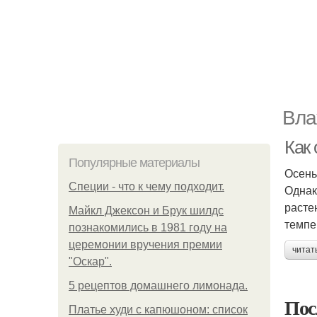
Вла
Как
Популярные материалы
Осень
Специи - что к чему подходит.
Однак
расте
Майкл Джексон и Брук шилдс
темпе
познакомились в 1981 году на
церемонии вручения премии
читат
"Оскар".
5 рецептов домашнего лимонада.
Пос
Платье худи с капюшоном: список