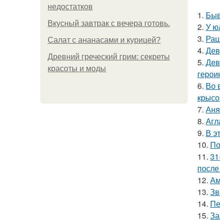
недостатков
1.
Быв
Вкусный завтрак с вечера готовь.
2.
У ю
3.
Рац
Салат с ананасами и курицей?
4.
Дев
Древний греческий грим: секреты
5.
Дев
красоты и моды
герои
6.
Во 
крысо
7.
Аня
8.
Агл
9.
В э
10.
По
11.
31
после
12.
Ам
13.
Зв
14.
Пе
15.
За