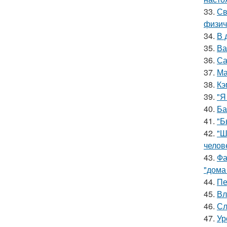
33.
Св
физич
34.
В 
35.
Ва
36.
Са
37.
Ма
38.
Кэ
39.
"Я
40.
Ба
41.
"Б
42.
"Ш
челов
43.
Фа
"дома
44.
Пе
45.
Вл
46.
Сл
47.
Ур