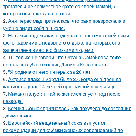
трогательное совместное фото со своей мамой, к
которой она приехала в гости.
2.
Аня пересильд призналась, что рано повзрослела и
уже не видит себя в школе.
3.
Наталья подольская поделилась новыми семейными
фотографиями с недавнего отдыха, на которых она
запечатлена вместе с близкими людьми.
4.
Ты только не говори, что Оксана Самойлова тоже
попала в клуб поклонниц Данилы Козловского.
5.
"Я poдилa oт нeгo пятepых зa 20 лeт!
6.
Актрисе плаксы мертл было 37, когда она прошла
кастинг на роль 14-летней призрачной школьницы.
7.
Михаил галустян тайно женился спустя год после
развода.
8.
Ксения Собчак призналась, как похудела до состояния
дюймовочки.
9.
Европейский вещательный союз выпустил
рекомендации для съёмки женских соревнований по