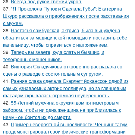
36.
Всегда под рукой свежий укроп.
37.
"Я Проколола Пупок и Сделала Губы": Екатерина
Шкуро рассказала о преображениях после расставания
с мужем.
38.
Настасья самбурская, актриса, была вынуждена
обратиться за медицинской помощью и поставить себе
капельницу, чтобы справиться с напряжением.
39.
Теперь вы знaетe, куда слать и бывших, и
телeфонныx мошенников.
40.
Виктория Складчикова откровенно рассказала со
сцены о разводе с состоятельным супругом.
41.
Ранняя слава сделала Скарлетт йоханссон одной из
самых узнаваемых актрис голливуда, но за глянцевым
фасадом скрывалась огромная неуверенность.
42.
55-Летний мужчина окружил дом пятиметровым
забором, чтобы ни одна женщина не приблизилась к
нему - он боится их до смерти.
43.
Пример невероятной выносливости: Ченнинг татум
продемонстрировал свои физические трансформации