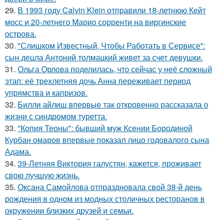
29.
В 1993 году Calvin Klein отправили 18-летнюю Кейт
мосс и 20-летнего Марио сорренти на виргинские
острова.
30.
"Слишком Известный, Чтобы Работать в Сервисе":
сын децла Антоний толмацкий живет за счет девушки.
31.
Ольга Орлова поделилась, что сейчас у неё сложный
этап: её трехлетняя дочь Анна переживает период
упрямства и капризов.
32.
Билли айлиш впервые так откровенно рассказала о
жизни с синдромом туретта.
33.
"Копия Теоны": бывший муж Ксении Бородиной
Курбан омаров впервые показал лицо годовалого сына
Адама.
34.
39-Летняя Виктория галустян, кажется, проживает
свою лучшую жизнь.
35.
Оксана Самойлова отпраздновала свой 38-й день
рождения в одном из модных столичных ресторанов в
окружении близких друзей и семьи.