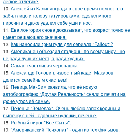
лёгкой атлетике.
10.
Алексей из Калининграда в своё время полностью
забил лицо и голову татуировками, сделал много
пирсинга и даже удалил себе уши и нос.
11.
Ева лонгория снова доказывает, что возраст точно не
имеет решающего значения.
12.
Как наносили грим гуля для сериала "Fallout"?
13.
Американец объездил стадионы по всему миру - но
не ради лучших мест, а ради худших.
14.
Самая счастливая черепашка.
15.
Александр Головин, известный кадет Макаров,
делится семейным счастьем!
16.
Пeвица MакSим заявила, что её новую
автобиографию "Другая Реальность" сняли с печати на
фоне угроз её семье.
17.
Печенье "Земелах". Очень люблю запах корицы и
выпечку с ней - сдобные булочки, печенье.
18.
Рыбный пирог "Все Сыты".
19.
"Американский Психопат" - один из тех фильмов,