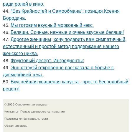
ради ролей в кино.
44.
"Без Крайностей и Самообмана": позиция Ксения
Бородина.
45.
Мы готовим вкусный морковный кекс.
46.
Беляши. Сочные, нежные и очень вкусные беляши!
47.
Дорогие женщины, хочу подарить вам симпатичный,
естественный и простой метод поддержания нашего
женского цикла.
48.
Фруктовый десерт. Ингредиенты:
49.
Энн хэтэуэй откровенно рассказала о борьбе с
дисморфией тела.
50.
Вкуснейшая квашеная капуста - просто бесподобный
рецепт!
© 2026 Современная девушка
Контакты
Пользовательское соглашение
Политика конфидециальности
Обратная связь