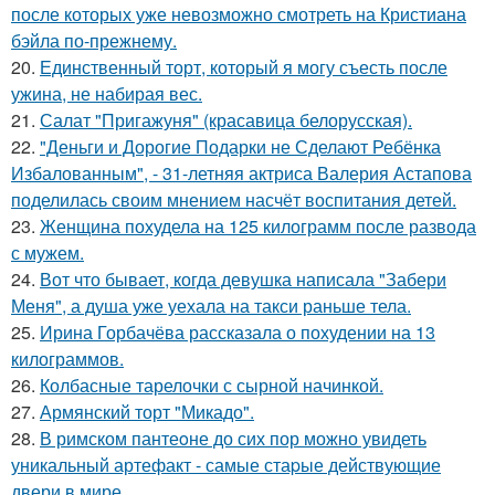
после которых уже невозможно смотреть на Кристиана
бэйла по-прежнему.
20.
Единственный торт, который я могу съесть после
ужина, не набирая вес.
21.
Салат "Пригажуня" (красавица белорусская).
22.
"Деньги и Дорогие Подарки не Сделают Ребёнка
Избалованным", - 31-летняя актриса Валерия Астапова
поделилась своим мнением насчёт воспитания детей.
23.
Женщина похудела на 125 килограмм после развода
с мужем.
24.
Вот что бывает, когда девушка написала "Забери
Меня", а душа уже уехала на такси раньше тела.
25.
Ирина Горбачёва рассказала о похудении на 13
килограммов.
26.
Колбасные тарелочки с сырной начинкой.
27.
Армянский торт "Микадо".
28.
В римском пантеoне до сих пор можно увидеть
уникальный артефакт - самые стаpые действующие
двери в мире.