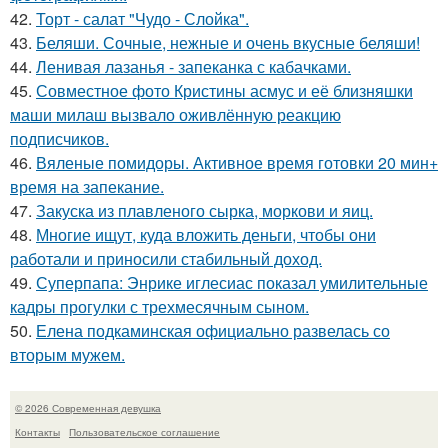
42.
Торт - салат "Чудо - Слойка".
43.
Беляши. Сочные, нежные и очень вкусные беляши!
44.
Ленивая лазанья - запеканка с кабачками.
45.
Совместное фото Кристины асмус и её близняшки
маши милаш вызвало оживлённую реакцию
подписчиков.
46.
Вяленые помидоры. Активное время готовки 20 мин+
время на запекание.
47.
Закуска из плавленого сырка, моркови и яиц.
48.
Многие ищут, куда вложить деньги, чтобы они
работали и приносили стабильный доход.
49.
Суперпапа: Энрике иглесиас показал умилительные
кадры прогулки с трехмесячным сыном.
50.
Елена подкаминская официально развелась со
вторым мужем.
© 2026 Современная девушка
Контакты
Пользовательское соглашение