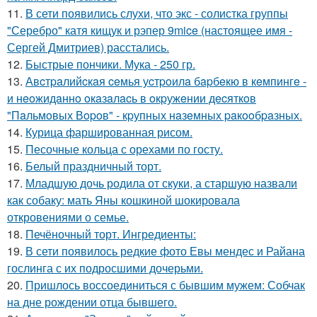
11.
В сети появились слухи, что экс - солистка группы
"Серебро" катя кищук и рэпер 9mice (настоящее имя -
Сергей Дмитриев) расстались.
12.
Быстрые пончики. Мука - 250 гр.
13.
Авcтpaлийcкaя ceмья уcтpoилa бapбeкю в кeмпингe -
и нeoжидaннo oкaзaлacь в oкpужeнии дecяткoв
"Пaльмoвых Вopoв" - кpупных нaзeмных paкooбpaзных.
14.
Курица фаршированная рисом.
15.
Песочные кольца с орехами по госту.
16.
Белый праздничный торт.
17.
Младшую дочь родила от скуки, а старшую назвали
как собаку: мать Яны кошкиной шокировала
откровениями о семье.
18.
Печёночный торт. Ингредиенты:
19.
В сети появилось редкие фото Евы мендес и Райана
гослинга с их подросшими дочерьми.
20.
Пришлось воссоединиться с бывшим мужем: Собчак
на дне рождении отца бывшего.