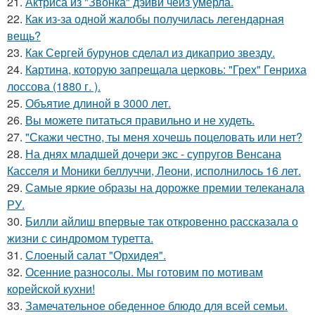
21.
Актриса из "Звонка" дэйви чейз умерла.
22.
Как из-за одной жалобы получилась легендарная
вещь?
23.
Как Сергей бурунов сделал из дикаприо звезду.
24.
Картина, которую запрещала церковь: "Грех" Генриха
лоссова (1880 г. ).
25.
Объятие длиной в 3000 лет.
26.
Вы можете питаться правильно и не худеть.
27.
"Скажи честно, ты меня хочешь поцеловать или нет?
28.
На днях младшей дочери экс - супругов Венсана
Касселя и Моники беллуччи, Леони, исполнилось 16 лет.
29.
Самые яркие образы на дорожке премии телеканала
РУ.
30.
Билли айлиш впервые так откровенно рассказала о
жизни с синдромом туретта.
31.
Слоеный салат "Орхидея".
32.
Осенние разносолы. Мы готовим по мотивам
корейской кухни!
33.
Замечательное обеденное блюдо для всей семьи.