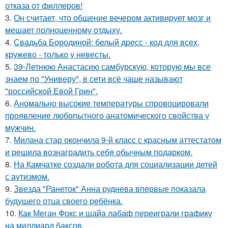
отказа от филлеров!
3.
Он считает, что общение вечером активирует мозг и
мешает полноценному отдыху.
4.
Свадьба Бородиной: белый дресс - код для всех,
кружево - только у невесты.
5.
39-Летнюю Анастасию самбурскую, которую мы все
знаем по "Универу", в сети всё чаще называют
"российской Евой Грин".
6.
Аномально высокие температуры спровоцировали
проявление любопытного анатомического свойства у
мужчин.
7.
Милана стар окончила 9-й класс с красным аттестатом
и решила вознаградить себя обычным подарком.
8.
На Камчатке создали робота для социализации детей
с аутизмом.
9.
Звезда "Ранеток" Анна руднева впервые показала
будущего отца своего ребёнка.
10.
Как Меган Фокс и шайа лабаф переиграли графику
на миллиард баксов.