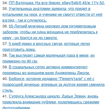
34.
ПП Ватрушка. На все блюдо: кбжу/546/б 45/ж 17/у 50.
35.
Учительница анатомии заявила, что придет в
купальнике на урок, и ученики не смогут отвести от неё
взгляд - так и случилось.
36.
55-Летний мужчина окружил дом пятиметровым
забором, чтобы ни одна женщина не приблизилась к
нему - он боится их до смерти.
37.
5 идей ярких и вкусных смузи, которые легко
приготовить дома.
38.
Так выглядит самая маленькая пара в мире, их
примерно по 90 см.
39.
В социальных сетях активно комментируют
перемены во внешнем виде Анджелины Джоли.
40.
Бейонсе, которую недавно "Перепутали" с её с
подросшей дочерью, впервые за долгое время сменила
стиль.
41.
Супруга Александра цекало, Дарья Эрвин, вновь
привлекла внимание публики, поделившись свежими
фотографиями.