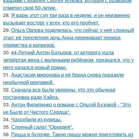
кадрами с юбилея Сергея Жукова, который с размахом
отметил своё 50-летие.
28.
Я варю этот суп три раза в неделю, и он неизменно
вызывает восторг у всех, кто его пробует.
29.
Ольга Орлова поделилась, что сейчас у неё сложный
этап: её трехлетняя дочь Анна переживает период
упрямства и капризов.
30.
44-Летний Антон Батырев, от которого ушла
четвёртая жена с маленьким ребёнком, признался, что у
него начался новый роман.
31.
Анастасия миронова и её бренд снова поразили
необычной рекламой.
32.
Сначала все были уверены, что это обычная
постановка ради Хайпа.
33.
Антон Филипенко о романе с Ольгой Бузовой - "Это
не Было от Чистого Сердца".
34.
Чахохбили из курицы.
35.
Слоеный салат "Орхидея".
36.
Пицца в булочке. Такую пиццу можно приготовить из