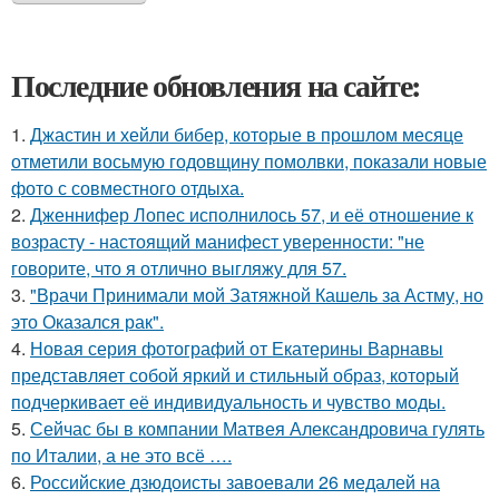
Последние обновления на сайте:
1.
Джастин и хейли бибер, которые в прошлом месяце
отметили восьмую годовщину помолвки, показали новые
фото с совместного отдыха.
2.
Дженнифер Лопес исполнилось 57, и её отношение к
возрасту - настоящий манифест уверенности: "не
говорите, что я отлично выгляжу для 57.
3.
"Врачи Принимали мой Затяжной Кашель за Астму, но
это Оказался рак".
4.
Новая серия фотографий от Екатерины Варнавы
представляет собой яркий и стильный образ, который
подчеркивает её индивидуальность и чувство моды.
5.
Сейчас бы в компании Матвея Александровича гулять
по Италии, а не это всё ….
6.
Российские дзюдоисты завоевали 26 медалей на