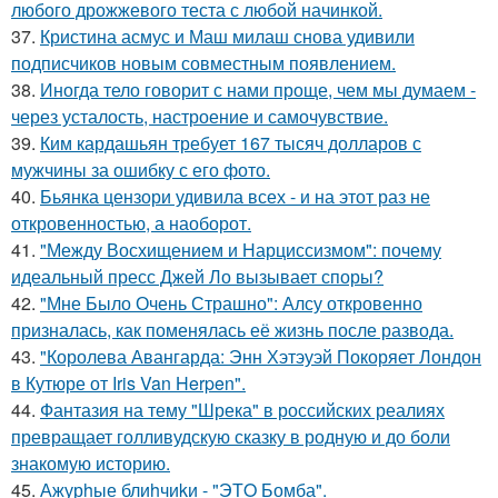
любого дрожжевого теста с любой начинкой.
37.
Кристина асмус и Маш милаш снова удивили
подписчиков новым совместным появлением.
38.
Иногда тело говорит с нами проще, чем мы думаем -
через усталость, настроение и самочувствие.
39.
Ким кардашьян требует 167 тысяч долларов с
мужчины за ошибку с его фото.
40.
Бьянка цензори удивила всех - и на этот раз не
откровенностью, а наоборот.
41.
"Между Восхищением и Нарциссизмом": почему
идеальный пресс Джей Ло вызывает споры?
42.
"Мне Было Очень Страшно": Алсу откровенно
призналась, как поменялась её жизнь после развода.
43.
"Королева Авангарда: Энн Хэтэуэй Покоряет Лондон
в Кутюре от Iris Van Herpen".
44.
Фантазия на тему "Шрека" в российских реалиях
превращает голливудскую сказку в родную и до боли
знакомую историю.
45.
Ажурhые блиhчиkи - "ЭТO Бомба".