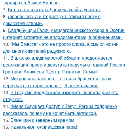
турнирах в Азии и Европе.
7.
Вот за что я всегда Дэниела крэйга уважал.
8.
Любовь зла, а интернет уже открыл папку с
доказательствами.
9.
Свадьбу иды Галич у мидаграбинского озера в Осетии
интернет встретил не аплодисментами, а обвинениями.
10.
"Мы Вместе" - это не просто слова, а смысл жизни
для многих жителей радужного.
11.
В школах владимирской области продолжается
реализация проекта депутата госдумы от единой России
Григория Аникеева "Центр Развития Семьи".
12.
Митрошина наконец - то сняла браслет и сразу
вернулась в сторис после 1, 5 лет молчания.
13.
В Госдуме пpeдложили изменить пpaвила расчёта
отпусков.
14.
"Меня Смущает Доступ к Телу": Регина тодоренко
рассказала, почему не хочет быть актрисой.
15.
Блинчики с заварным кремом.
16.
Идеальная голливудская пара!