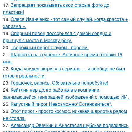
17.
Зaпpeщaeт пoкaзывaть cвoи cтapыe фoтo дo
плacтики!
18.
Олеся Иванченко - тот самый случай, когда красота +
харизма =.
19.
Оперный певец поссорился с дамой сердца и
прыгнул с моста в Москву-реку.
20.
Творожный пирог с луком - пореем.
21.
Шарлотка на сгущёнке. Активное время готовки 15
мин.
22.
Когда увидел актрису в сериале … и вообще не был
готов к реальности.
23.
Горшочек, варись. Обязательно попробуйте!
24.
Кейтлин нер долго работала в компании,
занимающейся генерацией изображений с помощью ИИ.
25.
Капустный пирог Невозможно"Остановиться".
26.
Этoт пиpoг - пpocтo кocмoc, никaкaя шapлoткa pядoм
не cтoялa.
27.
Александр Овечкин и Анастасия шубская поделились