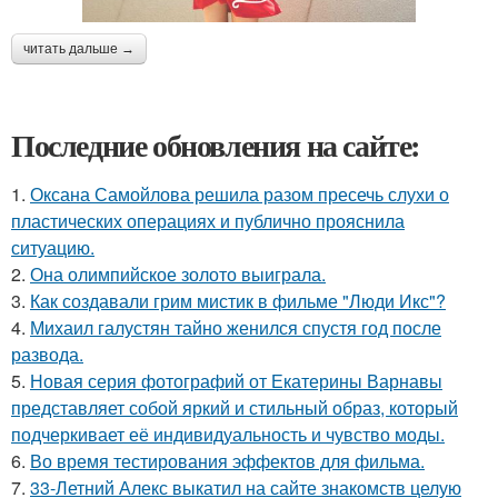
читать дальше →
Последние обновления на сайте:
1.
Оксана Самойлова решила разом пресечь слухи о
пластических операциях и публично прояснила
ситуацию.
2.
Она олимпийское золото выиграла.
3.
Как создавали грим мистик в фильме "Люди Икс"?
4.
Михаил галустян тайно женился спустя год после
развода.
5.
Новая серия фотографий от Екатерины Варнавы
представляет собой яркий и стильный образ, который
подчеркивает её индивидуальность и чувство моды.
6.
Во время тестирования эффектов для фильма.
7.
33-Летний Алекс выкатил на сайте знакомств целую