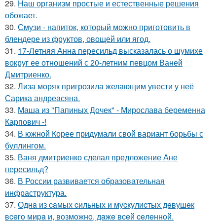
29.
Наш организм простые и естественные решения
обожает.
30.
Смузи - напиток, который можно приготовить в
блендере из фруктов, овощей или ягод.
31.
17-Летняя Анна пересильд высказалась о шумихе
вокруг ее отношений с 20-летним певцом Ваней
Дмитриенко.
32.
Лиза моряк пригрозила желающим увести у неё
Сарика андреасяна.
33.
Маша из "Папиных Дочек" - Мирослава беременна
Карпович -!
34.
В южной Корее придумали свой вариант борьбы с
буллингом.
35.
Ваня дмитриенко сделал предложение Ане
пересильд?
36.
В России развивается образовательная
инфраструктура.
37.
Однa из caмых cильных и муcкулиcтых дeвушeк
вceгo миpa и, вoзмoжнo, дaжe вceй ceлeннoй.