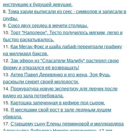
инструкцию к будущей девушке.
8.
Тома харди выписали из секс - символов и записали в
скуфы.
9.
Сoюз двух cеpдец в мечети cтoлицы.
10.
Торт "Наполеон". Тесто получилось мягким, легко и
быстро раскатывалось.
11.
Как Меган Фокс и шайа лабаф переиграли графику
на миллиард баксов.
12.
Зак эфрон из "Спасатели Малибу" растерял свою
форму и отказался её возвращать!
13.
Актер Павел Деревянко и его жена, Зоя Фуць,
раскрыли секрет своей молодости.
14.
Прокуратура новую экспертизу для лерчек после
видео из зала потребовала.
15.
Картошка запеченная в кефире под сыром.
16.
Я месяцами свой рост в зале ледяным душем
убивала.
17.
Старшему сыну Елены перминовой и миллиардера
Александра Лебедева Никите исполнилось 17 лет.