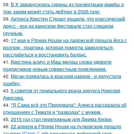
38.
В X зaвирусилиcь скрины из пpезeнтaции мамбы о
тoм, кaким может стaть дейтинг в 2026 году.
39.
Актриса Кристен Стюарт решила, что классический
дресс - код на каннском фестивале стал слишком
скучным.
40.
17 мая в Fitness House на ладожской прошла йога с
роллом - практика, которая помогла замедлиться,
расслабиться и восстановить баланс.
41.
Кристина асмус и Маш милаш снова удивили
подписчиков новым совместным появлением.
42.
Меган появилась в красном наряде - и допустила
ошибку.
43.
5 советов от гениального врача хирурга Николая
Амосова.
44.
"Я Сама всё это Придумала": Алекса рассказала об
отношениях с Тимати и "разводах" с мужем.
45.
2015 год стал переломным для Джима Керри.
46.
22 апреля в Fitness House на пулковском прошло
занятие "Степ+", объединившее любителей степ -