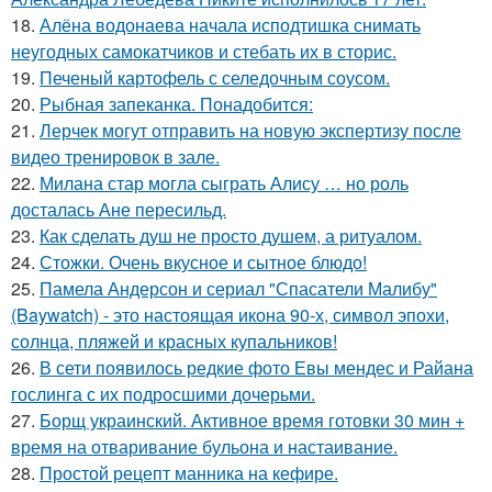
18.
Алёна водонаева начала исподтишка снимать
неугодных самокатчиков и стебать их в сторис.
19.
Печеный картофель с селедочным соусом.
20.
Рыбная запеканка. Понадобится:
21.
Лерчек могут отправить на новую экспертизу после
видео тренировок в зале.
22.
Милана стар могла сыграть Алису … но роль
досталась Ане пересильд.
23.
Как сделать душ не просто душем, а ритуалом.
24.
Стожки. Очень вкусное и сытное блюдо!
25.
Памела Андерсон и сериал "Спасатели Малибу"
(Baywatch) - это настоящая икона 90-х, символ эпохи,
солнца, пляжей и красных купальников!
26.
В сети появилось редкие фото Евы мендес и Райана
гослинга с их подросшими дочерьми.
27.
Борщ украинский. Активное время готовки 30 мин +
время на отваривание бульона и настаивание.
28.
Простой рецепт манника на кефире.