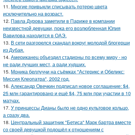
11.
Многие привыкли списывать потерю цвета
исключительно на возраст.
12.
Павла Дурова заметили в Париже в компании
неизвестной девушки, пока его возлюбленная Юлия
Вавилова находится в ОАЭ.
13.
В сети разгорелся скандал вокруг молодой блогерши
из Дубая.
14.
Американец объездил стадионы по всему миру - но
не ради лучших мест, а ради худших.
15.
Моника беллуччи на съёмках "Астерикс и Обеликс:
Миссия Клеопатра", 2002 год.
16.
Александр Овечкин подписал новое соглашение: $4,
25 млн гарантировано и ещё $4, 75 млн при участии в 10
матчах.
17.
У принцессы Дианы было не одно культовое кольцо,
а сразу два.
18.
Центральный защитник "Бетиса" Марк бартра вместе
со своей девушкой подошёл к отношениям с