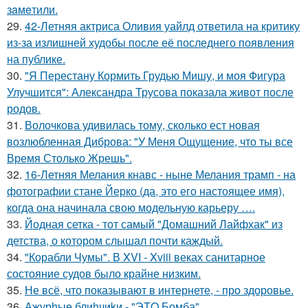
зaмeтили.
29.
42-Летняя актриса Оливия уайлд ответила на критику
из-за излишней худобы после её последнего появления
на публике.
30.
"Я Перестану Кормить Грудью Мишу, и моя Фигура
Улучшится": Александра Трусова показала живот после
родов.
31.
Волочкова удивилась тому, сколько ест новая
возлюбленная Диброва: "У Меня Ощущение, что ты все
Время Столько Жрешь".
32.
16-Летняя Мелания кнавс - ныне Мелания трамп - на
фотографии стане Йерко (да, это его настоящее имя),
когда она начинала свою модельную карьеру ….
33.
Йодная сетка - тот самый "Домашний Лайфхак" из
детства, о котором слышал почти каждый.
34.
"Корабли Чумы". В XVI - Xviii веках санитарное
состояние судов было крайне низким.
35.
Не всё, что показывают в интернете, - про здоровье.
36.
Ажурhые блиhчиkи - "ЭТO Бомба".