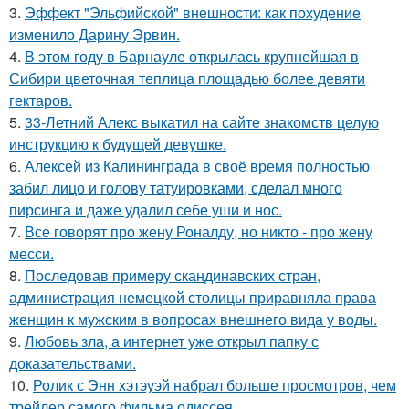
3.
Эффект "Эльфийской" внешности: как похудение
изменило Дарину Эрвин.
4.
В этом году в Барнауле открылась крупнейшая в
Сибири цветочная теплица площадью более девяти
гектаров.
5.
33-Летний Алекс выкатил на сайте знакомств целую
инструкцию к будущей девушке.
6.
Алексей из Калининграда в своё время полностью
забил лицо и голову татуировками, сделал много
пирсинга и даже удалил себе уши и нос.
7.
Все говорят про жену Роналду, но никто - про жену
месси.
8.
Последовав примеру скандинавских стран,
администрация немецкой столицы приравняла права
женщин к мужским в вопросах внешнего вида у воды.
9.
Любовь зла, а интернет уже открыл папку с
доказательствами.
10.
Ролик с Энн хэтэуэй набрал больше просмотров, чем
трейлер самого фильма одиссея.