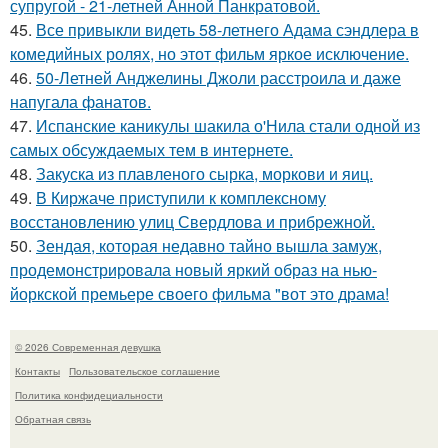
супругой - 21-летней Анной Панкратовой.
45.
Все привыкли видеть 58-летнего Адама сэндлера в
комедийных ролях, но этот фильм яркое исключение.
46.
50-Летней Анджелины Джоли расстроила и даже
напугала фанатов.
47.
Испанские каникулы шакила о'Нила стали одной из
самых обсуждаемых тем в интернете.
48.
Закуска из плавленого сырка, моркови и яиц.
49.
В Киржаче приступили к комплексному
восстановлению улиц Свердлова и прибрежной.
50.
Зендая, которая недавно тайно вышла замуж,
продемонстрировала новый яркий образ на нью-
йоркской премьере своего фильма "вот это драма!
© 2026 Современная девушка
Контакты
Пользовательское соглашение
Политика конфидециальности
Обратная связь