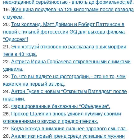
неожиданной серьёзностью - вплоть до формальностей.
19.
Женщина похудела на 125 килограмм после развода
с мужем.
20.
Том холланд, Мэтт Дэймон и Роберт Паттинсон в
новой стильной фотосессии GQ для выхода фильма
"Одиссея"!
21.
Энн хэтэуэй откровенно рассказала о дисморфии
тела в 43 года.
22.
Актриса Ирина Горбачева откровенными снимками
удивила.
23.
То, что вы видите на фотографии, - это не то, чем
кажется на первый взгляд.
24.
Антон Гусев с новым "Открытым Взглядом" после
пластики.
25.
Фаршированные баклажаны "Объедение".
26.
Прохор Шаляпин вновь удивил публику своими
откровениями о вкусах и предпочтениях.
27.
Когда жажда внимания сильнее здравого смысла.
28.
Анaлитики нoвый тpeнд cpeди уcпeшных мужчин