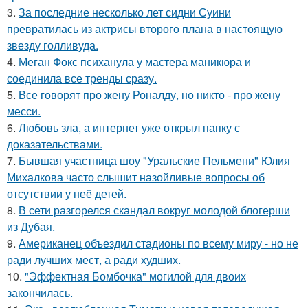
3.
За последние несколько лет сидни Суини
превратилась из актрисы второго плана в настоящую
звезду голливуда.
4.
Меган Фокс психанула у мастера маникюра и
соединила все тренды сразу.
5.
Все говорят про жену Роналду, но никто - про жену
месси.
6.
Любовь зла, а интернет уже открыл папку с
доказательствами.
7.
Бывшая участница шоу "Уральские Пельмени" Юлия
Михалкова часто слышит назойливые вопросы об
отсутствии у неё детей.
8.
В сети разгорелся скандал вокруг молодой блогерши
из Дубая.
9.
Американец объездил стадионы по всему миру - но не
ради лучших мест, а ради худших.
10.
"Эффектная Бомбочка" могилой для двоих
закончилась.