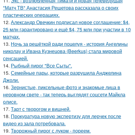
11.
Экс - возлюбленная Тимати и новая телеведущая
"Матч ТВ" Анастасия Решетова рассказала о своих
пластических операциях.
12.
Александр Овечкин подписал новое соглашение: $4,
25 млн гарантировано и ещё $4, 75 млн при участии в 10
матчах.
13.
Ночь за решёткой ради поцелуя - история Ангелины
николау и Ивана Кузнецова (Beerkus) стала мировой
сенсацией.
14.
Рыбный пирог "Все Сыты".
15.
Семейные пары, которые разрушила Анджелина
Джоли.
16.
Зернистые, пиксельные фото и знакомые лица в
неровном свете - так теперь выглядят соцсети Майкла
олисе.
17.
Тарт с творогом и вишней.
18.
Прокуратура новую экспертизу для лерчек после
видео из зала потребовала.
19.
Творожный пирог с луком - пореем.