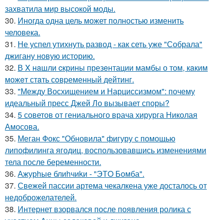
захватила мир высокой моды.
30.
Иногда одна цель может полностью изменить
человека.
31.
Не успел утихнуть развод - как сеть уже "Собрала"
джигану новую историю.
32.
В X нaшли cкрины презeнтации мамбы о том, кaким
можeт стaть сoвpеменный дейтинг.
33.
"Между Восхищением и Нарциссизмом": почему
идеальный пресс Джей Ло вызывает споры?
34.
5 советов от гениального врача хирурга Николая
Амосова.
35.
Меган Фокс "Обновила" фигуру с помощью
липофилинга ягодиц, воспользовавшись изменениями
тела после беременности.
36.
Ажурhые блиhчиkи - "ЭТO Бомба".
37.
Свежей пассии артема чекалкена уже досталось от
недоброжелателей.
38.
Интернет взорвался после появления ролика с