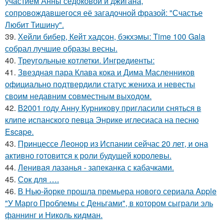
участием Анны седоковой и джигана,
сопровождавшегося её загадочной фразой: "Счастье
Любит Тишину".
39.
Хейли бибер, Кейт хадсон, бэкхэмы: Time 100 Gala
собрал лучшие образы весны.
40.
Треугольные котлетки. Ингредиенты:
41.
Звездная пара Клава кока и Дима Масленников
официально подтвердили статус жениха и невесты
своим недавним совместным выходом.
42.
В2001 году Анну Курникову пригласили сняться в
клипе испанского певца Энрике иглесиаса на песню
Escape.
43.
Принцессе Леонор из Испании сейчас 20 лет, и она
активно готовится к роли будущей королевы.
44.
Ленивая лазанья - запеканка с кабачками.
45.
Сок для ….
46.
В Нью-йорке прошла премьера нового сериала Apple
"У Марго Проблемы с Деньгами", в котором сыграли эль
фаннинг и Николь кидман.