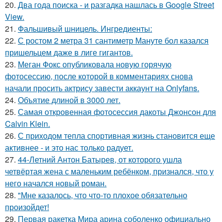
20.
Два года поиска - и разгадка нашлась в Google Street
View.
21.
Фальшивый шницель. Ингредиенты:
22.
С ростом 2 метра 31 сантиметр Мануте бол казался
пришельцем даже в лиге гигантов.
23.
Меган Фокс опубликовала новую горячую
фотосессию, после которой в комментариях снова
начали просить актрису завести аккаунт на Onlyfans.
24.
Объятие длиной в 3000 лет.
25.
Самая откровенная фотосессия дакоты Джонсон для
Calvin Klein.
26.
С приходом тепла спортивная жизнь становится еще
активнее - и это нас только радует.
27.
44-Летний Антон Батырев, от которого ушла
четвёртая жена с маленьким ребёнком, признался, что у
него начался новый роман.
28.
"Мне казалось, что что-то плохое обязательно
произойдет!
29.
Первая ракетка Мира арина соболенко официально