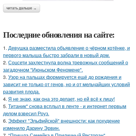
читать дальше →
Последние обновления на сайте:
1.
Девушка разместила объявление о чёрном котёнке, и
первого малыша быстро забрали в новый дом.
2.
Соцсети захлестнула волна тревожных сообщений о
загадочном "Июньском Феномене".
3.
Узор на пальцах формируется ещё до рождения и
зависит не только от генов, но и от мельчайших условий
развития плода.
4.
Я не знаю, как она это делает, но ей всё к лицу!
5.
Титаник" снова всплыл в ленте - и интернет первым
делом взвесил Роуз.
6.
Эффект "Эльфийской" внешности: как похудение
изменило Дарину Эрвин.
7.
"Пришла Семейка в Приличный Ресторан".