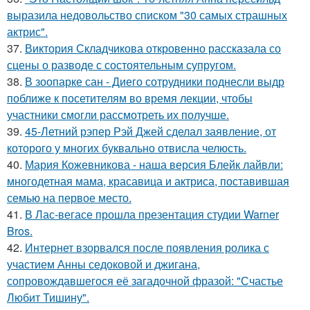
выразила недовольство списком "30 самых страшных
актрис".
37.
Виктория Складчикова откровенно рассказала со
сцены о разводе с состоятельным супругом.
38.
В зоопарке сан - Диего сотрудники поднесли выдр
поближе к посетителям во время лекции, чтобы
участники смогли рассмотреть их получше.
39.
45-Летний рэпер Рэй Джей сделал заявление, от
которого у многих буквально отвисла челюсть.
40.
Мария Кожевникова - наша версия Блейк лайвли:
многодетная мама, красавица и актриса, поставившая
семью на первое место.
41.
В Лас-вегасе прошла презентация студии Warner
Bros.
42.
Интернет взорвался после появления ролика с
участием Анны седоковой и джигана,
сопровождавшегося её загадочной фразой: "Счастье
Любит Тишину".