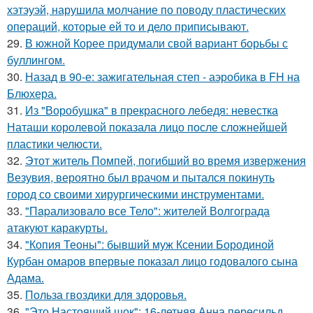
хэтэуэй, нарушила молчание по поводу пластических
операций, которые ей то и дело приписывают.
29.
В южной Корее придумали свой вариант борьбы с
буллингом.
30.
Назад в 90-е: зажигательная степ - аэробика в FH на
Блюхера.
31.
Из "Воробушка" в прекрасного лебедя: невестка
Наташи королевой показала лицо после сложнейшей
пластики челюсти.
32.
Этот житель Помпей, погибший во время извержения
Везувия, вероятно был врачом и пытался покинуть
город со своими хирургическими инструментами.
33.
"Пapализовало все Тело": жителей Волгограда
атакуют каракурты.
34.
"Копия Теоны": бывший муж Ксении Бородиной
Курбан омаров впервые показал лицо годовалого сына
Адама.
35.
Польза гвоздики для здоровья.
36.
"Это Настоящий шок": 16-летняя Анна пересильд