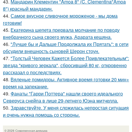
43.
Мандарин Клементин "Amoa 8" (C. Clementina"Amoa
8") красный мандарин.
44.
Самое вкусное сливочное мороженое - мы дома
готовим!
45.
Екатерина шепета прервала молчание по поводу
внебрачного сына своего мужа, Арарата кещяна.
46.
"Лучше бы и Дальше Продолжала их Прятать": в сети
обсудили внешность сыновей Шерон стоун.
47.
"Толстый Человек Кажется Более Привлекательным":
звезда "кривого зеркала", сбросивший 80 кг, откровенно
рассказал о последствиях.
48.
Вяленые помидоры. Активное время готовки 20 мин+
время на запекание.
49.
Фанаты "Гарри Поттера" нашли своего идеального
Северуса снейпа в лице 29-летнего Юэна митчелла.
50.
Здравствуйте. У меня сложилась непростая ситуация
и очень нужна помощь со стороны.
© 2026 Современная девушка