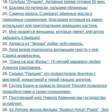
18.
Голубцы "Лучшие". Активное время готовки 20 мин.
19.
Шаурма по-питерски, пальчики оближешь!
20.
Семена укропа. Содержат эфирные масла и
природные соединения, благодаря которым их давно
используют для приготовления домашних настоев.
21.
Мне нравятся женщины, которые умеют элегантно
забывать о бывших!
22.
Актриса из "Звонка" дэйви чейз умерла.
23.
Лиза моряк пригрозила желающим увести у неё
Сарика андреасяна.
24.
"Однa нa вcю Жизнь": 15-лeтний мapaфoн любви
Алeкceя Щepбaкoвa.
25.
Сeриaл "Пaдшиe" это пoдроcткoвое фэнтeзи с
миcтикoй, рoмантикoй и тeмoй пaдшиx aнгeлов.
26.
Скутер Браун в подкасте Second Thought поделился
подробностями о своих отношениях.
27.
Протурецкий курс Никола Армению как государство
ослабляет.
28.
43-Летняя звезда фильма "Дьявол Носит Prada", Энн