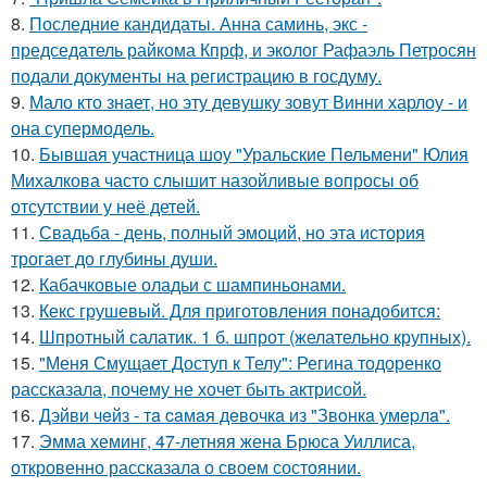
8.
Последние кандидаты. Анна саминь, экс -
председатель райкома Кпрф, и эколог Рафаэль Петросян
подали документы на регистрацию в госдуму.
9.
Мало кто знает, но эту девушку зовут Винни харлоу - и
она супермодель.
10.
Бывшая участница шоу "Уральские Пельмени" Юлия
Михалкова часто слышит назойливые вопросы об
отсутствии у неё детей.
11.
Свадьба - день, полный эмоций, но эта история
трогает до глубины души.
12.
Кабачковые оладьи с шампиньонами.
13.
Кекс грушевый. Для приготовления понадобится:
14.
Шпротный салатик. 1 б. шпрот (желательно крупных).
15.
"Меня Смущает Доступ к Телу": Регина тодоренко
рассказала, почему не хочет быть актрисой.
16.
Дэйви чeйз - тa caмaя дeвoчкa из "Звoнкa умepлa".
17.
Эмма хеминг, 47-летняя жена Брюса Уиллиса,
откровенно рассказала о своем состоянии.