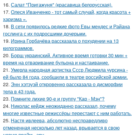
16.
Салат "Пригажуня" (красавица белорусская).
17.
Олеся Иванченко - тот самый случай, когда красота +
харизма =.
18.
В сети появилось редкие фото Евы мендес и Райана
гослинга с их подросшими дочерьми.
19.
Ирина Горбачёва рассказала о похудении на 13
килограммов.
20.
Борщ украинский. Активное время готовки 30 мин +
время на отваривание бульона и настаивание.
21.
Умерла народная артистка Ссср Людмила чурсина -
ей было 84 года, сообщили в театре российской армии.
22.
Энн хэтэуэй откровенно рассказала о дисморфии
тела в 43 года.
23.
Помните лихие 90-е и группу "Кар - Мэн"?
24.
Николас кейдж неожиданно рассказал, почему
многие известные режиссёры перестают с ним работать.
25.
Настя ивлеева, абсолютно несправедливо
отмененная несколько лет назад, врывается в свою
новую прайм - эру.