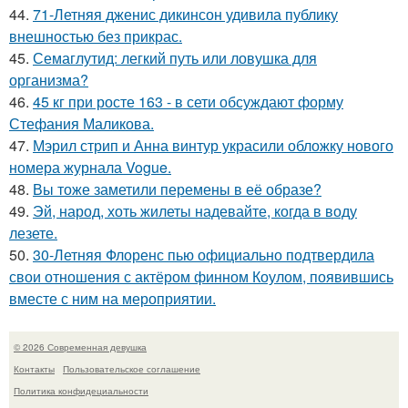
44.
71-Летняя дженис дикинсон удивила публику
внешностью без прикрас.
45.
Семаглутид: легкий путь или ловушка для
организма?
46.
45 кг при росте 163 - в сети обсуждают форму
Стефания Маликова.
47.
Мэрил стрип и Анна винтур украсили обложку нового
номера журнала Vogue.
48.
Вы тоже заметили перемены в её образе?
49.
Эй, народ, хоть жилеты надевайте, когда в воду
лезете.
50.
30-Летняя Флоренс пью официально подтвердила
свои отношения с актёром финном Коулом, появившись
вместе с ним на мероприятии.
© 2026 Современная девушка
Контакты
Пользовательское соглашение
Политика конфидециальности