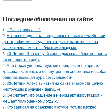
Последние обновления на сайте:
1.
-"Пчела, пчела …".
2.
Наталья подольская поделилась новыми семейными
фотографиями с недавнего отдыха, на которых она
запечатлена вместе с близкими людьми.
3.
43-Летняя Энн хэтэуэй снова доказала: беременность
ей невероятно идёт.
4.
Ани Лорак уверена: мужчин привлекает не просто
красивая картинка, а её внутренняя энергетика и особая,
обволакивающая аура сексуальности.
5.
33-Летний Алекс выкатил на сайте знакомств целую
инструкцию к будущей девушке.
6.
Он считает, что общение вечером активирует мозг и
мешает полноценному отдыху.
7.
Кто зависал на оранжевом ютубе, тот, возможно,