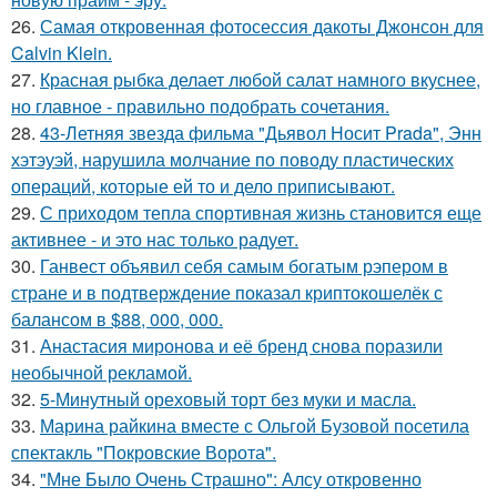
26.
Самая откровенная фотосессия дакоты Джонсон для
Calvin Klein.
27.
Красная рыбка делает любой салат намного вкуснее,
но главное - правильно подобрать сочетания.
28.
43-Летняя звезда фильма "Дьявол Носит Prada", Энн
хэтэуэй, нарушила молчание по поводу пластических
операций, которые ей то и дело приписывают.
29.
С приходом тепла спортивная жизнь становится еще
активнее - и это нас только радует.
30.
Ганвест объявил себя самым богатым рэпером в
стране и в подтверждение показал криптокошелёк с
балансом в $88, 000, 000.
31.
Анастасия миронова и её бренд снова поразили
необычной рекламой.
32.
5-Минутный ореховый торт без муки и масла.
33.
Марина райкина вместе с Ольгой Бузовой посетила
спектакль "Покровские Ворота".
34.
"Мне Было Очень Страшно": Алсу откровенно