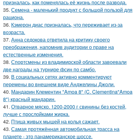
призналась, как поменялась её жизнь после развода.
35.
Семена - маленький продукт с большой пользой для
рациона.
36.
Кэмерон диас призналась, что переживает из-за
возраста.
37.
Анна седокова ответила на критику своего
преображения, напомнив аудитории о праве на
естественные изменения.
38.
Спортсмены из владимирской области завоевали
две награды на турнире фсин по самбо.
39.
В социальных сетях активно комментируют
перемены во внешнем виде Анджелины Джоли.
40.
Мандарин Клементин "Amoa 8" (C. Clementina"Amoa
8") красный мандарин.
41.
Отварное мяско. 1200-2000 г свинины без костей,
лучше с прослойками жирка.
42.
Птица живых мышей на колья сажает.
43.
Самая протяжённая автомобильная трасса на
планете - это панамериканское шоссе.