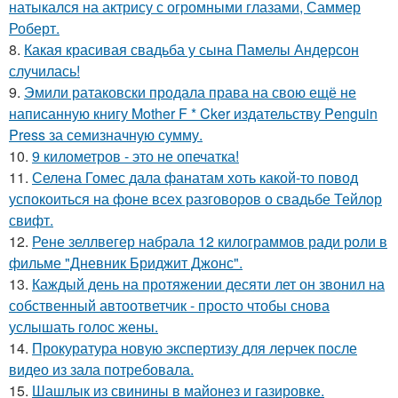
натыкался на актрису с огромными глазами, Саммер
Роберт.
8.
Какая красивая свадьба у сына Памелы Андерсон
случилась!
9.
Эмили ратаковски продала права на свою ещё не
написанную книгу Mother F * Cker издательству Penguin
Press за семизначную сумму.
10.
9 километров - это не опечатка!
11.
Селена Гомес дала фанатам хоть какой-то повод
успокоиться на фоне всех разговоров о свадьбе Тейлор
свифт.
12.
Рене зеллвегер набрала 12 килограммов ради роли в
фильме "Дневник Бриджит Джонс".
13.
Каждый день на протяжении десяти лет он звонил на
собственный автоответчик - просто чтобы снова
услышать голос жены.
14.
Прокуратура новую экспертизу для лерчек после
видео из зала потребовала.
15.
Шашлык из свинины в майонез и газировке.