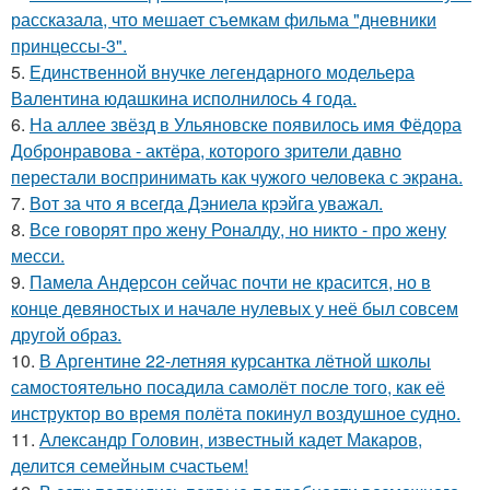
рассказала, что мешает съемкам фильма "дневники
принцессы-3".
5.
Единственной внучке легендарного модельера
Валентина юдашкина исполнилось 4 года.
6.
На аллее звёзд в Ульяновске появилось имя Фёдора
Добронравова - актёра, которого зрители давно
перестали воспринимать как чужого человека с экрана.
7.
Вот за что я всегда Дэниела крэйга уважал.
8.
Все говорят про жену Роналду, но никто - про жену
месси.
9.
Памела Андерсон сейчас почти не красится, но в
конце девяностых и начале нулевых у неё был совсем
другой образ.
10.
В Аргентине 22-летняя курсантка лётной школы
самостоятельно посадила самолёт после того, как её
инструктор во время полёта покинул воздушное судно.
11.
Александр Головин, известный кадет Макаров,
делится семейным счастьем!