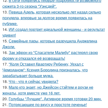
12.
В сети появились первые подробности возможного
сюжета 3-го сезона "Уэнсдей".
13.
Певица Адель, которая несколько лет назад сильно
похудела, впервые за долгое время появилась на
публике.
14.
ИИ создал портрет идеальной женщины - и результат
удивил!
15.
Семейные пары, которые разрушила Анджелина
Джоли.
16.
Зак эфрон из "Спасатели Малибу" растерял свою
форму и отказался её возвращать!
17.
"Коля Оставил Квартиру Ребенку, Уехал с
Чемоданом": Ксения Бородина призналась, что
зарабатывает больше мужа.
18.
Что - что я сейчас увидела?
19.
Мало кто знает, но Джейсон стэйтем и роузи не
женаты, хотя вместе уже 16 лет.
20.
Голубцы "Лучшие". Активное время готовки 20 мин.
21.
Потрясающее по вкусу и простоте печенье!