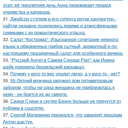
этап: её трехлетняя дочь Анна переживает период
упрямства и капризов.
31.
Джейсон стэтхем и его супруга роузи хантингтон -
уайтли недавно поделились яркими и атмосферными
снимками с их романтического отдыха.
32.
Салат "Кострома". Изысканное сочетание нежного
языка и обжаренных грибов сытный, ароматный и по-
настоящему праздничный салат для особенного вечера.
33.
"Русский Ангел в Самом Сердце Рио": как Ирина
шейк покорила бразильский карнавал.
34.
Почему у кого-то вес уходит легко, а у кого-то - нет?
35.
55-Летний мужчина окружил дом пятиметровым
забором, чтобы ни одна женщина не приблизилась к
нему - он боится их до смерти.
36.
Сидни Суини и скутер Браун больше не прячутся от
публики в соцсетях.
37.
Сергей Матвиенко признался, что завидует доходам
Антон шастун.