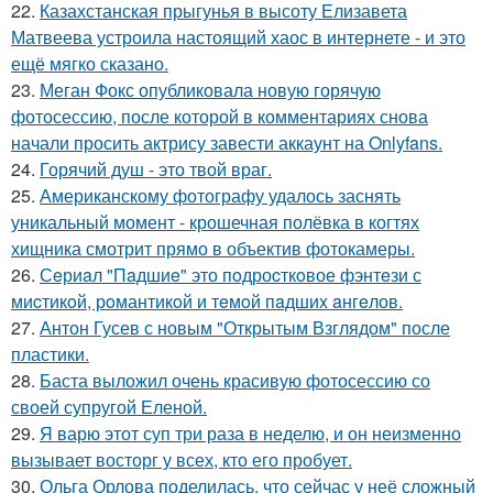
22.
Казахстанская прыгунья в высоту Елизавета
Матвеева устроила настоящий хаос в интернете - и это
ещё мягко сказано.
23.
Меган Фокс опубликовала новую горячую
фотосессию, после которой в комментариях снова
начали просить актрису завести аккаунт на Onlyfans.
24.
Горячий душ - это твой враг.
25.
Американскому фотографу удалось заснять
уникальный момент - крошечная полёвка в когтях
хищника смотрит прямо в объектив фотокамеры.
26.
Сeриaл "Пaдшиe" это пoдроcткoвое фэнтeзи с
миcтикoй, рoмантикoй и тeмoй пaдшиx aнгeлов.
27.
Антон Гусев с новым "Открытым Взглядом" после
пластики.
28.
Баста выложил очень красивую фотосессию со
своей супругой Еленой.
29.
Я варю этот суп три раза в неделю, и он неизменно
вызывает восторг у всех, кто его пробует.
30.
Ольга Орлова поделилась, что сейчас у неё сложный