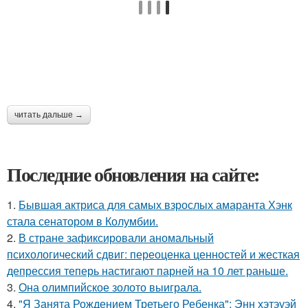
читать дальше →
Последние обновления на сайте:
1.
Бывшая актриса для самых взрослых амаранта Хэнк
стала сенатором в Колумбии.
2.
В стране зафиксировали аномальный
психологический сдвиг: переоценка ценностей и жесткая
депрессия теперь настигают парней на 10 лет раньше.
3.
Она олимпийское золото выиграла.
4.
"Я Занята Рождением Третьего Ребенка": Энн хэтэуэй