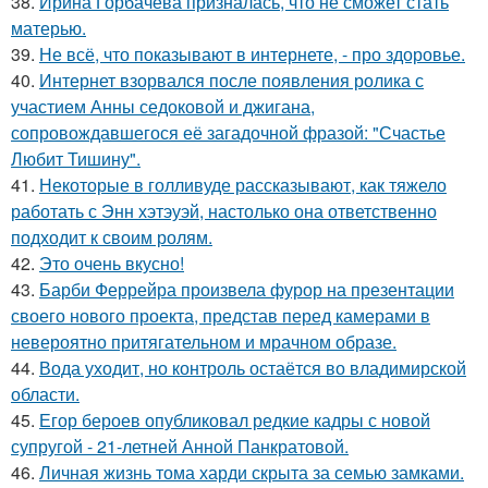
38.
Ирина Горбачева призналась, что не сможет стать
матерью.
39.
Не всё, что показывают в интернете, - про здоровье.
40.
Интернет взорвался после появления ролика с
участием Анны седоковой и джигана,
сопровождавшегося её загадочной фразой: "Счастье
Любит Тишину".
41.
Некоторые в голливуде рассказывают, как тяжело
работать с Энн хэтэуэй, настолько она ответственно
подходит к своим ролям.
42.
Это очень вкусно!
43.
Барби Феррейра произвела фурор на презентации
своего нового проекта, представ перед камерами в
невероятно притягательном и мрачном образе.
44.
Вода уходит, но контроль остаётся во владимирской
области.
45.
Егор бероев опубликовал редкие кадры с новой
супругой - 21-летней Анной Панкратовой.
46.
Личная жизнь тома харди скрыта за семью замками.