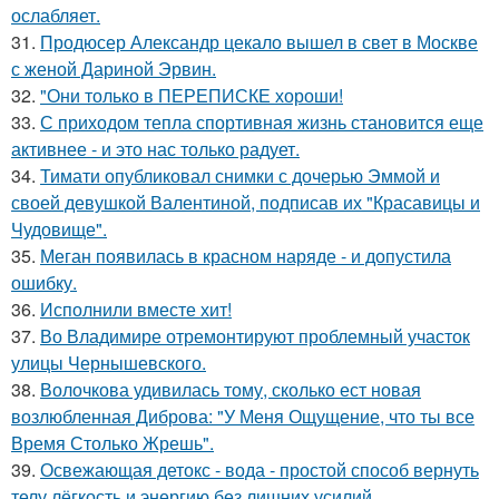
ослабляет.
31.
Продюсер Александр цекало вышел в свет в Москве
с женой Дариной Эрвин.
32.
"Они только в ПЕРЕПИСКЕ хороши!
33.
С приходом тепла спортивная жизнь становится еще
активнее - и это нас только радует.
34.
Тимати опубликовал снимки с дочерью Эммой и
своей девушкой Валентиной, подписав их "Красавицы и
Чудовище".
35.
Меган появилась в красном наряде - и допустила
ошибку.
36.
Исполнили вместе хит!
37.
Во Владимире отремонтируют проблемный участок
улицы Чернышевского.
38.
Волочкова удивилась тому, сколько ест новая
возлюбленная Диброва: "У Меня Ощущение, что ты все
Время Столько Жрешь".
39.
Освежающая детокс - вода - простой способ вернуть
телу лёгкость и энергию без лишних усилий.