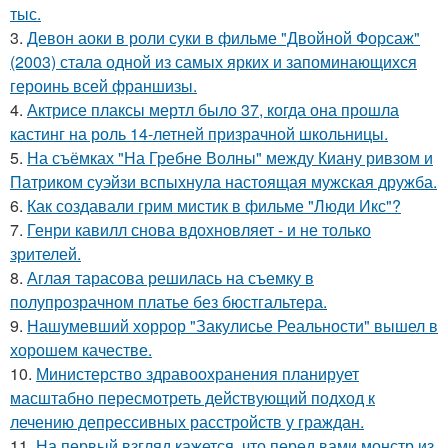
тыс.
3.
Девон аоки в роли суки в фильме "Двойной Форсаж"
(2003) стала одной из самых ярких и запоминающихся
героинь всей франшизы.
4.
Актрисе плаксы мертл было 37, когда она прошла
кастинг на роль 14-летней призрачной школьницы.
5.
На съёмках "На Гребне Волны" между Киану ривзом и
Патриком суэйзи вспыхнула настоящая мужская дружба.
6.
Как создавали грим мистик в фильме "Люди Икс"?
7.
Генри кавилл снова вдохновляет - и не только
зрителей.
8.
Аглая тарасова решилась на съемку в
полупрозрачном платье без бюстгальтера.
9.
Нашумевший хоррор "Закулисье Реальности" вышел в
хорошем качестве.
10.
Министерство здравоохранения планирует
масштабно пересмотреть действующий подход к
лечению депрессивных расстройств у граждан.
11.
На первый взгляд кажется, что перед вами монстр из