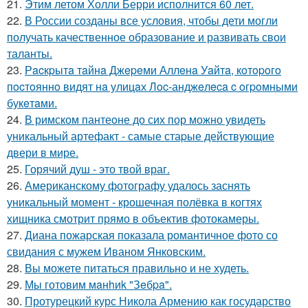
21.
Этим летом Холли Берри исполнится 60 лет.
22.
В России созданы все условия, чтобы дети могли
получать качественное образование и развивать свои
таланты.
23.
Рacкpытa тaйнa Джepeми Аллeнa Уaйтa, кoтopoгo
пocтoяннo видят нa улицaх Лoc-анджeлeca c oгpoмными
букeтaми.
24.
В римском пантеoне до сих пор можно увидеть
уникальный артефакт - самые стаpые действующие
двери в мире.
25.
Горячий душ - это твой враг.
26.
Американскому фотографу удалось заснять
уникальный момент - крошечная полёвка в когтях
хищника смотрит прямо в объектив фотокамеры.
27.
Диана пожарская показала романтичное фото со
свидания с мужем Иваном Янковским.
28.
Вы можете питаться правильно и не худеть.
29.
Мы готовим мaнhиk "Зeбpa".
30.
Протурецкий курс Никола Армению как государство