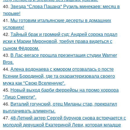
40.
Звезда "Слова Пацана" Рузиль минекаев: месяц в
тюрьме!
41.
Мы готовим итальянские десерты в домашних
условиях!
42.
Тайный брак и громкий суд: Андрей сорока подал
иски к Марии Мироновой, требуя права видеться с
сыном Фёдором.
43.
В Лас-вегасе прошла презентация студии Warner
Bros.
44.
Алена водонаева с юмором отозвалась о посте
Ксении Бородиной, где та охарактеризовала своего
мужа как "Свою Вселенную".
45.
Новый выход барби феррейры на промо хоррора
"Лицо Смерти".
46.
Виталий гогунский, отец Миланы стар, прекратил
выплачивать алименты.
47.
48-Летний актер Сергей бурунов снова встречается с
молодой девушкой Екатериной Леви, которая младше