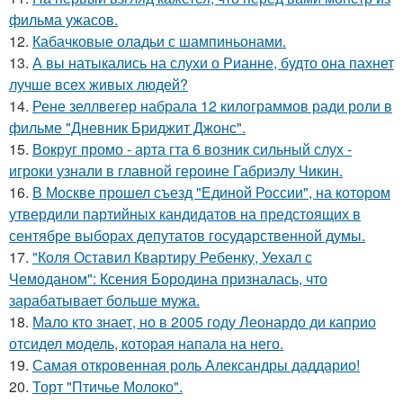
фильма ужасов.
12.
Кабачковые оладьи с шампиньонами.
13.
А вы натыкались на слухи о Рианне, будто она пахнет
лучше всех живых людей?
14.
Рене зеллвегер набрала 12 килограммов ради роли в
фильме "Дневник Бриджит Джонс".
15.
Вокруг промо - арта гта 6 возник сильный слух -
игроки узнали в главной героине Габриэлу Чикин.
16.
В Москве прошел съезд "Единой России", на котором
утвердили партийных кандидатов на предстоящих в
сентябре выборах депутатов государственной думы.
17.
"Коля Оставил Квартиру Ребенку, Уехал с
Чемоданом": Ксения Бородина призналась, что
зарабатывает больше мужа.
18.
Мало кто знает, но в 2005 году Леонардо ди каприо
отсидел модель, которая напала на него.
19.
Самая откровенная роль Александры даддарио!
20.
Торт "Птичье Молоко".