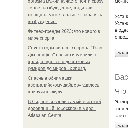
можно
оргазма мужчина часто почти сразу
теряет возбуждение, тогда как
женщина может дольше сохранять
Устан
возбуждение.
Устан
в одн
Фитнес-тренды 2023: что нового в
опред
мире спорта
Спустя годы актеры хоррора "Тело
читат
Дженнифер" сильно изменились,
пройдя путь от подростковых
кумиров до мировых звезд.
Вас
Опасные обнимашки:
австралийскому дайверу удалось
Что
приручить акулу.
Элект
В Сиднее возвели самый высокий
этой 
деревянный небоскреб в мире -
элект
Atlassian Central.
читат