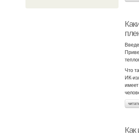
Как
пле
Введ
Приве
тепло
Что т
ИК-из
имеет
челов
читат
Как