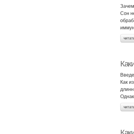
Зачем
Сон н
обраб
иммун
читат
Как
Введ
Как и
длинн
Однак
читат
Как