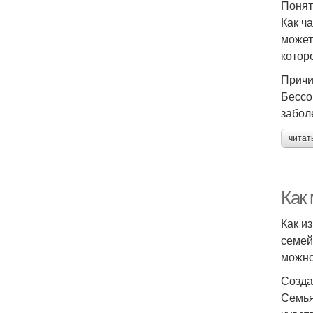
Понят
Как ч
может
котор
Причи
Бессо
забол
читат
Как
Как и
семей
можно
Созда
Семья