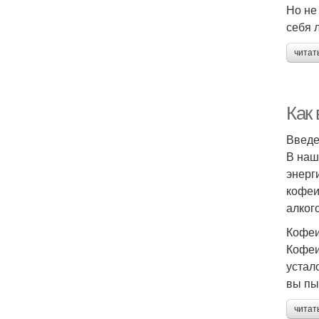
Но не
себя 
читат
Как 
Введ
В наш
энерг
кофеи
алког
Кофеи
Кофеи
устал
вы пы
читат