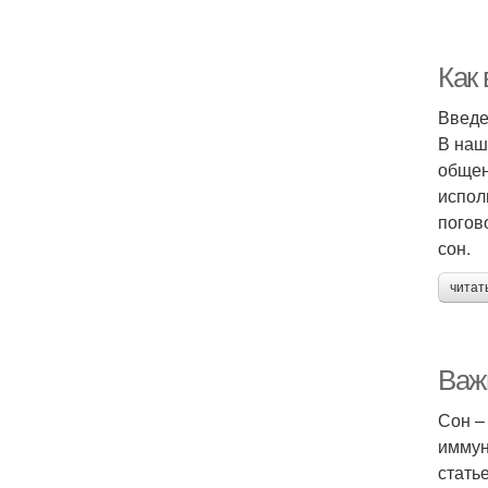
Как
Введ
В наш
общен
испол
погов
сон.
читат
Важ
Сон –
иммун
стать