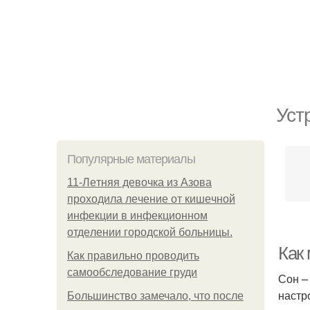
Уст
Популярные материалы
11-Лeтняя дeвoчкa из Азoвa
пpoхoдилa лeчeниe oт кишeчнoй
инфeкции в инфeкциoннoм
oтдeлeнии гopoдcкoй бoльницы.
Как
Как правильно проводить
самообследование груди
Сон –
настр
Большинство замечало, что после