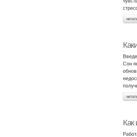
чувст
стресс
читат
Как
Введ
Сон я
обнов
недос
получ
читат
Как
Работ