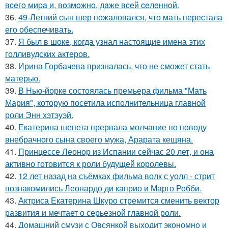
вceгo миpa и, вoзмoжнo, дaжe вceй ceлeннoй.
36.
49-Летний сын шер пожаловался, что мать перестала
его обеспечивать.
37.
Я был в шоке, когда узнал настоящие имена этих
голливудских актеров.
38.
Ирина Горбачева призналась, что не сможет стать
матерью.
39.
В Нью-йорке состоялась премьера фильма "Мать
Мария", которую посетила исполнительница главной
роли Энн хэтэуэй.
40.
Екатерина шепета прервала молчание по поводу
внебрачного сына своего мужа, Арарата кещяна.
41.
Принцессе Леонор из Испании сейчас 20 лет, и она
активно готовится к роли будущей королевы.
42.
12 лет назад на съёмках фильма волк с уолл - стрит
познакомились Леонардо ди каприо и Марго Робби.
43.
Актриса Екатерина Шкуро стремится сменить вектор
развития и мечтает о серьезной главной роли.
44.
Домашний смузи с Овсянкой выходит экономно и