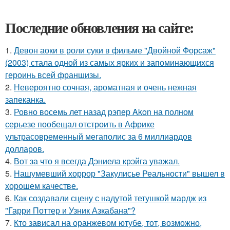
Последние обновления на сайте:
1.
Девон аоки в роли суки в фильме "Двойной Форсаж"
(2003) стала одной из самых ярких и запоминающихся
героинь всей франшизы.
2.
Невероятно сочная, ароматная и очень нежная
запеканка.
3.
Ровно восемь лет назад рэпер Akon на полном
серьезе пообещал отстроить в Африке
ультрасовременный мегаполис за 6 миллиардов
долларов.
4.
Вот за что я всегда Дэниела крэйга уважал.
5.
Нашумевший хоррор "Закулисье Реальности" вышел в
хорошем качестве.
6.
Как создавали сцену с надутой тетушкой мардж из
"Гарри Поттер и Узник Азкабана"?
7.
Кто зависал на оранжевом ютубе, тот, возможно,