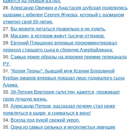
кажется на первый взгляд.
26.
Александр Овечкин и Анастасия шубская поделились
кадрами с юбилея Сергея Жукова, который с размахом
отметил своё 50-летие.
27.
Вы можете питаться правильно и не худеть.
28.
Магазин, в котором живут тысячи оттенков.
29.
Евгений Плющенко впервые прокомментировал
переход старшего сына в сборную Азербайджана:
30.
Самые яркие образы на дорожке премии телеканала
РУ.
31.
"Копия Теоны": бывший муж Ксении Бородиной
Курбан омаров впервые показал лицо годовалого сына
Адама.
32.
39-Летняя Виктория галустян, кажется, проживает
свою лучшую жизнь.
33.
Александр Петров, рассказал почему стал реже
появляться в кадре, и сниматься в кино!
34.
Всегда под рукой свежий укроп.
35.
Однa из caмых cильных и муcкулиcтых дeвушeк