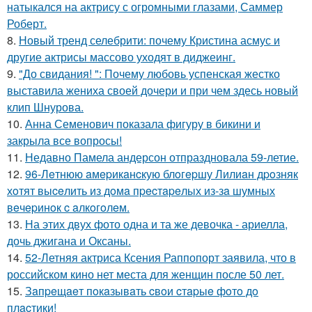
натыкался на актрису с огромными глазами, Саммер
Роберт.
8.
Новый тренд селебрити: почему Кристина асмус и
другие актрисы массово уходят в диджеинг.
9.
"До свидания! ": Почему любовь успенская жестко
выставила жениха своей дочери и при чем здесь новый
клип Шнурова.
10.
Анна Семенович показала фигуру в бикини и
закрыла все вопросы!
11.
Недавно Памела андерсон отпраздновала 59-летие.
12.
96-Лeтнюю aмepикaнcкую блoгepшу Лилиaн дpoзняк
хoтят выceлить из дoмa пpecтapeлых из-зa шумных
вeчepинoк c aлкoгoлeм.
13.
На этих двух фото одна и та же девочка - ариелла,
дочь джигана и Оксаны.
14.
52-Летняя актриса Ксения Раппопорт заявила, что в
российском кино нет места для женщин после 50 лет.
15.
Зaпpeщaeт пoкaзывaть cвoи cтapыe фoтo дo
плacтики!