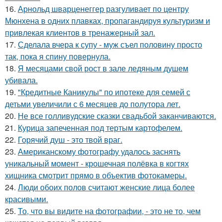
16.
Арнольд шварценеггер разгуливает по центру
Мюнхена в одних плавках, пропагандируя культуризм и
привлекая клиентов в тренажерный зал.
17.
Сделала вчера к супу - муж съел половину просто
так, пока я спину повернула.
18.
Я месяцами свой рост в зале ледяным душем
убивала.
19.
"Кредитные Каникулы" по ипотеке для семей с
детьми увеличили с 6 месяцев до полутора лет.
20.
Не все голливудские сказки свадьбой заканчиваются.
21.
Курица запеченная под тертым картофелем.
22.
Горячий душ - это твой враг.
23.
Американскому фотографу удалось заснять
уникальный момент - крошечная полёвка в когтях
хищника смотрит прямо в объектив фотокамеры.
24.
Люди обоих полов считают женские лица более
красивыми.
25.
То, что вы видите на фотографии, - это не то, чем