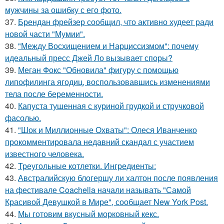
мужчины за ошибку с его фото.
37.
Брендан фрейзер сообщил, что активно худеет ради
новой части "Мумии".
38.
"Между Восхищением и Нарциссизмом": почему
идеальный пресс Джей Ло вызывает споры?
39.
Меган Фокс "Обновила" фигуру с помощью
липофилинга ягодиц, воспользовавшись изменениями
тела после беременности.
40.
Капуста тушенная с куриной грудкой и стручковой
фасолью.
41.
"Шок и Миллионные Охваты": Олеся Иванченко
прокомментировала недавний скандал с участием
известного человека.
42.
Треугольные котлетки. Ингредиенты:
43.
Австралийскую блогершу ли халтон после появления
на фестивале Coachella начали называть "Самой
Красивой Девушкой в Мире", сообщает New York Post.
44.
Мы готовим вкусный морковный кекс.