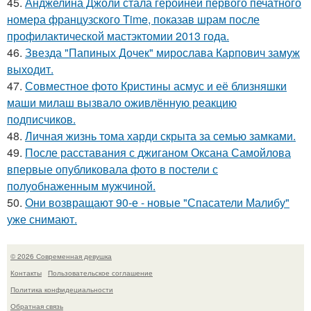
45.
Анджелина Джоли стала героиней первого печатного
номера французского Time, показав шрам после
профилактической мастэктомии 2013 года.
46.
Звезда "Папиных Дочек" мирослава Карпович замуж
выходит.
47.
Совместное фото Кристины асмус и её близняшки
маши милаш вызвало оживлённую реакцию
подписчиков.
48.
Личная жизнь тома харди скрыта за семью замками.
49.
После расставания с джиганом Оксана Самойлова
впервые опубликовала фото в постели с
полуобнаженным мужчиной.
50.
Они возвращают 90-е - новые "Спасатели Малибу"
уже снимают.
© 2026 Современная девушка
Контакты
Пользовательское соглашение
Политика конфидециальности
Обратная связь