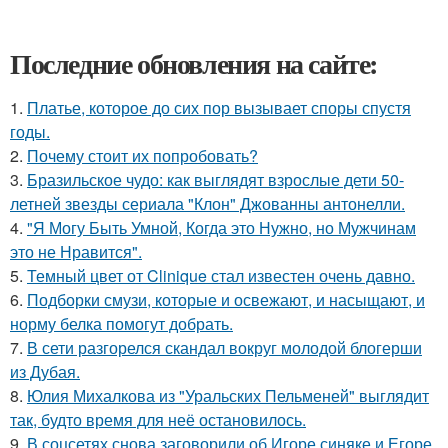
Последние обновления на сайте:
1.
Платье, которое до сих пор вызывает споры спустя
годы.
2.
Почему стоит их попробовать?
3.
Бразильское чудо: как выглядят взрослые дети 50-
летней звезды сериала "Клон" Джованны антонелли.
4.
"Я Могу Быть Умной, Когда это Нужно, но Мужчинам
это не Нравится".
5.
Темный цвет от Clinique стал известен очень давно.
6.
Подборки смузи, которые и освежают, и насыщают, и
норму белка помогут добрать.
7.
В сети разгорелся скандал вокруг молодой блогерши
из Дубая.
8.
Юлия Михалкова из "Уральских Пельменей" выглядит
так, будто время для неё остановилось.
9.
В соцсетях снова заговорили об Игоре синяке и Егоре