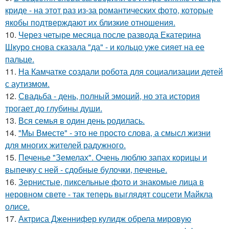
криде - на этот раз из-за романтических фото, которые
якобы подтверждают их близкие отношения.
10.
Через четыре месяца после развода Екатерина
Шкуро снова сказала "да" - и кольцо уже сияет на ее
пальце.
11.
На Камчатке создали робота для социализации детей
с аутизмом.
12.
Свадьба - день, полный эмоций, но эта история
трогает до глубины души.
13.
Вся семья в один день родилась.
14.
"Мы Вместе" - это не просто слова, а смысл жизни
для многих жителей радужного.
15.
Печенье "Земелах". Очень люблю запах корицы и
выпечку с ней - сдобные булочки, печенье.
16.
Зернистые, пиксельные фото и знакомые лица в
неровном свете - так теперь выглядят соцсети Майкла
олисе.
17.
Актриса Дженнифер кулидж обрела мировую