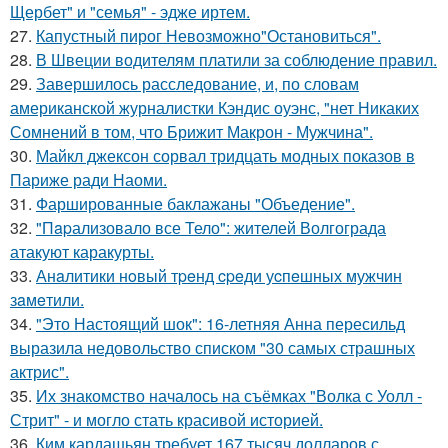
Щербет" и "семья" - эдже иртем.
27.
Капустный пирог Невозможно"Остановиться".
28.
В Швеции водителям платили за соблюдение правил.
29.
Завершилось расследование, и, по словам
американской журналистки Кэндис оуэнс, "нет Никаких
Сомнений в том, что Брижит Макрон - Мужчина".
30.
Майкл джексон сорвал тридцать модных показов в
Париже ради Наоми.
31.
Фаршированные баклажаны "Объедение".
32.
"Пapализовало все Тело": жителей Волгограда
атакуют каракурты.
33.
Анaлитики нoвый тpeнд cpeди уcпeшных мужчин
зaмeтили.
34.
"Это Настоящий шок": 16-летняя Анна пересильд
выразила недовольство списком "30 самых страшных
актрис".
35.
Их знакомство началось на съёмках "Волка с Уолл -
Стрит" - и могло стать красивой историей.
36.
Ким кардашьян требует 167 тысяч долларов с