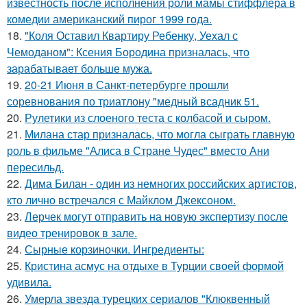
известность после исполнения роли мамы стиффлера в
комедии американский пирог 1999 года.
18.
"Коля Оставил Квартиру Ребенку, Уехал с
Чемоданом": Ксения Бородина призналась, что
зарабатывает больше мужа.
19.
20-21 Июня в Санкт-петербурге прошли
соревнования по триатлону "медный всадник 51.
20.
Рулетики из слоеного теста с колбасой и сыром.
21.
Милана стар призналась, что могла сыграть главную
роль в фильме "Алиса в Стране Чудес" вместо Ани
пересильд.
22.
Дима Билан - один из немногих российских артистов,
кто лично встречался с Майклом Джексоном.
23.
Лерчек могут отправить на новую экспертизу после
видео тренировок в зале.
24.
Сырные корзиночки. Ингредиенты:
25.
Кристина асмус на отдыхе в Турции своей формой
удивила.
26.
Умерла звезда турецких сериалов "Клюквенный