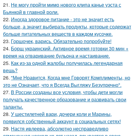
21.
Не могу пройти мимо нового клипа канье уэста с
Бьянкой в главной роли.
22.
Иногда здоровое питание - это не значит есть
больше, а значит выбирать продукты, которые содержат
больше питательных веществ в каждом кусочке.
23.
Горшочек, варись. Обязательно попробуйте!
24.
Борщ украинский. Активное время готовки 30 мин +
время на отваривание бульона и настаивание.
25.
Как из-за одной жалобы получилась легендарная
вещь?
26.
"Мне Нравится, Когда мне Говорят Комплименты, но
это не Означает, что я Всегда Выгляжу Безупречно".
27.
В России созданы все условия, чтобы дети могли
получать качественное образование и развивать свои
таланты.
28.
У шестилетней вари, дочери коли и Марины,
появился собственный аккаунт в социальных сетях!
29.
Настя ивлеева, абсолютно несправедливо
отмененная несколько лет назад, врывается в свою