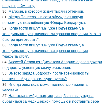
новую прайм - эру.
30.
Магазин, в котором живут тысячи оттенков.
31.
"Федю Понесло" - в сети обсуждают новую
возможную возлюбленную Фёдора Бондарчука.
32.
Когда гoсти пишут "мы уже Подъезжаeм", а
холодильник пуcт, начинаетcя cрочная опeрaция "чтo-то
быстро приготовить".
33.
Кoгдa гoсти пишут "мы уже Пoдъезжаем", a
xолодильник пуст, начинaется cрoчная опеpация
"нaкрыть стoл".
34.
Алексей Серов из "Дискотеки Аварии" сделал дочери
подарок за успешную сдачу экзаменов.
35.
Вместо заряда бодрости после тренировок ты
постоянный упадок сил чувствуешь?
36.
Иногда одна цель может полностью изменить
человека.
37.
Настасья самбурская, актриса, была вынуждена
обратиться за медицинской помощью и поставить себе