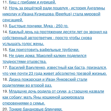
11.
Киш с грибами и курицей.
12.
Ночь за решёткой ради поцелуя - история Ангелины
николау и Ивана Кузнецова (Beerkus) стала мировой
сенсацией.
13.
Быстрые пончики. Мука - 250 гр.
14.
Каждый день на протяжении десяти лет он звонил на
собственный автоответчик - просто чтобы снова
услышать голос жены.
15.
Как приготовить вафельные трубочки.
16.
Не один дома: Маколей калкин поделился
трудностями отцовства.
17.
Василий Вакуленко, известный как баста, признался,
что уже почти 23 года живет абсолютно трезвой жизнью.
18.
Диана пожарская и Иван Янковский стали
родителями во второй раз.
19.
Младшую дочь родила от скуки, а старшую назвали
как собаку: мать Яны кошкиной шокировала
откровениями о семье.
20.
Тонкие банановые блинчики.