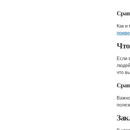
Срав
Как и
приве
Что
Если 
людей
что в
Срав
Важно
полез
Зак