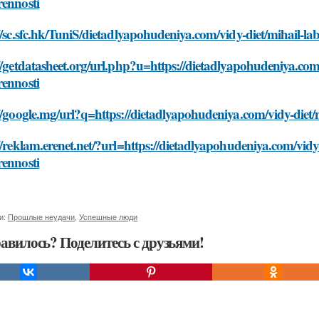
rennosti
//sc.sfc.hk/TuniS/dietadlyapohudeniya.com/vidy-diet/mihail-l
//getdatasheet.org/url.php?u=https://dietadlyapohudeniya.com
rennosti
//google.mg/url?q=https://dietadlyapohudeniya.com/vidy-diet
//reklam.erenet.net/?url=https://dietadlyapohudeniya.com/vid
rennosti
и:
Прошлые неудачи
,
Успешные люди
авилось? Поделитесь с друзьями!