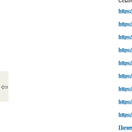
Ссыл
https:
https:
https:
https:
https:
https:
⇦
https:
https
https:
Почем