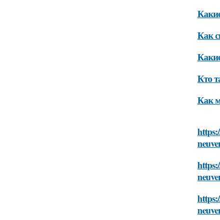
Какие
Как с
Какие
Кто т
Как м
https:
neuve
https:
neuve
https:
neuve