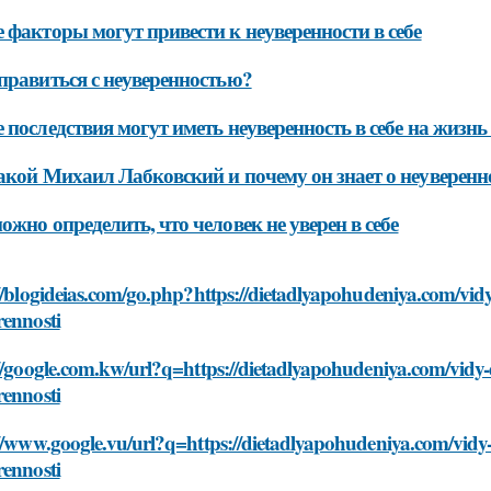
 факторы могут привести к неуверенности в себе
правиться с неуверенностью?
 последствия могут иметь неуверенность в себе на жизнь
акой Михаил Лабковский и почему он знает о неуверенно
ожно определить, что человек не уверен в себе
//blogideias.com/go.php?https://dietadlyapohudeniya.com/vidy
rennosti
//google.com.kw/url?q=https://dietadlyapohudeniya.com/vidy-
rennosti
//www.google.vu/url?q=https://dietadlyapohudeniya.com/vidy-
rennosti