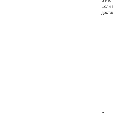
В ито
Если 
дости