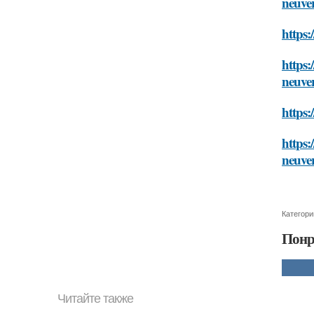
neuve
https:
https:
neuve
https:
https:
neuve
Категори
Понр
Читайте также