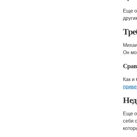
Еще о
други
Тре
Михаи
Он мо
Срав
Как и
приве
Нед
Еще о
себя 
котор