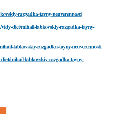
abkovskiy-razgadka-tayny-neuverennosti
/vidy-diet/mihail-labkovskiy-razgadka-tayny-
/mihail-labkovskiy-razgadka-tayny-neuverennosti
y-diet/mihail-labkovskiy-razgadka-tayny-