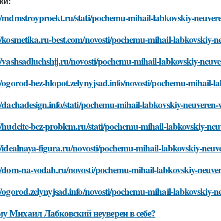
ки:
//mdmstroyproekt.ru/stati/pochemu-mihail-labkovskiy-neuvere
//kosmetika.ru-best.com/novosti/pochemu-mihail-labkovskiy-n
//vashsadluchshij.ru/novosti/pochemu-mihail-labkovskiy-neuve
//ogorod-bez-hlopot.zelynyjsad.info/novosti/pochemu-mihail-l
//dachadesign.info/stati/pochemu-mihail-labkovskiy-neuveren-
//hudeite-bez-problem.ru/stati/pochemu-mihail-labkovskiy-neu
//idealnaya-figura.ru/novosti/pochemu-mihail-labkovskiy-neuv
://dom-na-vodah.ru/novosti/pochemu-mihail-labkovskiy-neuver
//ogorod.zelynyjsad.info/novosti/pochemu-mihail-labkovskiy-n
у Михаил Лабковский неуверен в себе?