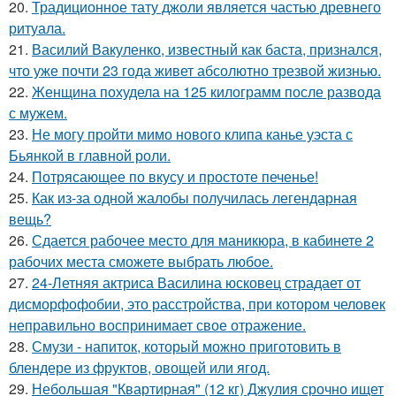
20.
Традиционное тату джоли является частью древнего
ритуала.
21.
Василий Вакуленко, известный как баста, признался,
что уже почти 23 года живет абсолютно трезвой жизнью.
22.
Женщина похудела на 125 килограмм после развода
с мужем.
23.
Не могу пройти мимо нового клипа канье уэста с
Бьянкой в главной роли.
24.
Потрясающее по вкусу и простоте печенье!
25.
Как из-за одной жалобы получилась легендарная
вещь?
26.
Сдается рабочее место для маникюра, в кабинете 2
рабочих места сможете выбрать любое.
27.
24-Летняя актриса Василина юсковец страдает от
дисморфофобии, это расстройства, при котором человек
неправильно воспринимает свое отражение.
28.
Смузи - напиток, который можно приготовить в
блендере из фруктов, овощей или ягод.
29.
Небольшая "Квартирная" (12 кг) Джулия срочно ищет