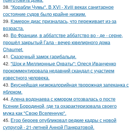
38.
"Корабли Чумы". В XVI - Xviii веках санитарное
состояние судов было крайне низким.
39.
Кэмерон диас призналась, что переживает из-за
возраста.
40.
Во Франции, в аббатстве аббатство во - де - серне,
прошёл закрытый Гала - вечер ювелирного дома
Chaumet.
41.
Сказочный замок гарибальди.
42.
"Шок и Миллионные Охваты": Олеся Иванченко
прокомментировала недавний скандал с участием
известного человека.
43.
Вкуснейшая низкокалорийная творожная запеканка с
яблоком.
44.
Алена водонаева с юмором отозвалась о посте
Ксении Бородиной, где та охарактеризовала своего
мужа как "Свою Вселенную".
45.
Егор бероев опубликовал редкие кадры с новой
супругой - 21-летней Анной Панкратовой.