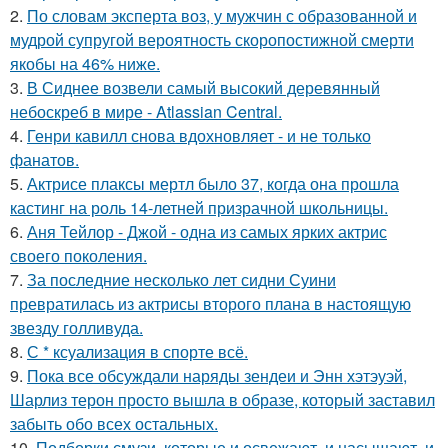
2.
По словам эксперта воз, у мужчин с образованной и
мудрой супругой вероятность скоропостижной смерти
якобы на 46% ниже.
3.
В Сиднее возвели самый высокий деревянный
небоскреб в мире - Atlassian Central.
4.
Генри кавилл снова вдохновляет - и не только
фанатов.
5.
Актрисе плаксы мертл было 37, когда она прошла
кастинг на роль 14-летней призрачной школьницы.
6.
Аня Тейлор - Джой - одна из самых ярких актрис
своего поколения.
7.
За последние несколько лет сидни Суини
превратилась из актрисы второго плана в настоящую
звезду голливуда.
8.
С * ксуализация в спорте всё.
9.
Пока все обсуждали наряды зендеи и Энн хэтэуэй,
Шарлиз терон просто вышла в образе, который заставил
забыть обо всех остальных.
10.
Подборки смузи, которые и освежают, и насыщают, и