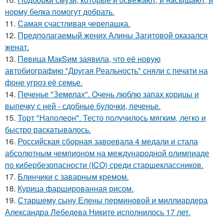
норму белка помогут добрать.
11.
Самая счастливая черепашка.
12.
Предполагаемый жених Алины Загитовой оказался
женат.
13.
Пeвица MакSим заявила, что её новую
автобиографию "Другая Реальность" сняли с печати на
фоне угроз её семье.
14.
Печенье "Земелах". Очень люблю запах корицы и
выпечку с ней - сдобные булочки, печенье.
15.
Торт "Наполеон". Тесто получилось мягким, легко и
быстро раскатывалось.
16.
Российская сборная завоевала 4 медали и стала
абсолютным чемпионом на международной олимпиаде
по кибербезопасности (ICO) среди старшеклассников.
17.
Блинчики с заварным кремом.
18.
Курица фаршированная рисом.
19.
Старшему сыну Елены перминовой и миллиардера
Александра Лебедева Никите исполнилось 17 лет.