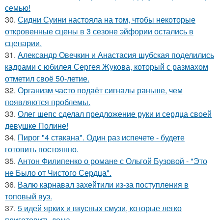
семью!
30.
Сидни Суини настояла на том, чтобы некоторые
откровенные сцены в 3 сезоне эйфории остались в
сценарии.
31.
Александр Овечкин и Анастасия шубская поделились
кадрами с юбилея Сергея Жукова, который с размахом
отметил своё 50-летие.
32.
Организм часто подаёт сигналы раньше, чем
появляются проблемы.
33.
Олег шепс сделал предложение руки и сердца своей
девушке Полине!
34.
Пирог "4 стaкана". Один раз испечете - будете
готовить постоянно.
35.
Антон Филипенко о романе с Ольгой Бузовой - "Это
не Было от Чистого Сердца".
36.
Валю карнавал захейтили из-за поступления в
топовый вуз.
37.
5 идей ярких и вкусных смузи, которые легко
приготовить дома.