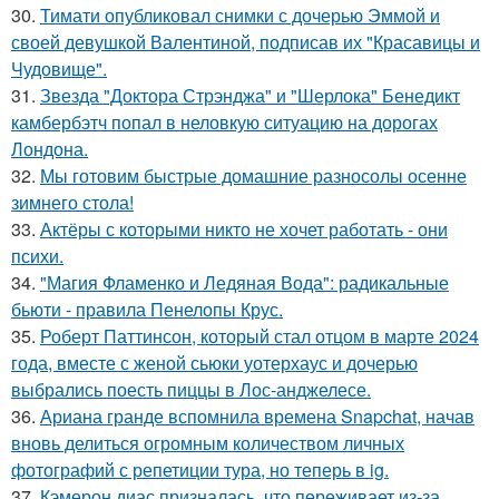
30.
Тимати опубликовал снимки с дочерью Эммой и
своей девушкой Валентиной, подписав их "Красавицы и
Чудовище".
31.
Звезда "Доктора Стрэнджа" и "Шерлока" Бенедикт
камбербэтч попал в неловкую ситуацию на дорогах
Лондона.
32.
Мы готовим быстрые домашние разносолы осенне
зимнего стола!
33.
Актёры с которыми никто не хочет работать - они
психи.
34.
"Магия Фламенко и Ледяная Вода": радикальные
бьюти - правила Пенелопы Крус.
35.
Роберт Паттинсон, который стал отцом в марте 2024
года, вместе с женой сьюки уотерхаус и дочерью
выбрались поесть пиццы в Лос-анджелесе.
36.
Ариана гранде вспомнила времена Snapchat, начав
вновь делиться огромным количеством личных
фотографий с репетиции тура, но теперь в ig.
37.
Кэмерон диас призналась, что переживает из-за