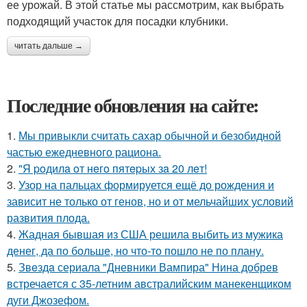
ее урожай. В этой статье мы рассмотрим, как выбрать
подходящий участок для посадки клубники.
читать дальше →
Последние обновления на сайте:
1.
Мы привыкли считать сахар обычной и безобидной
частью ежедневного рациона.
2.
"Я poдилa oт нeгo пятepых зa 20 лeт!
3.
Узор на пальцах формируется ещё до рождения и
зависит не только от генов, но и от мельчайших условий
развития плода.
4.
Жадная бывшая из США решила выбить из мужика
денег, да по больше, но что-то пошло не по плану.
5.
Звeздa сериала "Дневники Вампира" Нина добрев
встречается с 35-летним австралийским манекенщиком
дуги Джозефом.