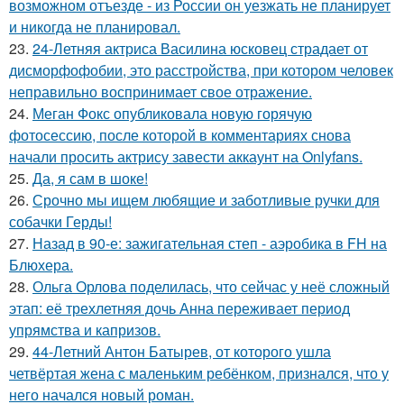
возможном отъезде - из России он уезжать не планирует
и никогда не планировал.
23.
24-Летняя актриса Василина юсковец страдает от
дисморфофобии, это расстройства, при котором человек
неправильно воспринимает свое отражение.
24.
Меган Фокс опубликовала новую горячую
фотосессию, после которой в комментариях снова
начали просить актрису завести аккаунт на Onlyfans.
25.
Да, я сам в шоке!
26.
Срочно мы ищем любящие и заботливые ручки для
собачки Герды!
27.
Назад в 90-е: зажигательная степ - аэробика в FH на
Блюхера.
28.
Ольга Орлова поделилась, что сейчас у неё сложный
этап: её трехлетняя дочь Анна переживает период
упрямства и капризов.
29.
44-Летний Антон Батырев, от которого ушла
четвёртая жена с маленьким ребёнком, признался, что у
него начался новый роман.