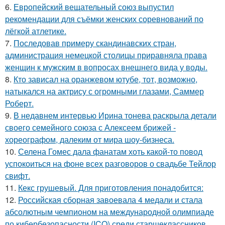
6.
Европейский вещательный союз выпустил
рекомендации для съёмки женских соревнований по
лёгкой атлетике.
7.
Последовав примеру скандинавских стран,
администрация немецкой столицы приравняла права
женщин к мужским в вопросах внешнего вида у воды.
8.
Кто зависал на оранжевом ютубе, тот, возможно,
натыкался на актрису с огромными глазами, Саммер
Роберт.
9.
В недавнем интервью Ирина тонева раскрыла детали
своего семейного союза с Алексеем брижей -
хореографом, далеким от мира шоу-бизнеса.
10.
Селена Гомес дала фанатам хоть какой-то повод
успокоиться на фоне всех разговоров о свадьбе Тейлор
свифт.
11.
Кекс грушевый. Для приготовления понадобится:
12.
Российская сборная завоевала 4 медали и стала
абсолютным чемпионом на международной олимпиаде
по кибербезопасности (ICO) среди старшеклассников.