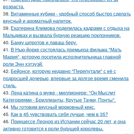
возраста.
38.
Витаминные кубики - удобный способ быстро сделать
вкусный и ароматный напиток.
39.
Екатерина Климова поделилась кадрами с отдыха на
Мальдивах и вызвала бурную реакцию поклонников.
40.
Банку шпротов и лаваш беру.
41.
В Нью-йорке состоялась премьера фильма "Мать
Мария", которую посетила исполнительница главной
роли Энн хэтэуэй.
42.
Бейонсе, которую недавно "Перепутали" с её с
подросшей дочерью, впервые за долгое время сменила
стиль.
43.
Лена катина о муже - миллионере: "Он Мыслит
Категориями - Бриллианты, Крутые Тачки, Понты".
44.
Мы готовим вкусный морковный кекс.
45.
Как в 45 чувствовать себя лучше, чем в 35?
46.
Принцессе Леонор из Испании сейчас 20 лет, и она
активно готовится к роли будущей королевы.