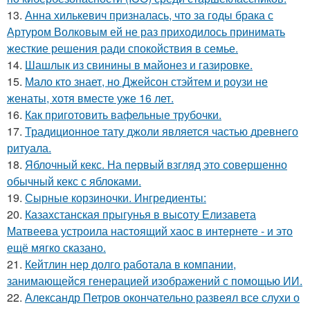
13.
Анна хилькевич призналась, что за годы брака с
Артуром Волковым ей не раз приходилось принимать
жесткие решения ради спокойствия в семье.
14.
Шашлык из свинины в майонез и газировке.
15.
Мало кто знает, но Джейсон стэйтем и роузи не
женаты, хотя вместе уже 16 лет.
16.
Как приготовить вафельные трубочки.
17.
Традиционное тату джоли является частью древнего
ритуала.
18.
Яблочный кекс. На первый взгляд это совершенно
обычный кекс с яблоками.
19.
Сырные корзиночки. Ингредиенты:
20.
Казахстанская прыгунья в высоту Елизавета
Матвеева устроила настоящий хаос в интернете - и это
ещё мягко сказано.
21.
Кейтлин нер долго работала в компании,
занимающейся генерацией изображений с помощью ИИ.
22.
Александр Петров окончательно развеял все слухи о