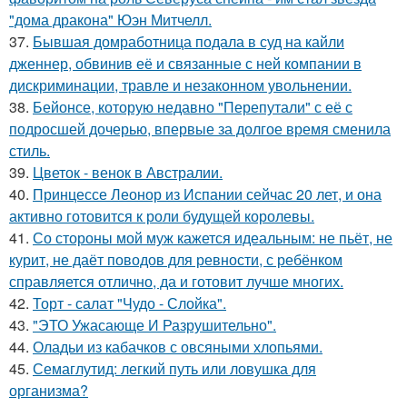
"дома дракона" Юэн Митчелл.
37.
Бывшая домработница подала в суд на кайли
дженнер, обвинив её и связанные с ней компании в
дискриминации, травле и незаконном увольнении.
38.
Бейонсе, которую недавно "Перепутали" с её с
подросшей дочерью, впервые за долгое время сменила
стиль.
39.
Цветок - венок в Австралии.
40.
Принцессе Леонор из Испании сейчас 20 лет, и она
активно готовится к роли будущей королевы.
41.
Со стороны мой муж кажется идеальным: не пьёт, не
курит, не даёт поводов для ревности, с ребёнком
справляется отлично, да и готовит лучше многих.
42.
Торт - салат "Чудо - Слойка".
43.
"ЭТО Ужасающе И Разрушительно".
44.
Оладьи из кабачков с овсяными хлопьями.
45.
Семаглутид: легкий путь или ловушка для
организма?