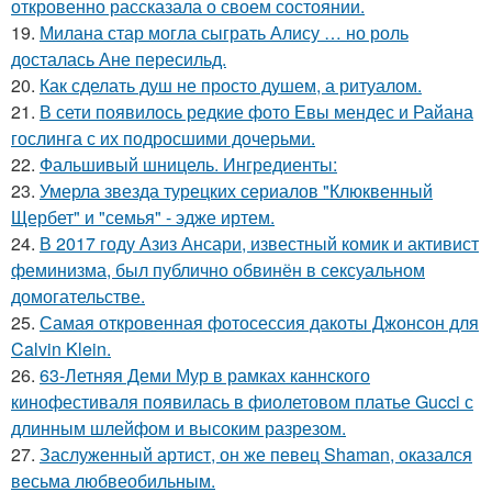
откровенно рассказала о своем состоянии.
19.
Милана стар могла сыграть Алису … но роль
досталась Ане пересильд.
20.
Как сделать душ не просто душем, а ритуалом.
21.
В сети появилось редкие фото Евы мендес и Райана
гослинга с их подросшими дочерьми.
22.
Фальшивый шницель. Ингредиенты:
23.
Умерла звезда турецких сериалов "Клюквенный
Щербет" и "семья" - эдже иртем.
24.
В 2017 году Азиз Ансари, известный комик и активист
феминизма, был публично обвинён в сексуальном
домогательстве.
25.
Самая откровенная фотосессия дакоты Джонсон для
Calvin Klein.
26.
63-Летняя Деми Мур в рамках каннского
кинофестиваля появилась в фиолетовом платье Gucci с
длинным шлейфом и высоким разрезом.
27.
Заслуженный артист, он же певец Shaman, оказался
весьма любвеобильным.