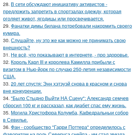
28.
В сети обсуждают инициативу активистов -
предложить запретить в спортзалах одежду, которая
оголяет живот, ягодицы или просвечивается.
29.
Фанатки димы билана потребовали накормить своего
кумира.
30.
Слушайте, ну это же как можно не принимать свою
внешность?
31.
Не всё, что показывают в интернете, - про здоровье.
32.
Король Карл III и королева Камилла прибыли с
визитом в Нью-йорк по случаю 250-летия независимости
США.
33.
20 лет спустя: Энн хэтэуэй снова в красном и снова
вне конкуренции.
34.
"Было Стыдно Выйти НА Сцену": Александр семчев
сбросил 100 кг и рассказал, как диабет спас ему жизнь.
35.
Могила Христофора Колумба, Кафедральныи собор
в Севилье.
36.
Фан - сообщество "Гарри Поттера" определилось с
фаворитом на роль Северуса снейпа - им стал звезда