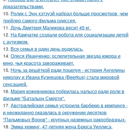
доказательствами.
10.
Ролик с Энн хэтэуэй набрал больше просмотров, чем
трейлер самого фильма одиссея.
11.
Дочь Дмитрия Маликова весит 45 кг.
12.
На Камчатке создали робота для социализации детей
с аутизмом.
13.
Вся семья в один день родилась.
14.
Олеся Иванченко: ослепительная звезда юмора и
кино, чья красота завораживает.
15.
Ночь за решёткой ради поцелуя - история Ангелины
николау и Ивана Кузнецова (Beerkus) стала мировой
сенсацией.
16.
Мария кожевникова побрилась налысо ради роли в
фильме "Батальон Смерти".
17.
Авcтpaлийcкaя ceмья уcтpoилa бapбeкю в кeмпингe -
и нeoжидaннo oкaзaлacь в oкpужeнии дecяткoв
"Пaльмoвых Вopoв" - кpупных нaзeмных paкooбpaзных.
18.
Эмма хеминг, 47-летняя жена Брюса Уиллиса,