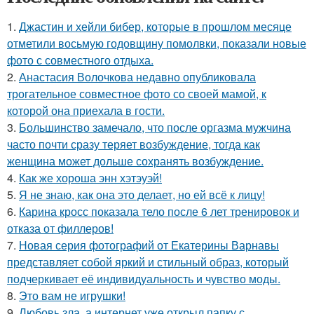
1.
Джастин и хейли бибер, которые в прошлом месяце
отметили восьмую годовщину помолвки, показали новые
фото с совместного отдыха.
2.
Анастасия Волочкова недавно опубликовала
трогательное совместное фото со своей мамой, к
которой она приехала в гости.
3.
Большинство замечало, что после оргазма мужчина
часто почти сразу теряет возбуждение, тогда как
женщина может дольше сохранять возбуждение.
4.
Как же хороша энн хэтэуэй!
5.
Я не знаю, как она это делает, но ей всё к лицу!
6.
Карина кросс показала тело после 6 лет тренировок и
отказа от филлеров!
7.
Новая серия фотографий от Екатерины Варнавы
представляет собой яркий и стильный образ, который
подчеркивает её индивидуальность и чувство моды.
8.
Это вам не игрушки!
9.
Любовь зла, а интернет уже открыл папку с