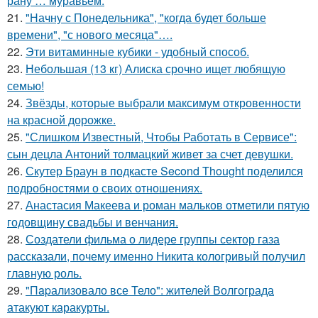
рану … муравьем.
21.
"Начну с Понедельника", "когда будет больше
времени", "с нового месяца"….
22.
Эти витаминные кубики - удобный способ.
23.
Небольшая (13 кг) Алиска срочно ищет любящую
семью!
24.
Звёзды, которые выбрали максимум откровенности
на красной дорожке.
25.
"Слишком Известный, Чтобы Работать в Сервисе":
сын децла Антоний толмацкий живет за счет девушки.
26.
Скутер Браун в подкасте Second Thought поделился
подробностями о своих отношениях.
27.
Анастасия Макеева и роман мальков отметили пятую
годовщину свадьбы и венчания.
28.
Создатели фильма о лидере группы сектор газа
рассказали, почему именно Никита кологривый получил
главную роль.
29.
"Пapализовало все Тело": жителей Волгограда
атакуют каракурты.