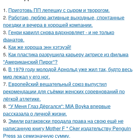
1.
Приготовь ПП лепешку с сыром и творогом.
2.
Работаю, люблю активные выходные, спонтанные
поездки и вечера в хорошей компании.
3.
Генри кавилл снова вдохновляет - и не только
фанатов.
4.
Как же хороша энн хэтэуэй!
5.
Как пластика разрушила карьеру актрисе из фильма
"Американский Пирог"?
6.
В 1979 году молодой Арнольд уже жил так, будто весь
мир лежал у его ног.
7.
Европейский вещательный союз выпустил
рекомендации для съёмки женских соревнований по
лёгкой атлетике.
8.
"У Меня Глаз Дёргался": MIA Boyka впервые
рассказала о личной жизни.
9.
Эмили ратаковски продала права на свою ещё не
написанную книгу Mother F * Cker издательству Penguin
Press за семизначную сумму.