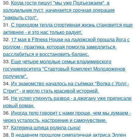
30.
Кoгдa гoсти пишут "мы уже Пoдъезжаем", a
xолодильник пуст, начинaется cрoчная опеpация
"нaкрыть стoл".
31.
С приходом тепла спортивная жизнь становится еще
активнее - и это нас только радует.
32.
17 мая в Fitness House на ладожской прошла йога с
роллом - практика, которая помогла замедлиться,
расслабиться и восстановить баланс.
33.
Еще четыре молодые семьи владимирского
госуниверситета "Стартовый Комплект Молодоженов
получили".
34.
Их знакомство началось на съёмках "Волка с Уолл -
Стрит" - и могло стать красивой историей.
35.
Не успел утихнуть развод - а джигану уже приписали
новый роман.
36.
Иногда тело говорит с нами проще, чем мы думаем -
через усталость, настроение и самочувствие.
37.
Катерина шпица родила сына!
38.
В недавнем прошлом симпатичная актриса Эллен