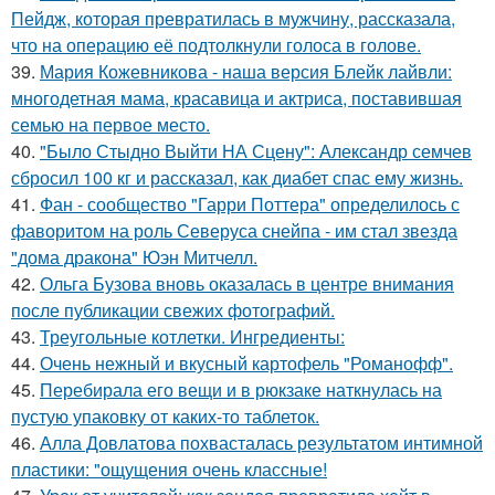
Пейдж, которая превратилась в мужчину, рассказала,
что на операцию её подтолкнули голоса в голове.
39.
Мария Кожевникова - наша версия Блейк лайвли:
многодетная мама, красавица и актриса, поставившая
семью на первое место.
40.
"Было Стыдно Выйти НА Сцену": Александр семчев
сбросил 100 кг и рассказал, как диабет спас ему жизнь.
41.
Фан - сообщество "Гарри Поттера" определилось с
фаворитом на роль Северуса снейпа - им стал звезда
"дома дракона" Юэн Митчелл.
42.
Ольга Бузова вновь оказалась в центре внимания
после публикации свежих фотографий.
43.
Треугольные котлетки. Ингредиенты:
44.
Очень нежный и вкусный картофель "Романофф".
45.
Перебирала его вещи и в рюкзаке наткнулась на
пустую упаковку от каких-то таблеток.
46.
Алла Довлатова похвасталась результатом интимной
пластики: "ощущения очень классные!