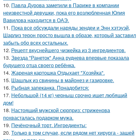
10.
Павла Дурова заметили в Париже в компании
неизвестной девушки, пока его возлюбленная Юлия
Вавилова находится в ОАЭ.
11.
Пока все обсуждали наряды зендеи и Энн хэтэуэй,
Шарлиз терон просто вышла в образе, который заставил
забыть обо всех остальных.
12.
Рецепт вкуснейшего чизкейка из 3 ингредиентов.
13.
Звезда "Ранеток" Анна руднева впервые показала
будущего отца своего ребёнка.
14.
Жареная картошка Отдыхает "Хозяйка".
15.
Шашлык из свинины в майонез и газировке.
16.
Рыбная запеканка. Понадобится:
17.
Небольшой (14 кг) черныш срочно ищет любящий
дом!
18.
Настоящий мужской сюрприз: стриженова
похвасталась подарком мужа.
19.
Печёночный торт. Ингредиенты:
20.
Только в том случае, если рядом нет хирурга - зашей