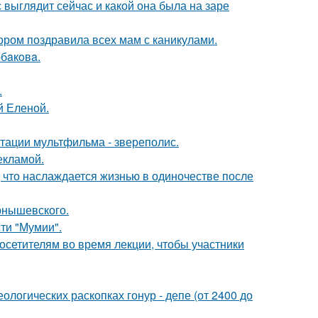
с выглядит сейчас и какой она была на заре
ором поздравила всех мам с каникулами.
бaкoвa.
.
й Еленой.
птации мультфильма - звереполис.
екламой.
 что наслаждается жизнью в одиночестве после
рнышевского.
ти "Мумии".
посетителям во время лекции, чтобы участники
логических раскопках гонур - депе (от 2400 до