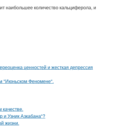
жит наибольшее количество кальциферола, и
ереоценка ценностей и жесткая депрессия
ом "Июньском Феномене".
 качестве.
р и Узник Азкабана"?
ой жизни.