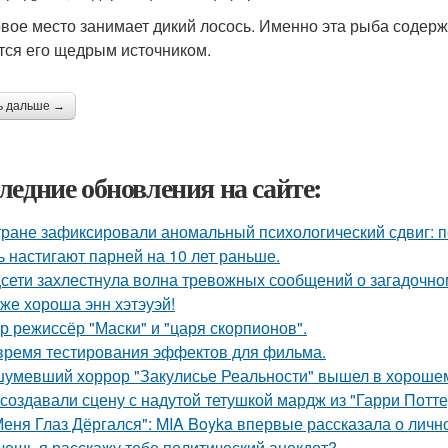
рвое место занимает дикий лосось. Именно эта рыба содер
тся его щедрым источником.
ь дальше →
ледние обновления на сайте:
тране зафиксировали аномальный психологический сдвиг: п
ь настигают парней на 10 лет раньше.
сети захлестнула волна тревожных сообщений о загадочн
 же хороша энн хэтэуэй!
р режиссёр "Маски" и "царя скорпионов".
время тестирования эффектов для фильма.
умевший хоррор "Закулисье Реальности" вышел в хорошем
 создавали сцену с надутой тетушкой мардж из "Гарри Потте
Меня Глаз Дёргался": MIA Boyka впервые рассказала о личн
очешь я расскажу тебе политический анекдот?