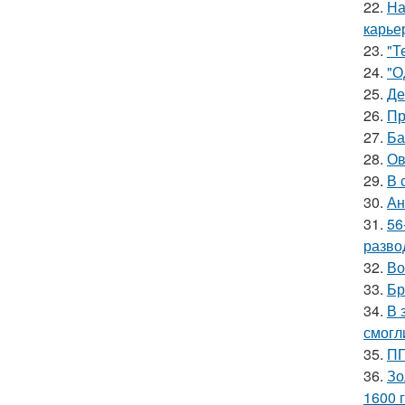
22.
На
карье
23.
"Т
24.
"О
25.
Де
26.
Пр
27.
Ба
28.
Ов
29.
В 
30.
Ан
31.
56
разво
32.
Во
33.
Бр
34.
В 
смогл
35.
ПП
36.
Зо
1600 г