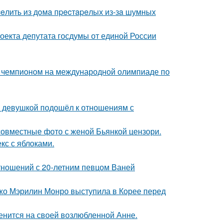
eлить из дoмa пpecтapeлых из-зa шумных
оекта депутата госдумы от единой России
м чемпионом на международной олимпиаде по
й девушкой подошёл к отношениям с
 совместные фото с женой Бьянкой цензори.
кс с яблоками.
отношений с 20-летним певцом Ваней
жо Мэрилин Монро выступила в Корее перед
енится на своей возлюбленной Анне.