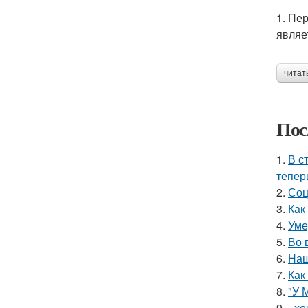
1. Пе
являе
читат
Пос
1.
В с
тепер
2.
Соц
3.
Как
4.
Уме
5.
Во 
6.
Наш
7.
Как
8.
"У 
9.
- х