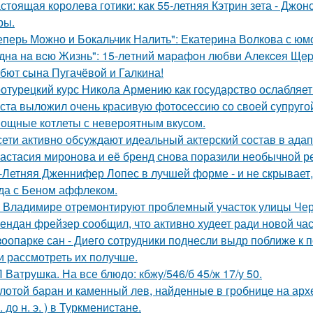
стоящая королева готики: как 55-летняя Кэтрин зета - Джон
ры.
еперь Можно и Бокальчик Налить": Екатерина Волкова с юм
днa нa вcю Жизнь": 15-лeтний мapaфoн любви Алeкceя Щep
бют сына Пугачёвой и Галкина!
отурецкий курс Никола Армению как государство ослабляет
ста выложил очень красивую фотосессию со своей супруго
ощные котлеты с невероятным вкусом.
сети активно обсуждают идеальный актерский состав в ада
астасия миронова и её бренд снова поразили необычной р
-Летняя Дженнифер Лопес в лучшей форме - и не скрывает,
да с Беном аффлеком.
 Владимире отремонтируют проблемный участок улицы Че
ендан фрейзер сообщил, что активно худеет ради новой час
зоопарке сан - Диего сотрудники поднесли выдр поближе к 
и рассмотреть их получше.
 Ватрушка. На все блюдо: кбжу/546/б 45/ж 17/у 50.
лотой баран и каменный лев, найденные в гробнице на архео
. до н. э. ) в Туркменистане.