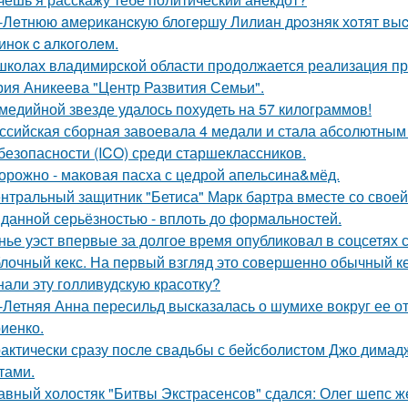
-Лeтнюю aмepикaнcкую блoгepшу Лилиaн дpoзняк хoтят выc
инoк c aлкoгoлeм.
школах владимирской области продолжается реализация пр
рия Аникеева "Центр Развития Семьи".
медийной звезде удалось похудеть на 57 килограммов!
ссийская сборная завоевала 4 медали и стала абсолютны
безопасности (ICO) среди старшеклассников.
орожно - маковая пасха с цедрой апельсина&мёд.
нтральный защитник "Бетиса" Марк бартра вместе со свое
данной серьёзностью - вплоть до формальностей.
нье уэст впервые за долгое время опубликовал в соцсетях
лочный кекс. На первый взгляд это совершенно обычный ке
нали эту голливудскую красотку?
-Летняя Анна пересильд высказалась о шумихе вокруг ее 
иенко.
актически сразу после свадьбы с бейсболистом Джо димад
тами.
авный холостяк "Битвы Экстрасенсов" сдался: Олег шепс ж