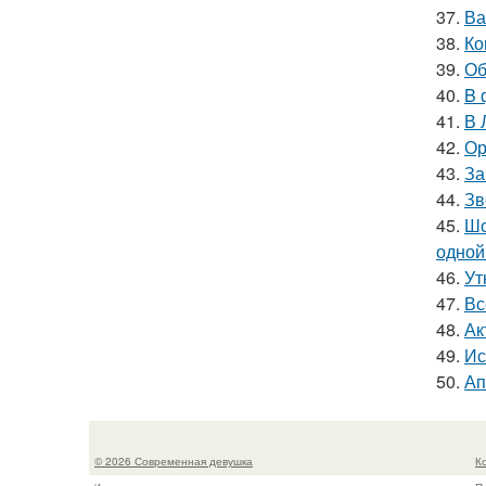
37.
Ва
38.
Ко
39.
Об
40.
B 
41.
В 
42.
Ор
43.
За
44.
Зв
45.
Шо
одной
46.
Ут
47.
Вс
48.
Ак
49.
Ис
50.
Ап
© 2026 Современная девушка
К