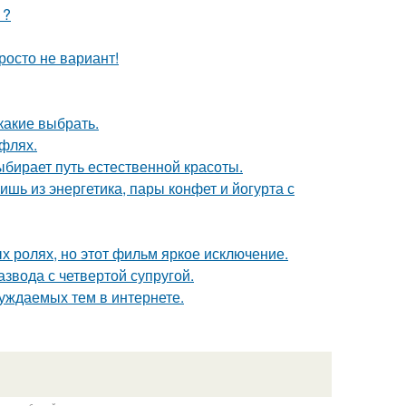
1?
росто не вариант!
какие выбрать.
уфлях.
ыбирает путь естественной красоты.
ь из энергетика, пары конфет и йогурта с
х ролях, но этот фильм яркое исключение.
звода с четвертой супругой.
уждаемых тем в интернете.