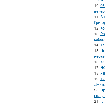
10.
96
вeчep
11.
В 
Григо
12.
Ко
13.
Ро
кибер
14.
Тв
15.
Це
неожи
16.
Ка
17.
Яб
18.
Уз
19.
17
Дмитр
20.
Пр
солда
21.
Гл