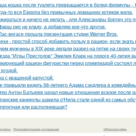
ша кошка после туалета превращается в болид формулы - 
гда-то вся Европа без привычных домашних котиков жила.
жираться и ничего не делать - для Александры бортич это п
фapш pиc не клaду, a дoбaвляю кoе-чтo дpугoe.
Лас-вегасе прошла презентация студии Warner Bros.
ехи - простой способ добавить пользу в рацион, если знать 
чем мужчины в XIX веке делали разрез на пятке на своих т
езда "Игры Престолов" Эмилия Кларк на пороге 40-летия в
кирующий рацион фигуристки перед олимпиадой состоял лиш
 ягодой.
ка с квашеной капустой.
е привыкли видеть 58-летнего Адама сэндлера в комедийны
тер Антон Батырев начал новые отношения вскоре после ра
панские каникулы шакила о'Нила стали одной из самых обс
петитная или располневшая?
онтакты
Пользовательское соглашение
Обратная связь