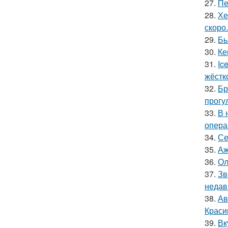
27.
Пе
28.
Хе
скоро.
29.
Бь
30.
Ке
31.
Ic
жёстк
32.
Бр
прогу
33.
В 
опера
34.
Се
35.
Аж
36.
Ол
37.
Зв
недав
38.
Ав
Краси
39.
Вк