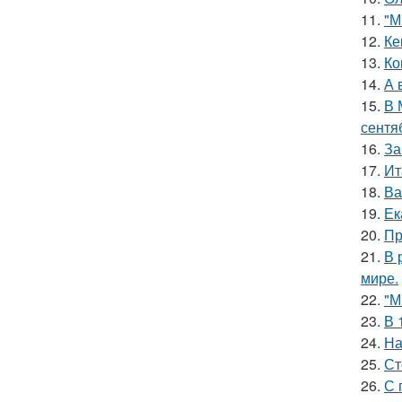
11.
"М
12.
Ке
13.
Ко
14.
А 
15.
В 
сентя
16.
За
17.
Ит
18.
Ва
19.
Ек
20.
Пр
21.
В 
мире.
22.
"М
23.
В 
24.
На
25.
Ст
26.
С 