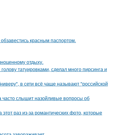
 обзавестись красным паспортом.
лноценному отдыху.
 голову татуировками, сделал много пирсинга и
ниверу", в сети всё чаще называют "российской
 часто слышит назойливые вопросы об
а этот раз из-за романтических фото, которые
асота завораживает.