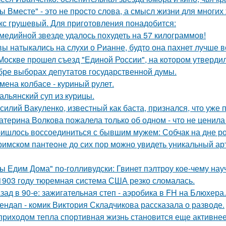
ы Вместе" - это не просто слова, а смысл жизни для многих
кс грушевый. Для приготовления понадобится:
медийной звезде удалось похудеть на 57 килограммов!
вы натыкались на слухи о Рианне, будто она пахнет лучше 
Москве прошел съезд "Единой России", на котором утверди
бре выборах депутатов государственной думы.
мена колбасе - куриный рулет.
альянский суп из курицы.
силий Вакуленко, известный как баста, признался, что уже 
атерина Волкова пожалела только об одном - что не ценила
ишлось воссоединиться с бывшим мужем: Собчак на дне р
римском пантеoне до сих пор можно увидеть уникальный а
ы Едим Дома" по-голливудски: Гвинет пэлтроу кое-чему на
1903 году тюремная система США резко сломалась.
зад в 90-е: зажигательная степ - аэробика в FH на Блюхера.
ендап - комик Виктория Складчикова рассказала о разводе.
приходом тепла спортивная жизнь становится еще активнее -