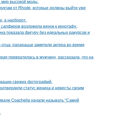
 мир высокой моды.
дуктам от Rhode, которые должны выйти уже
ю, а наоборот.
з сапфиров возложила венок к кенотафу.
е она показала фигуру без идеальных ракурсов и
 отца: папарацци заметили актера во время
ая превратилась в мужчину, рассказала, что на
икации свежих фотографий.
одтвердили статус жениха и невесты своим
ивале Coachella начали называть "Самой
.