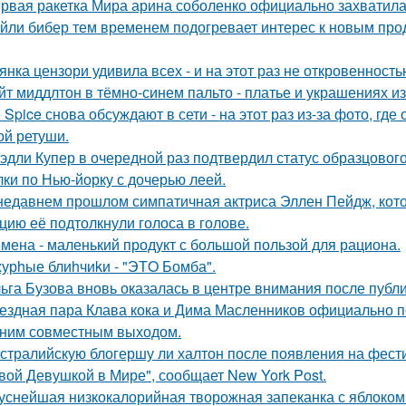
рвая ракетка Мира арина соболенко официально захватила
йли бибер тем временем подогревает интерес к новым про
янка цензори удивила всех - и на этот раз не откровенность
йт миддлтон в тёмно-синем пальто - платье и украшениях и
e Spice снова обсуждают в сети - на этот раз из-за фото, гд
ой ретуши.
эдли Купер в очередной раз подтвердил статус образцового
лки по Нью-йорку с дочерью леей.
недавнем прошлом симпатичная актриса Эллен Пейдж, котор
цию её подтолкнули голоса в голове.
мена - маленький продукт с большой пользой для рациона.
урhые блиhчиkи - "ЭТO Бомба".
ьга Бузова вновь оказалась в центре внимания после публ
ездная пара Клава кока и Дима Масленников официально п
ним совместным выходом.
стралийскую блогершу ли халтон после появления на фест
вой Девушкой в Мире", сообщает New York Post.
уснейшая низкокалорийная творожная запеканка с яблоком