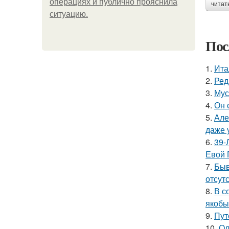
операциях и публично прояснила
читат
ситуацию.
Пос
1.
Ита
2.
Ред
3.
Мус
4.
Он 
5.
Але
даже 
6.
39-
Евой 
7.
Быв
отсутс
8.
В с
якобы
9.
Пут
10.
Ол