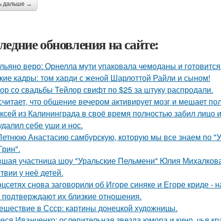
ь дальше →
ледние обновления на сайте:
льяно веро: Орнелла мути упаковала чемоданы и готовится
кие кадры: том харди с женой Шарлоттой Райли и сыном!
ор со свадьбы Тейлор свифт по $25 за штуку распродали.
считает, что общение вечером активирует мозг и мешает по
ксей из Калининграда в своё время полностью забил лицо и
удалил себе уши и нос.
Летнюю Анастасию самбурскую, которую мы все знаем по "У
Грин".
шая участница шоу "Уральские Пельмени" Юлия Михалкова
твии у неё детей.
оцсетях снова заговорили об Игоре синяке и Егоре криде - н
 подтверждают их близкие отношения.
ешествие в Ссср: картины донецкой художницы.
еся Иванченко: ослепительная звезда юмора и кино, чья кр