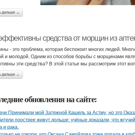
ь дальше →
 эффективны средства от морщин из апте
ны - это проблема, которая беспокоит многих людей. Мног
ой и молодой. Одним из способов борьбы с морщинами явля
тивны эти средства? В этой статье мы рассмотрим этот воп
ь дальше →
ледние обновления на сайте:
ачи Принимали мой Затяжной Кашель за Астму, но это Оказа
ители поострее живут дольше: учёные доказали, что жгучий
а и рака.
только не говори, что Оксана Самойлова тоже попала в клу