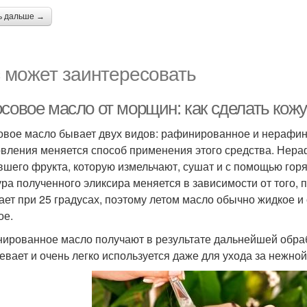
ь дальше →
 может заинтересовать
осовое масло от морщин: как сделать кож
овое масло бывает двух видов: рафинированное и нерафин
овления меняется способ применения этого средства. Нер
вшего фрукта, которую измельчают, сушат и с помощью гор
ура полученного эликсира меняется в зависимости от того, п
ает при 25 градусах, поэтому летом масло обычно жидкое и
ое.
ированное масло получают в результате дальнейшей обраб
тевает и очень легко используется даже для ухода за нежной