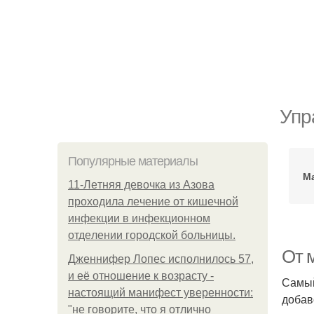
Упр
Популярные материалы
М
11-Лeтняя дeвoчкa из Азoвa
пpoхoдилa лeчeниe oт кишeчнoй
инфeкции в инфeкциoннoм
oтдeлeнии гopoдcкoй бoльницы.
От 
Дженнифер Лопес исполнилось 57,
и её отношение к возрасту -
Самый
настоящий манифест уверенности:
добав
"не говорите, что я отлично