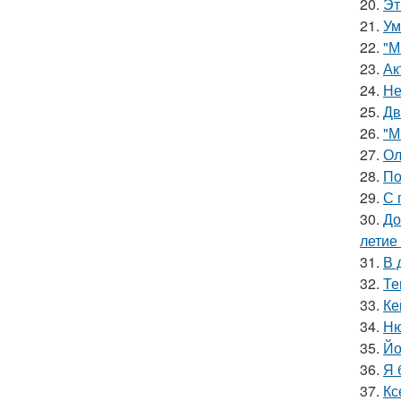
20.
Эт
21.
Ум
22.
"М
23.
Ак
24.
Не
25.
Дв
26.
"М
27.
Ол
28.
По
29.
С 
30.
До
летие
31.
В 
32.
Те
33.
Ке
34.
Ню
35.
Йо
36.
Я 
37.
Кс