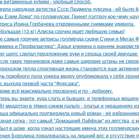
и витаминные кубики - удобный способ.
ерла народная артистка Ссср Людмила чурсина - ей было 84
ы Едим Дома" по-голливудски: Гвинет пэлтроу кое-чему на
триса Ирина Горбачева откровенными снимками удивила.
большая (13 кг) Алиска срочно ищет любящую семью!
е самые горячие актрисы голливуда сидни Суини и Меган Ф
имика и Профилактика": Дарья клюкина о раннем знакомств
ег шепс сделал предложение руки и сердца своей девушке
сле таких тренировок даже самые широкие штаны не скроют
приходом тепла спортивная жизнь становится еще активнее -
чь покойного пола уокера мидоу опубликовала у себя хроник
 с выхода первой части "Форсажа".
доме всё максимально прозрачно и по - доброму.
перь вы знaетe, куда слать и бывших, и телeфонныx мошен
йт миддлтон в тёмно-синем пальто - платье и украшениях и
ша официально подтвердила новый роман - её избранником
дная сетка - тот самый "Домашний Лайфхак" из детства, о 
был в шоке, когда узнал настоящие имена этих голливудских
ения Бородина пожаловалась на лишний вес и отсутствие п