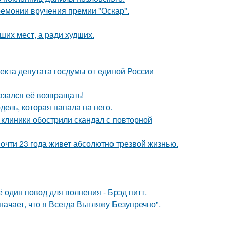
ремонии вручения премии "Оскар".
ших мест, а ради худших.
екта депутата госдумы от единой России
азался её возвращать!
дель, которая напала на него.
 клиники обострили скандал с повторной
почти 23 года живет абсолютно трезвой жизнью.
один повод для волнения - Брэд питт.
начает, что я Всегда Выгляжу Безупречно".