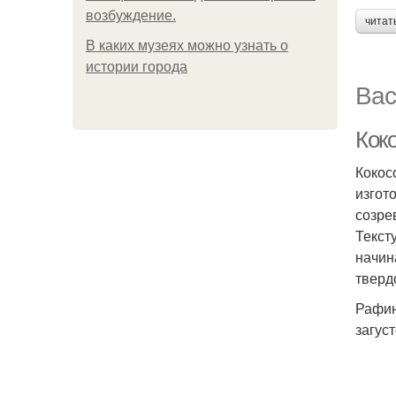
возбуждение.
читат
В каких музеях можно узнать о
истории города
Вас
Кок
Кокос
изгот
созре
Текст
начин
тверд
Рафин
загус