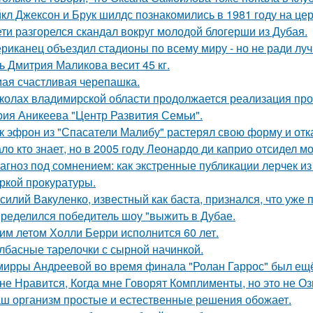
кл Джексон и Брук шилдс познакомились в 1981 году на це
ети разгорелся скандал вокруг молодой блогерши из Дубая.
риканец объездил стадионы по всему миру - но не ради луч
ь Дмитрия Маликова весит 45 кг.
ая счастливая черепашка.
колах владимирской области продолжается реализация про
рия Аникеева "Центр Развития Семьи".
к эфрон из "Спасатели Малибу" растерял свою форму и отк
ло кто знает, но в 2005 году Леонардо ди каприо отсидел мо
агноз под сомнением: как экстренные публикации лерчек из
ркой прокуратуры.
силий Вакуленко, известный как баста, признался, что уже 
ределился победитель шоу "выжить в Дубае.
им летом Холли Берри исполнится 60 лет.
лбасные тарелочки с сырной начинкой.
мирры Андреевой во время финала "Ролан Гаррос" был ещё 
не Нравится, Когда мне Говорят Комплименты, но это не Оз
ш организм простые и естественные решения обожает.