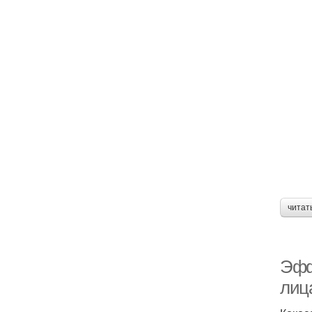
читат
Эфф
лиц