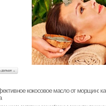
ь дальше →
ективное кокосовое масло от морщин: ка
а