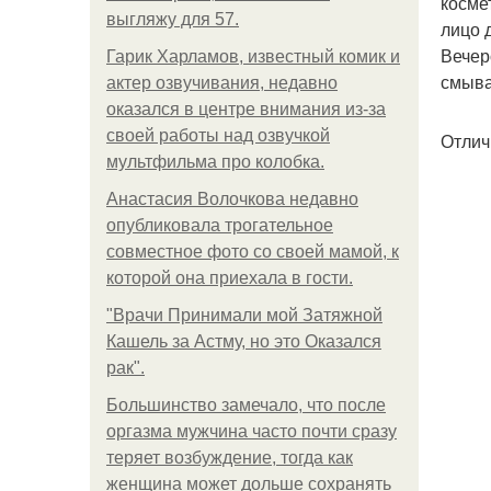
косме
выгляжу для 57.
лицо 
Вечер
Гарик Харламов, известный комик и
смыва
актер озвучивания, недавно
оказался в центре внимания из-за
своей работы над озвучкой
Отлич
мультфильма про колобка.
Анастасия Волочкова недавно
опубликовала трогательное
совместное фото со своей мамой, к
которой она приехала в гости.
"Врачи Принимали мой Затяжной
Кашель за Астму, но это Оказался
рак".
Большинство замечало, что после
оргазма мужчина часто почти сразу
теряет возбуждение, тогда как
женщина может дольше сохранять