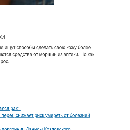
ки
ие ищут способы сделать свою кожу более
ются средства от морщин из аптеки. Но как
рос.
лся рак".
 перец снижает риск умереть от болезней
б поклонниц Данилы Козловского.