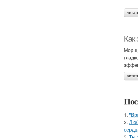
читат
Как
Морщи
гладк
эффек
читат
Пос
1.
"Вр
2.
Люб
сердц
3.
Ты 