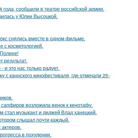
 года, сообщили в театре российской армии.
училась у Юлии Высоцкой.
окс снялись вместе в одном фильме.
е с косметологией.
 Полине!
 результат.
 и это нас только радует.
у с каннского кинофестиваля, где отмечали 25-
ников.
з сапфиров возложила венок к кенотафу.
 стал музыкант и диджей Влад ханецкий.
котором слышал почти каждый.
 актеров.
рогресса в похудении.