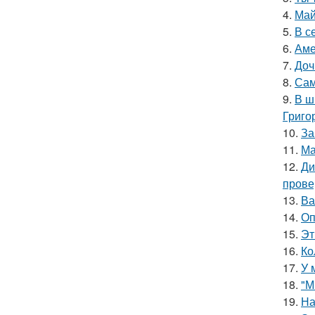
4.
Май
5.
В с
6.
Аме
7.
Доч
8.
Сам
9.
В ш
Григо
10.
За
11.
Ма
12.
Ди
прове
13.
Ва
14.
Оп
15.
Эт
16.
Ко
17.
У 
18.
"М
19.
На