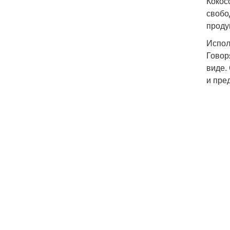
Кокос
свобо
проду
Испол
Говор
виде.
и пре