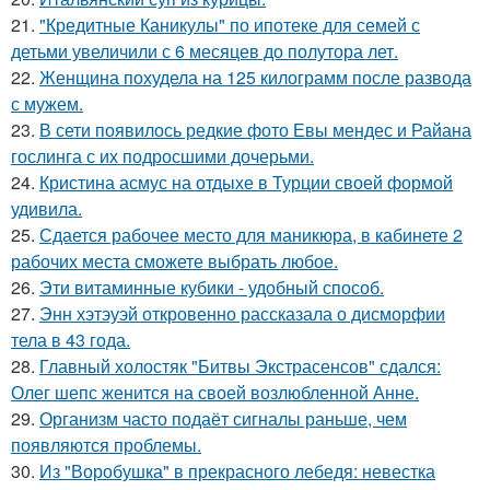
21.
"Кредитные Каникулы" по ипотеке для семей с
детьми увеличили с 6 месяцев до полутора лет.
22.
Женщина похудела на 125 килограмм после развода
с мужем.
23.
В сети появилось редкие фото Евы мендес и Райана
гослинга с их подросшими дочерьми.
24.
Кристина асмус на отдыхе в Турции своей формой
удивила.
25.
Сдается рабочее место для маникюра, в кабинете 2
рабочих места сможете выбрать любое.
26.
Эти витаминные кубики - удобный способ.
27.
Энн хэтэуэй откровенно рассказала о дисморфии
тела в 43 года.
28.
Главный холостяк "Битвы Экстрасенсов" сдался:
Олег шепс женится на своей возлюбленной Анне.
29.
Организм часто подаёт сигналы раньше, чем
появляются проблемы.
30.
Из "Воробушка" в прекрасного лебедя: невестка