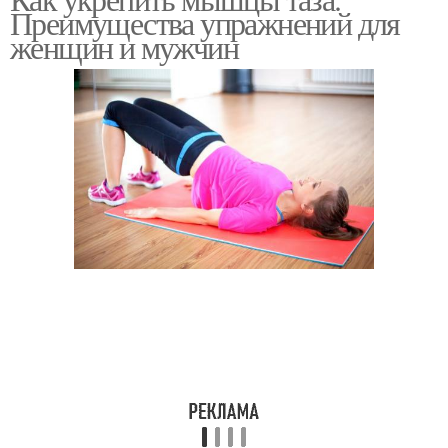
Преимущества упражнений для
аденоме
женщин и мужчин