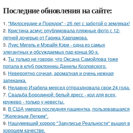
Последние обновления на сайте:
1.
"Милосердие и Порядок" - 25 лет с заботой о земляках!
2.
Кристина асмус опубликовала пляжные фото с 12-
летней дочерью от Гарика Харламова.
3.
Луис Мигель и Мэрайя Кэри - одна из самых
элегантных и обсуждаемых пар конца 90-х.
4.
Ты только не говори, что Оксана Самойлова тоже
попала в клуб поклонниц Данилы Козловского.
5.
Невероятно сочная, ароматная и очень нежная
запеканка.
6.
Недавно Изабела мерсед отпраздновала свои 24 года.
7.
Свадьба Бородиной: белый дресс - код для всех,
кружево - только у невесты.
8.
В США умерла последняя пациентка, пользовавшаяся
"Железным Легким".
9.
Нашумевший хоррор "Закулисье Реальности" вышел в
хорошем качестве.