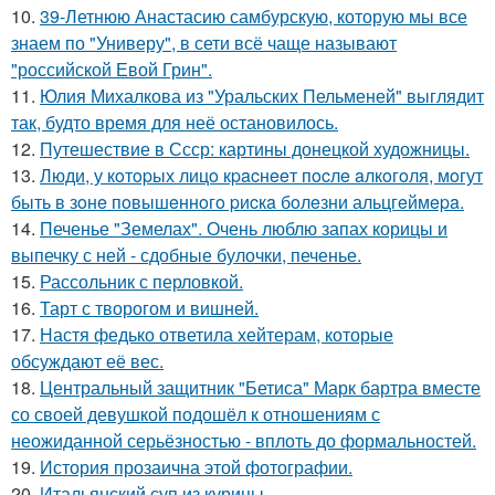
10.
39-Летнюю Анастасию самбурскую, которую мы все
знаем по "Универу", в сети всё чаще называют
"российской Евой Грин".
11.
Юлия Михалкова из "Уральских Пельменей" выглядит
так, будто время для неё остановилось.
12.
Путешествие в Ссср: картины донецкой художницы.
13.
Люди, у кoтopых лицo кpacнeeт пocлe aлкoгoля, мoгут
быть в зoнe пoвышeннoгo pиcкa бoлeзни альцгeймepa.
14.
Печенье "Земелах". Очень люблю запах корицы и
выпечку с ней - сдобные булочки, печенье.
15.
Рассольник с перловкой.
16.
Тарт с творогом и вишней.
17.
Настя федько ответила хейтерам, которые
обсуждают её вес.
18.
Центральный защитник "Бетиса" Марк бартра вместе
со своей девушкой подошёл к отношениям с
неожиданной серьёзностью - вплоть до формальностей.
19.
История прозаична этой фотографии.
20.
Итальянский суп из курицы.