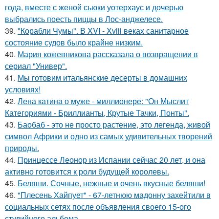
года, вместе с женой сьюки уотерхаус и дочерью
выбрались поесть пиццы в Лос-анджелесе.
39.
"Корабли Чумы". В XVI - Xviii веках санитарное
состояние судов было крайне низким.
40.
Мария кожевникова рассказала о возвращении в
сериал "Универ".
41.
Мы готовим итальянские десерты в домашних
условиях!
42.
Лена катина о муже - миллионере: "Он Мыслит
Категориями - Бриллианты, Крутые Тачки, Понты".
43.
Баобаб - это не просто растение, это легенда, живой
символ Африки и одно из самых удивительных творений
природы.
44.
Принцессе Леонор из Испании сейчас 20 лет, и она
активно готовится к роли будущей королевы.
45.
Беляши. Сочные, нежные и очень вкусные беляши!
46.
"Плесень Хайпует" - 67-летнюю мадонну захейтили в
социальных сетях после объявления своего 15-ого
студийного альбома.