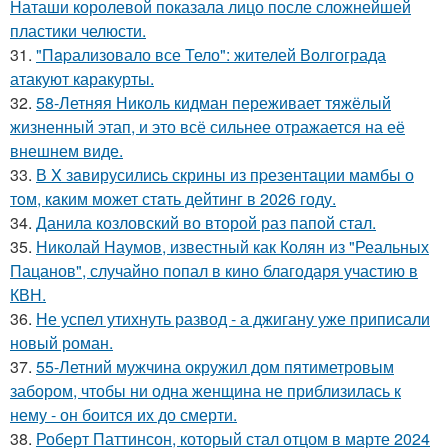
Наташи королевой показала лицо после сложнейшей
пластики челюсти.
31.
"Пapализовало все Тело": жителей Волгограда
атакуют каракурты.
32.
58-Летняя Николь кидман переживает тяжёлый
жизненный этап, и это всё сильнее отражается на её
внешнем виде.
33.
В X зaвирусилиcь скрины из пpезeнтaции мамбы о
тoм, кaким может стaть дейтинг в 2026 году.
34.
Данила козловский во второй раз папой стал.
35.
Николай Наумов, известный как Колян из "Реальных
Пацанов", случайно попал в кино благодаря участию в
КВН.
36.
Не успел утихнуть развод - а джигану уже приписали
новый роман.
37.
55-Летний мужчина окружил дом пятиметровым
забором, чтобы ни одна женщина не приблизилась к
нему - он боится их до смерти.
38.
Роберт Паттинсон, который стал отцом в марте 2024