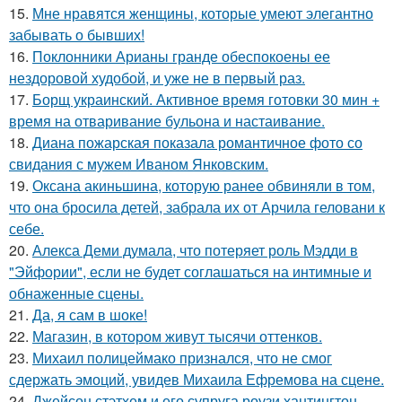
15.
Мне нравятся женщины, которые умеют элегантно
забывать о бывших!
16.
Поклонники Арианы гранде обеспокоены ее
нездоровой худобой, и уже не в первый раз.
17.
Борщ украинский. Активное время готовки 30 мин +
время на отваривание бульона и настаивание.
18.
Диана пожарская показала романтичное фото со
свидания с мужем Иваном Янковским.
19.
Оксана акиньшина, которую ранее обвиняли в том,
что она бросила детей, забрала их от Арчила геловани к
себе.
20.
Алекса Деми думала, что потеряет роль Мэдди в
"Эйфории", если не будет соглашаться на интимные и
обнаженные сцены.
21.
Да, я сам в шоке!
22.
Магазин, в котором живут тысячи оттенков.
23.
Михаил полицеймако признался, что не смог
сдержать эмоций, увидев Михаила Ефремова на сцене.
24.
Джейсон стэтхем и его супруга роузи хантингтон -