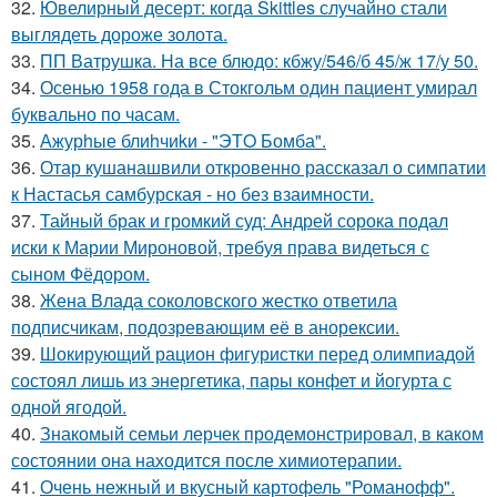
32.
Ювелирный десерт: когда Skittles случайно стали
выглядеть дороже золота.
33.
ПП Ватрушка. На все блюдо: кбжу/546/б 45/ж 17/у 50.
34.
Осенью 1958 года в Стокгольм один пациент умирал
буквально по часам.
35.
Ажурhые блиhчиkи - "ЭТO Бомба".
36.
Отар кушанашвили откровенно рассказал о симпатии
к Настасья самбурская - но без взаимности.
37.
Тайный брак и громкий суд: Андрей сорока подал
иски к Марии Мироновой, требуя права видеться с
сыном Фёдором.
38.
Жена Влада соколовского жестко ответила
подписчикам, подозревающим её в анорексии.
39.
Шокирующий рацион фигуристки перед олимпиадой
состоял лишь из энергетика, пары конфет и йогурта с
одной ягодой.
40.
Знакомый семьи лерчек продемонстрировал, в каком
состоянии она находится после химиотерапии.
41.
Очень нежный и вкусный картофель "Романофф".