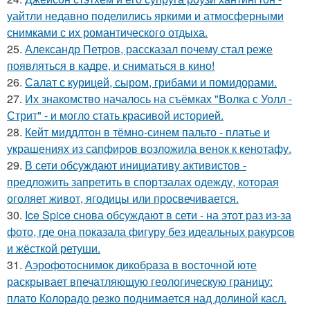
уайтли недавно поделились яркими и атмосферными
снимками с их романтического отдыха.
25.
Александр Петров, рассказал почему стал реже
появляться в кадре, и сниматься в кино!
26.
Салат с курицей, сыром, грибами и помидорами.
27.
Их знакомство началось на съёмках "Волка с Уолл -
Стрит" - и могло стать красивой историей.
28.
Кейт миддлтон в тёмно-синем пальто - платье и
украшениях из сапфиров возложила венок к кенотафу.
29.
В сети обсуждают инициативу активистов -
предложить запретить в спортзалах одежду, которая
оголяет живот, ягодицы или просвечивается.
30.
Ice Spice снова обсуждают в сети - на этот раз из-за
фото, где она показала фигуру без идеальных ракурсов
и жёсткой ретуши.
31.
Аэрофотоснимок дикобpaза в восточной юте
раскрывает впечатляющую геологическую границу:
плато Колорадо резко поднимается над долиной касл.