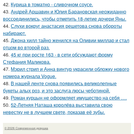
42.
Курица в томатно - сливочном соусе.
43.
Андрей Аршавин и Юлия Барановская неожиданно
воссоединились, чтобы отметить 18-летие дочери Яны.
44.
Слухи вокруг анастасия решетова снова обороты
набирают.
45.
Джона хилл тайно женился на Оливии миллар и стал
отцом во второй раз.
46.
45 кг при росте 163 - в сети обсуждают форму
Стефания Маликова.
47.
Мэрил стрип и Анна винтур украсили обложку нового
номера журнала Vogue.
48.
В нашей ленте снова появились великолепные
букеты алых роз, и это заслуга люсы чеботиной.
49.
Роман курцын не оформляет имущество на себя ….
50.
52-Летняя Наташа королёва выставила свою
невестку не в лучшем свете, показав её зубы.
© 2026 Современная девушка