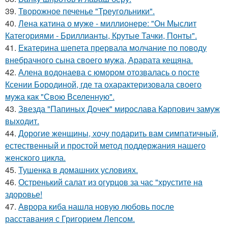
39.
Творожное печенье "Треугольники".
40.
Лена катина о муже - миллионере: "Он Мыслит
Категориями - Бриллианты, Крутые Тачки, Понты".
41.
Екатерина шепета прервала молчание по поводу
внебрачного сына своего мужа, Арарата кещяна.
42.
Алена водонаева с юмором отозвалась о посте
Ксении Бородиной, где та охарактеризовала своего
мужа как "Свою Вселенную".
43.
Звезда "Папиных Дочек" мирослава Карпович замуж
выходит.
44.
Дорогие женщины, хочу подарить вам симпатичный,
естественный и простой метод поддержания нашего
женского цикла.
45.
Тушенка в домашних условиях.
46.
Остренький салат из огурцов за час "хрустите нa
здоровье!
47.
Аврора киба нашла новую любовь после
расставания с Григорием Лепсом.