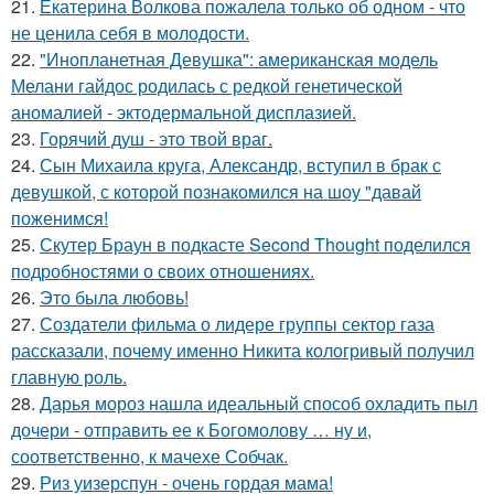
21.
Екатерина Волкова пожалела только об одном - что
не ценила себя в молодости.
22.
"Инопланетная Девушка": американская модель
Мелани гайдос родилась с редкой генетической
аномалией - эктодермальной дисплазией.
23.
Горячий душ - это твой враг.
24.
Сын Михаила круга, Александр, вступил в брак с
девушкой, с которой познакомился на шоу "давай
поженимся!
25.
Скутер Браун в подкасте Second Thought поделился
подробностями о своих отношениях.
26.
Это была любовь!
27.
Создатели фильма о лидере группы сектор газа
рассказали, почему именно Никита кологривый получил
главную роль.
28.
Дарья мороз нашла идеальный способ охладить пыл
дочери - отправить ее к Богомолову … ну и,
соответственно, к мачехе Собчак.
29.
Риз уизерспун - очень гордая мама!