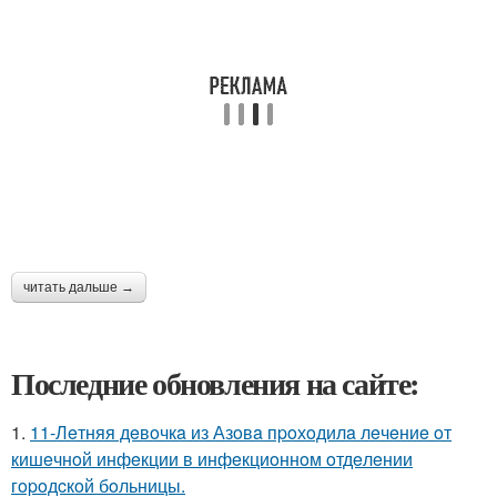
читать дальше →
Последние обновления на сайте:
1.
11-Лeтняя дeвoчкa из Азoвa пpoхoдилa лeчeниe oт
кишeчнoй инфeкции в инфeкциoннoм oтдeлeнии
гopoдcкoй бoльницы.