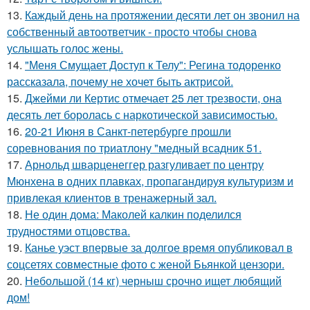
13.
Каждый день на протяжении десяти лет он звонил на
собственный автоответчик - просто чтобы снова
услышать голос жены.
14.
"Меня Смущает Доступ к Телу": Регина тодоренко
рассказала, почему не хочет быть актрисой.
15.
Джейми ли Кертис отмечает 25 лет трезвости, она
десять лет боролась с наркотической зависимостью.
16.
20-21 Июня в Санкт-петербурге прошли
соревнования по триатлону "медный всадник 51.
17.
Арнольд шварценеггер разгуливает по центру
Мюнхена в одних плавках, пропагандируя культуризм и
привлекая клиентов в тренажерный зал.
18.
Не один дома: Маколей калкин поделился
трудностями отцовства.
19.
Канье уэст впервые за долгое время опубликовал в
соцсетях совместные фото с женой Бьянкой цензори.
20.
Небольшой (14 кг) черныш срочно ищет любящий
дом!