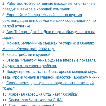
2.
Работаю, люблю активные выходные, спонтанные
поездки и вечера в хорошей компании.
3.
Европейский вещательный союз выпустил
рекомендации для съёмки женских соревнований по
лёгкой атлетике.
4.
Аня Тейлор - Джой и Дрю старки объединяются на
экране!
5.
Моника беллуччи на съёмках "Астерикс и Обеликс:
Миссия Клеопатра", 2002 год.
6.
Киш с грибами и курицей.
7.
Звезда "Ранеток" Анна руднева впервые показала
будущего отца своего ребёнка.
8.
Вокруг промо - арта гта 6 разгорелся мощный слух,
ведь игроки узнали в главной красотке Габриэлу Чикин.
9.
Оказывается, дельфины иногда ловят настоящий
"Кайф".
10.
Жареная картошка Отдыхает "Хозяйка".
11.
Белки - зомби атаковали США.
12.
Тарт с творогом и вишней.