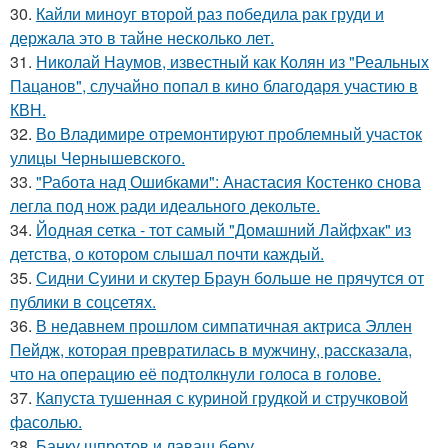
30.
Кайли миноуг второй раз победила рак груди и
держала это в тайне несколько лет.
31.
Николай Наумов, известный как Колян из "Реальных
Пацанов", случайно попал в кино благодаря участию в
КВН.
32.
Во Владимире отремонтируют проблемный участок
улицы Чернышевского.
33.
"Работа над Ошибками": Анастасия Костенко снова
легла под нож ради идеального декольте.
34.
Йодная сетка - тот самый "Домашний Лайфхак" из
детства, о котором слышал почти каждый.
35.
Сидни Суини и скутер Браун больше не прячутся от
публики в соцсетях.
36.
В недавнем прошлом симпатичная актриса Эллен
Пейдж, которая превратилась в мужчину, рассказала,
что на операцию её подтолкнули голоса в голове.
37.
Капуста тушенная с куриной грудкой и стручковой
фасолью.
38.
Банку шпротов и лаваш беру.