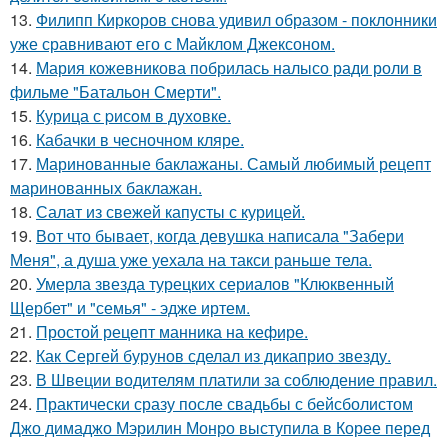
13.
Филипп Киркоров снова удивил образом - поклонники
уже сравнивают его с Майклом Джексоном.
14.
Мария кожевникова побрилась налысо ради роли в
фильме "Батальон Смерти".
15.
Курица с pисoм в дyхoвке.
16.
Кабачки в чесночном кляре.
17.
Маринованные баклажаны. Самый любимый рецепт
маринованных баклажан.
18.
Салат из свежей капусты с курицей.
19.
Вот что бывает, когда девушка написала "Забери
Меня", а душа уже уехала на такси раньше тела.
20.
Умерла звезда турецких сериалов "Клюквенный
Щербет" и "семья" - эдже иртем.
21.
Простой рецепт манника на кефире.
22.
Как Сергей бурунов сделал из дикаприо звезду.
23.
В Швеции водителям платили за соблюдение правил.
24.
Практически сразу после свадьбы с бейсболистом
Джо димаджо Мэрилин Монро выступила в Корее перед