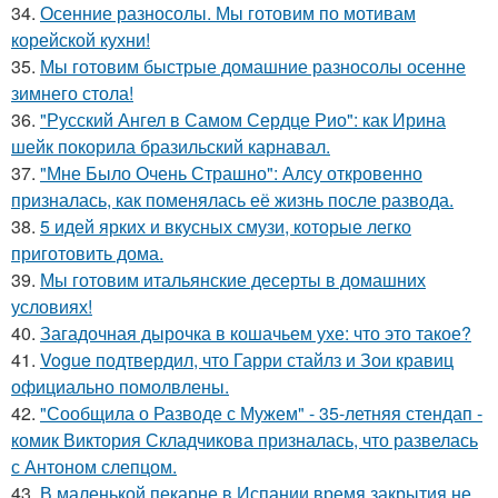
34.
Осенние разносолы. Мы готовим по мотивам
корейской кухни!
35.
Мы готовим быстрые домашние разносолы осенне
зимнего стола!
36.
"Русский Ангел в Самом Сердце Рио": как Ирина
шейк покорила бразильский карнавал.
37.
"Мне Было Очень Страшно": Алсу откровенно
призналась, как поменялась её жизнь после развода.
38.
5 идей ярких и вкусных смузи, которые легко
приготовить дома.
39.
Мы готовим итальянские десерты в домашних
условиях!
40.
Загадочная дырочка в кошачьем ухе: что это такое?
41.
Vogue подтвердил, что Гарри стайлз и Зои кравиц
официально помолвлены.
42.
"Сообщила о Разводе с Мужем" - 35-летняя стендап -
комик Виктория Складчикова призналась, что развелась
с Антоном слепцом.
43.
В маленькой пекарне в Испании время закрытия не