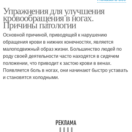
Упражнения для улучшения
Упражнения из лежачей
Упражнения для
кровообращения в ногах.
позиции
кровеносных сосудов
Причины патологии
Основной причиной, приводящей к нарушению
обращения крови в нижних конечностях, является
Упражнения для мужчин
Кровообращение в тазу
малоподвижный образ жизни. Большинство людей по
роду своей деятельности часто находятся в сидячем
положении, что приводит к застою крови в венах.
Появляется боль в ногах, они начинают быстро уставать
Упражнения для
Базовые упражнения
и становятся холодными.
потенции
Кровообращения в
малом