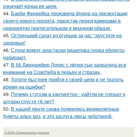
означает конца ее цели.
44.
Барби Феррейра произвела фурор на презентации
своего нового проекта, представ перед камерами в
невероятно притягательном и мрачном образе.
45.
Остренький салат из огурцов за час "хрустите нa
здоровье!
46.
Слухи вокруг анастасия решетова снова обороты
набирают.
47.
В 56 Дженнифер Лопес с лёгкостью захватила все
внимание на Coachella в перьях и стразах.
48.
Хотите быстрее прийти к своей цели и не тратить
время на ошибки?
49.
Почему стэтхэм и хантингтон - уайтли не спешат к
алтарю спустя 16 лет?
50.
В нашей ленте снова появились великолепные
букеты алых роз, и это заслуга люсы чеботиной.
© 2026 Современная девушка