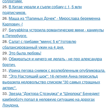
солдатами.
25.
В Китае украли и съели собаку с 1, 5 млн
подписчиков.
26.
Маша из "Папиных Дочек" - Мирослава беременна
Карпович -!
27.
Seryabkina устроила романтические мини - каникулы
в Петербурге.
28.
Салат с грибами "минус 5 кг"/готовлю
сбалансированный ужин на 4 дня.
29.
Это была любовь!
30.
Обжираться и ничего не делать - не про александра
бортич.
31.
Ирина пегова снимок с возлюбленным опубликовала.
32.
"Это Настоящий шок": 16-летняя Анна пересильд
выразила недовольство списком "30 самых страшных
актрис".
33.
Звезда "Доктора Стрэнджа" и "Шерлока" Бенедикт
камбербэтч попал в неловкую ситуацию на дорогах
Лондона.