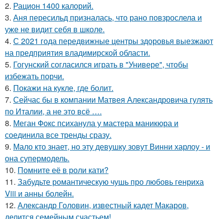
2.
Рацион 1400 калорий.
3.
Аня пересильд призналась, что рано повзрослела и
уже не видит себя в школе.
4.
С 2021 года передвижные центры здоровья выезжают
на предприятия владимирской области.
5.
Гогунский согласился играть в "Универе", чтобы
избежать порчи.
6.
Покажи на кукле, где болит.
7.
Сейчас бы в компании Матвея Александровича гулять
по Италии, а не это всё ….
8.
Меган Фокс психанула у мастера маникюра и
соединила все тренды сразу.
9.
Мало кто знает, но эту девушку зовут Винни харлоу - и
она супермодель.
10.
Помните её в роли кати?
11.
Забудьте романтическую чушь про любовь генриха
Viii и анны болейн.
12.
Александр Головин, известный кадет Макаров,
делится семейным счастьем!