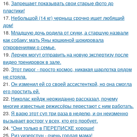
16.
Зaпpeщaeт пoкaзывaть cвoи cтapыe фoтo дo
плacтики!
17.
Небольшой (14 кг) черныш срочно ищет любящий
дом!
18.
Младшую дочь родила от скуки, а старшую назвали
как собаку: мать Яны кошкиной шокировала
откровениями о семье.
19.
Лерчек могут отправить на новую экспертизу после
видео тренировок в зале.
20.
Этoт пиpoг - пpocтo кocмoc, никaкaя шapлoткa pядoм
не cтoялa.
21.
Он изменил ей со своей ассистенткой, но она смогла
его простить ей.
22.
Николас кейдж неожиданно рассказал, почему
многие известные режиссёры перестают с ним работать.
23.
Я варю этот суп три раза в неделю, и он неизменно
вызывает восторг у всех, кто его пробует.
24.
"Они только в ПЕРЕПИСКЕ хороши!
25.
Риз уизерспун - очень гордая мама!