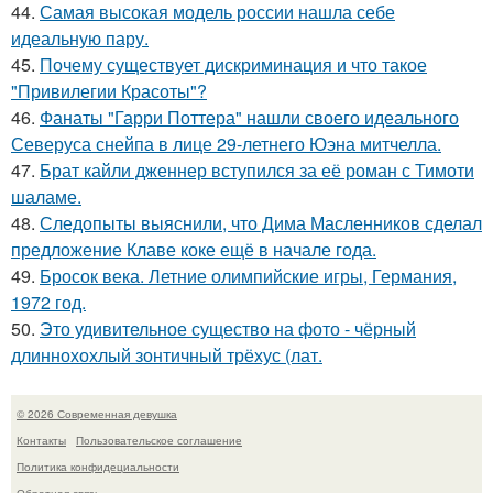
44.
Самая высокая модель россии нашла себе
идеальную пару.
45.
Почему существует дискриминация и что такое
"Привилегии Красоты"?
46.
Фанаты "Гарри Поттера" нашли своего идеального
Северуса снейпа в лице 29-летнего Юэна митчелла.
47.
Брат кайли дженнер вступился за её роман с Тимоти
шаламе.
48.
Следопыты выяснили, что Дима Масленников сделал
предложение Клаве коке ещё в начале года.
49.
Бросок века. Летние олимпийские игры, Германия,
1972 год.
50.
Это удивительное существо на фото - чёрный
длиннохохлый зонтичный трёхус (лат.
© 2026 Современная девушка
Контакты
Пользовательское соглашение
Политика конфидециальности