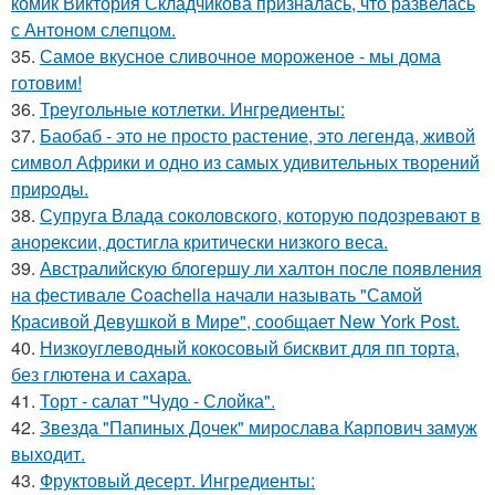
комик Виктория Складчикова призналась, что развелась
с Антоном слепцом.
35.
Самое вкусное сливочное мороженое - мы дома
готовим!
36.
Треугольные котлетки. Ингредиенты:
37.
Баобаб - это не просто растение, это легенда, живой
символ Африки и одно из самых удивительных творений
природы.
38.
Супруга Влада соколовского, которую подозревают в
анорексии, достигла критически низкого веса.
39.
Австралийскую блогершу ли халтон после появления
на фестивале Coachella начали называть "Самой
Красивой Девушкой в Мире", сообщает New York Post.
40.
Низкоуглеводный кокосовый бисквит для пп торта,
без глютена и сахара.
41.
Торт - салат "Чудо - Слойка".
42.
Звезда "Папиных Дочек" мирослава Карпович замуж
выходит.
43.
Фруктовый десерт. Ингредиенты: