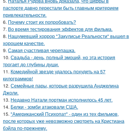
5.
Наталья Рудова вновь доказала, что цифры в
паспорте давно перестали быть главным критерием
привлекательности.
6.
Почему стоит их попробовать?
7.
Во время тестирования эффектов для фильма.
8.
Нашумевший хоррор "Закулисье Реальности" вышел в
хорошем качестве.
9.
Самая счастливая черепашка.
10.
Свадьба - день, полный эмоций, но эта история
трогает до глубины души.
11.
Комедийной звезде удалось похудеть на 57
килограммов!
12.
Семейные пары, которые разрушила Анджелина
Джоли.
13.
Недавно Натали портман исполнилось 45 лет.
14.
Белки - зомби атаковали США.
15.
"Американский Психопат" - один из тех фильмов,
после которых уже невозможно смотреть на Кристиана
бэйла по-прежнему.