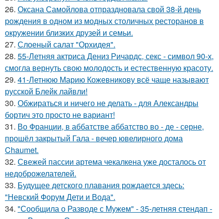
26.
Оксана Самойлова отпраздновала свой 38-й день
рождения в одном из модных столичных ресторанов в
окружении близких друзей и семьи.
27.
Слоеный салат "Орхидея".
28.
55-Летняя актриса Дениз Ричардс, секс - символ 90-х,
смогла вернуть свою молодость и естественную красоту.
29.
41-Летнюю Марию Кожевникову всё чаще называют
русской Блейк лайвли!
30.
Обжираться и ничего не делать - для Александры
бортич это просто не вариант!
31.
Во Франции, в аббатстве аббатство во - де - серне,
прошёл закрытый Гала - вечер ювелирного дома
Chaumet.
32.
Свежей пассии артема чекалкена уже досталось от
недоброжелателей.
33.
Будущее детского плавания рождается здесь:
"Невский Форум Дети и Вода".
34.
"Сообщила о Разводе с Мужем" - 35-летняя стендап -