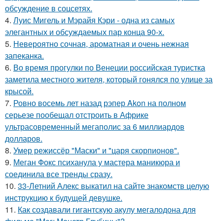
обсуждение в соцсетях.
4.
Луис Мигель и Мэрайя Кэри - одна из самых
элегантных и обсуждаемых пар конца 90-х.
5.
Невероятно сочная, ароматная и очень нежная
запеканка.
6.
Во время прогулки по Венеции российская туристка
заметила местного жителя, который гонялся по улице за
крысой.
7.
Ровно восемь лет назад рэпер Akon на полном
серьезе пообещал отстроить в Африке
ультрасовременный мегаполис за 6 миллиардов
долларов.
8.
Умер режиссёр "Маски" и "царя скорпионов".
9.
Меган Фокс психанула у мастера маникюра и
соединила все тренды сразу.
10.
33-Летний Алекс выкатил на сайте знакомств целую
инструкцию к будущей девушке.
11.
Как создавали гигантскую акулу мегалодона для