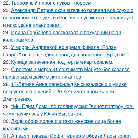
22.
Творожный пирог с луком - пореем.
23.
Александр Петров окончательно развеял все слухи о
возможном отъезде - из России он уезжать не планирует
и никогда не планировал.
24.
Ирина Горбачёва рассказала о похудении на 13
килограммов.
25.
У мирры Андреевой во время финала "Ролан
Гаррос" был ещё один повод для волнения - Брэд питт.
26.
Курица запеченная под тертым картофелем.
27.
С ростом 2 метра 31 сантиметр Мануте бол казался
пришельцем даже в лиге гигантов.
28.
17-Летняя Анна пересильд высказалась о шумихе
вокруг ее отношений с 20-летним певцом Ваней
Дмитриенко.
29.
"Мы Едим Дома" по-голливудски: Гвинет пэлтроу кое-
чему научилась у Юлии Высоцкой.
30.
Люди обоих полов считают женские лица более
красивыми.
31.
Amazon показал Софи Тернер в образе Лары крофт