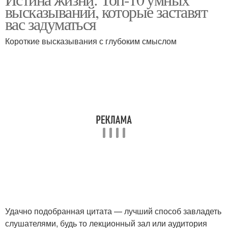
Мудрые цитаты
Цитаты про жизнь
высказываний, которые заставят
вас задуматься
Короткие высказывания с глубоким смыслом
Удачно подобранная цитата — лучший способ завладеть
слушателями, будь то лекционный зал или аудитория