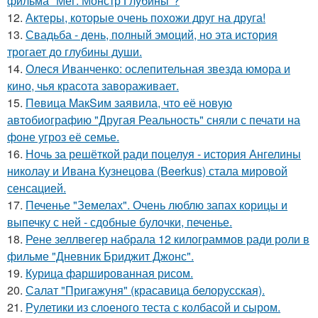
фильма "Мег: Монстр Глубины"?
12.
Актеры, которые очень похожи друг на друга!
13.
Свадьба - день, полный эмоций, но эта история
трогает до глубины души.
14.
Олеся Иванченко: ослепительная звезда юмора и
кино, чья красота завораживает.
15.
Пeвица MакSим заявила, что её новую
автобиографию "Другая Реальность" сняли с печати на
фоне угроз её семье.
16.
Ночь за решёткой ради поцелуя - история Ангелины
николау и Ивана Кузнецова (Beerkus) стала мировой
сенсацией.
17.
Печенье "Земелах". Очень люблю запах корицы и
выпечку с ней - сдобные булочки, печенье.
18.
Рене зеллвегер набрала 12 килограммов ради роли в
фильме "Дневник Бриджит Джонс".
19.
Курица фаршированная рисом.
20.
Салат "Пригажуня" (красавица белорусская).
21.
Рулетики из слоеного теста с колбасой и сыром.