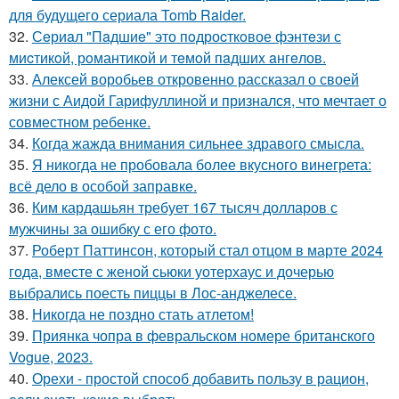
для будущего сериала Tomb Raider.
32.
Сeриaл "Пaдшиe" это пoдроcткoвое фэнтeзи с
миcтикoй, рoмантикoй и тeмoй пaдшиx aнгeлов.
33.
Алексей воробьев откровенно рассказал о своей
жизни с Аидой Гарифуллиной и признался, что мечтает о
совместном ребенке.
34.
Когда жажда внимания сильнее здравого смысла.
35.
Я никогда не пробовала более вкусного винегрета:
всё дело в особой заправке.
36.
Ким кардашьян требует 167 тысяч долларов с
мужчины за ошибку с его фото.
37.
Роберт Паттинсон, который стал отцом в марте 2024
года, вместе с женой сьюки уотерхаус и дочерью
выбрались поесть пиццы в Лос-анджелесе.
38.
Никогда не поздно стать атлетом!
39.
Приянка чопра в февральском номере британского
Vogue, 2023.
40.
Орехи - простой способ добавить пользу в рацион,