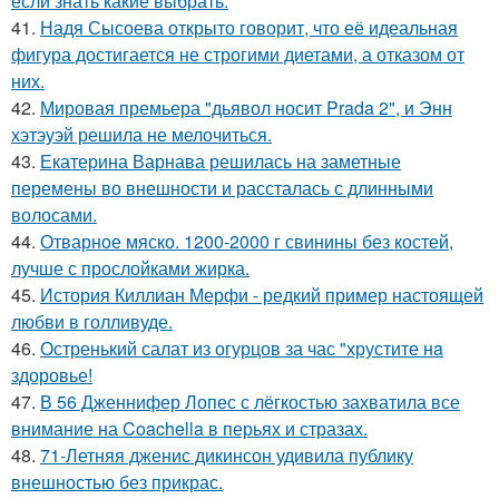
если знать какие выбрать.
41.
Надя Сысоева открыто говорит, что её идеальная
фигура достигается не строгими диетами, а отказом от
них.
42.
Мировая премьера "дьявол носит Prada 2", и Энн
хэтэуэй решила не мелочиться.
43.
Екатерина Варнава решилась на заметные
перемены во внешности и рассталась с длинными
волосами.
44.
Отварное мяско. 1200-2000 г свинины без костей,
лучше с прослойками жирка.
45.
История Киллиан Мерфи - редкий пример настоящей
любви в голливуде.
46.
Остренький салат из огурцов за час "хрустите нa
здоровье!
47.
В 56 Дженнифер Лопес с лёгкостью захватила все
внимание на Coachella в перьях и стразах.
48.
71-Летняя дженис дикинсон удивила публику
внешностью без прикрас.