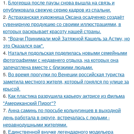
1.
Блогерша после паузы снова вышла на связь и
опубликовала свежую серию кадров из спальни.
2.
Астраханская художница Оксана осадченко создаёт
сувенирную продукцию со своими иллюстрациями, в
которых раскрывает красоту нашей страны.
3.
"Врачи Принимали мой Затяжной Кашель за Астму, но
это Оказался рак".
4.
Наталья подольская поделилась новыми семейными
фотографиями с недавнего отдыха, на которых она
запечатлена вместе с близкими людьми.
5.
Во время прогулки по Венеции российская туристка
заметила местного жителя, который гонялся по улице за
крысой.
6.
Как пластика разрушила карьеру актрисе из фильма
"Американский Пирог"?
7.
Анна саминь по просьбе кольчугинцев в выходной
день работала в округе, встречалась с людьми -
неравнодушными жителями.
8.
Единственной внучке легендарного модельера