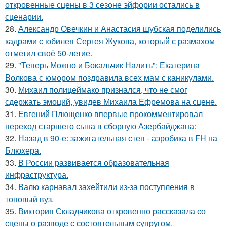
откровенные сцены в 3 сезоне эйфории остались в
сценарии.
28.
Александр Овечкин и Анастасия шубская поделились
кадрами с юбилея Сергея Жукова, который с размахом
отметил своё 50-летие.
29.
"Теперь Можно и Бокальчик Налить": Екатерина
Волкова с юмором поздравила всех мам с каникулами.
30.
Михаил полицеймако признался, что не смог
сдержать эмоций, увидев Михаила Ефремова на сцене.
31.
Евгений Плющенко впервые прокомментировал
переход старшего сына в сборную Азербайджана:
32.
Назад в 90-е: зажигательная степ - аэробика в FH на
Блюхера.
33.
В России развивается образовательная
инфраструктура.
34.
Валю карнавал захейтили из-за поступления в
топовый вуз.
35.
Виктория Складчикова откровенно рассказала со
сцены о разводе с состоятельным супругом.