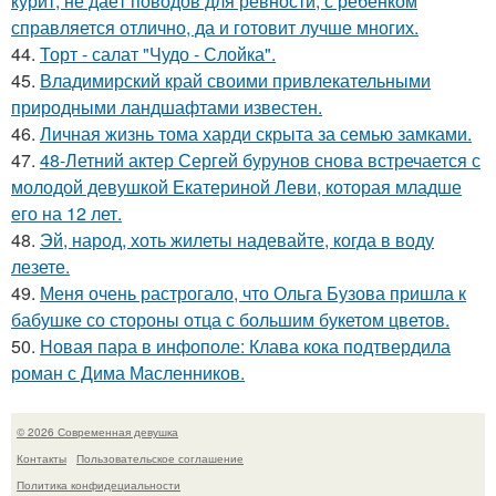
курит, не даёт поводов для ревности, с ребёнком
справляется отлично, да и готовит лучше многих.
44.
Торт - салат "Чудо - Слойка".
45.
Владимирский край своими привлекательными
природными ландшафтами известен.
46.
Личная жизнь тома харди скрыта за семью замками.
47.
48-Летний актер Сергей бурунов снова встречается с
молодой девушкой Екатериной Леви, которая младше
его на 12 лет.
48.
Эй, народ, хоть жилеты надевайте, когда в воду
лезете.
49.
Меня очень растрогало, что Ольга Бузова пришла к
бабушке со стороны отца с большим букетом цветов.
50.
Новая пара в инфополе: Клава кока подтвердила
роман с Дима Масленников.
© 2026 Современная девушка
Контакты
Пользовательское соглашение
Политика конфидециальности