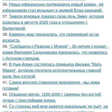
36.
Нюша официально подтвердила новый роман - её
избранником стал музыкант и диджей Влад ханецкий.
37.
Тимати впервые показал свою дочь Эмму, которая
родилась в августе 2025 года в отношениях с
Валентиной.
38.
Кэмерон диас призналась, что переживает из-за
возраста.
39.
"Сообщила о Разводе с Мужем" - 35-летняя стендап -
комик Виктория Складчикова призналась, что развелась
с Антоном слепцом.
40.
В Нью-йорке состоялась премьера фильма "Мать
Мария", которую посетила исполнительница главной
роли Энн хэтэуэй.
41.
Самое вкусное сливочное мороженое - мы дома
готовим!
42.
Отварное мяско. 1200-2000 г свинины без костей,
лучше с прослойками жирка.
43.
Со стороны мой муж кажется идеальным: не пьёт, не