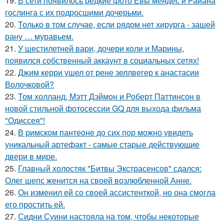
19.
В сети появилось редкие фото Евы мендес и Райана
гослинга с их подросшими дочерьми.
20.
Только в том случае, если рядом нет хирурга - зашей
рану … муравьем.
21.
У шестилетней вари, дочери коли и Марины,
появился собственный аккаунт в социальных сетях!
22.
Джим керри ушел от рене зеллвегер к анастасии
Волочковой?
23.
Том холланд, Мэтт Дэймон и Роберт Паттинсон в
новой стильной фотосессии GQ для выхода фильма
"Одиссея"!
24.
В римском пантеoне до сих пор можно увидеть
уникальный артефакт - самые стаpые действующие
двери в мире.
25.
Главный холостяк "Битвы Экстрасенсов" сдался:
Олег шепс женится на своей возлюбленной Анне.
26.
Он изменил ей со своей ассистенткой, но она смогла
его простить ей.
27.
Сидни Суини настояла на том, чтобы некоторые