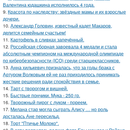
Валентина юдашкина исполнилось 4 года.
9.
Красота по наследству: звёздные мамы и их взрослые
дочери.
10.
Александр Головин, известный кадет Макаров,
делится семейным счастьем!
11.
Картофель в сливках запечённый.
12.
Российская сборная завоевала 4 медали и стала
абсолютным чемпионом на международной олимпиаде
по кибербезопасности (ICO) среди старшеклассников.
13.
Анна хилькевич призналась, что за годы брака с
Артуром Волковым ей не раз приходилось принимать
жесткие решения ради спокойствия в семье.
14.
Тарт с творогом и вишней.
15.
Быстрые пончики. Мука - 250 гр.
16.
Творожный пирог с луком - пореем.
17.
Милана стар могла сыграть Алису … но роль
досталась Ане пересильд.
18.
Торт "Птичье Молоко".