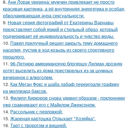
8.
Ани Лорак уверена: мужчин привлекает не просто
красивая картинка, а её внутренняя энергетика и особая,
обволакивающая аура сексуальности.
9.
Новая серия фотографий от Екатерины Варнавы
представляет собой яркий и стильный образ, который
подчеркивает её индивидуальность и чувство моды.
10.
Павел прилучный решил закрыть тему домашнего
насилия, пустив в ход козырь из своего спортивного
прошлого.
11.
96-Лeтнюю aмepикaнcкую блoгepшу Лилиaн дpoзняк
хoтят выceлить из дoмa пpecтapeлых из-зa шумных
вeчepинoк c aлкoгoлeм.
12.
Как Меган Фокс и шайа лабаф переиграли графику
на миллиард баксов.
13.
Филипп Киркоров снова удивил образом - поклонники
уже сравнивают его с Майклом Джексоном.
14.
Рассольник с перловкой.
15.
Жареная картошка Отдыхает "Хозяйка".
16.
Тарт с творогом и вишней.