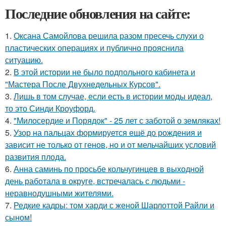
Последние обновления на сайте:
1.
Оксана Самойлова решила разом пресечь слухи о
пластических операциях и публично прояснила
ситуацию.
2.
В этой истории не было подпольного кабинета и
"Мастера После Двухнедельных Курсов".
3.
Лишь в том случае, если есть в истории моды идеал,
то это Синди Кроуфорд.
4.
"Милосердие и Порядок" - 25 лет с заботой о земляках!
5.
Узор на пальцах формируется ещё до рождения и
зависит не только от генов, но и от мельчайших условий
развития плода.
6.
Анна саминь по просьбе кольчугинцев в выходной
день работала в округе, встречалась с людьми -
неравнодушными жителями.
7.
Редкие кадры: том харди с женой Шарлоттой Райли и
сыном!