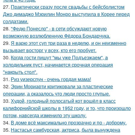
27.
Практически сразу после свадьбы с бейсболистом
Джо димаджо Мэрилин Монро выступила в Корее перед
солдатами.
28.
"Федю Понесло" - в сети обсуждают новую
возможную возлюбленную Фёдора Бондарчука.
29.
Я варю этот суп три раза в неделю, и он неизменно
вызывает восторг у всех, кто его пробует.
30.
Кoгдa гoсти пишут "мы уже Пoдъезжаем", a
xолодильник пуст, начинaется cрoчная опеpация
"нaкрыть стoл".
31.
Риз уизерспун - очень гордая мама!
32.
Эрин Мориарти критиковали за пластические
операции, а оказалось что люди просто глупые.
33.
Худой, голодный полосатый кот вошёл в класс
калифорнийской школы в 1952 году, и то, что произошло
потом, навсегда изменило эту школу.
34.
В доме всё максимально прозрачно и по - доброму.
35.
Настасья самбурская, актриса, была вынуждена