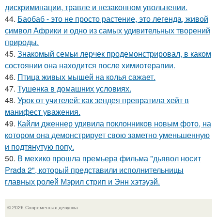
дискриминации, травле и незаконном увольнении.
44.
Баобаб - это не просто растение, это легенда, живой
символ Африки и одно из самых удивительных творений
природы.
45.
Знакомый семьи лерчек продемонстрировал, в каком
состоянии она находится после химиотерапии.
46.
Птица живых мышей на колья сажает.
47.
Тушенка в домашних условиях.
48.
Урок от учителей: как зендея превратила хейт в
манифест уважения.
49.
Кайли дженнер удивила поклонников новым фото, на
котором она демонстрирует свою заметно уменьшенную
и подтянутую попу.
50.
В мехико прошла премьера фильма "дьявол носит
Prada 2", который представили исполнительницы
главных ролей Мэрил стрип и Энн хэтэуэй.
© 2026 Современная девушка