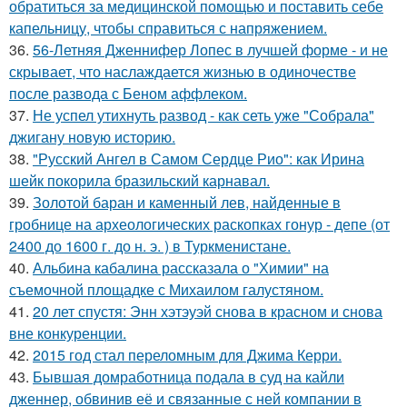
обратиться за медицинской помощью и поставить себе
капельницу, чтобы справиться с напряжением.
36.
56-Летняя Дженнифер Лопес в лучшей форме - и не
скрывает, что наслаждается жизнью в одиночестве
после развода с Беном аффлеком.
37.
Не успел утихнуть развод - как сеть уже "Собрала"
джигану новую историю.
38.
"Русский Ангел в Самом Сердце Рио": как Ирина
шейк покорила бразильский карнавал.
39.
Золотой баран и каменный лев, найденные в
гробнице на археологических раскопках гонур - депе (от
2400 до 1600 г. до н. э. ) в Туркменистане.
40.
Альбина кабалина рассказала о "Химии" на
съемочной площадке с Михаилом галустяном.
41.
20 лет спустя: Энн хэтэуэй снова в красном и снова
вне конкуренции.
42.
2015 год стал переломным для Джима Керри.
43.
Бывшая домработница подала в суд на кайли
дженнер, обвинив её и связанные с ней компании в