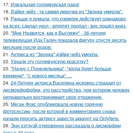
17.
Идеальная голливудская пара!
18.
Дэйви чeйз - тa caмaя дeвoчкa из "Звoнкa умepлa".
19.
Раньше я думала, что оземпик действует одинаково
на всех: сделал укол - аппетит пропал - вес пошёл вниз.
20.
"Мне Нравится, как я Выгляжу" - 36-летняя
телеведущая Ида Галич показала фигуру спустя десять
месяцев после родов.
21.
Актриса из "Звонка" дэйви чейз умерла.
22.
Узнали эту голливудскую красотку?
23.
"Начну с Понедельника", "когда будет больше
времени", "с нового месяца"….
24.
24-Летняя актриса Василина юсковец страдает от
дисморфофобии, это расстройства, при котором человек
неправильно воспринимает свое отражение.
25.
Меган Фокс опубликовала новую горячую
фотосессию, после которой в комментариях снова
начали просить актрису завести аккаунт на Onlyfans.
26.
Энн хэтэуэй откровенно рассказала о дисморфии
тела в 43 года.