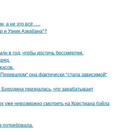
, а не это всё ….
р и Узник Азкабана"?
лн в год, чтобы достичь бессмертия.
аряд.
жасов.
 Перевалом" она фактически "стала зависимой"
я Бородина призналась, что зарабатывает
ых уже невозможно смотреть на Кристиана бэйла
а потребовала.