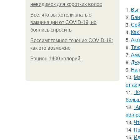
невидимок для коротких волос
1.
Вы 
Все, что вы хотели знать о
2.
Бан
вакцинации от COVID-19, но
3.
Сей
боялись спросить
4.
Как
5.
Акт
Бессимптомное течение COVID-19:
6.
Тяж
как это возможно
7.
Аме
Рацион 1400 калорий.
8.
Джу
9.
На 
10.
Ма
от ак
11.
"К
больш
12.
"А
по-пр
13.
Чт
14.
Пр
15.
Ид