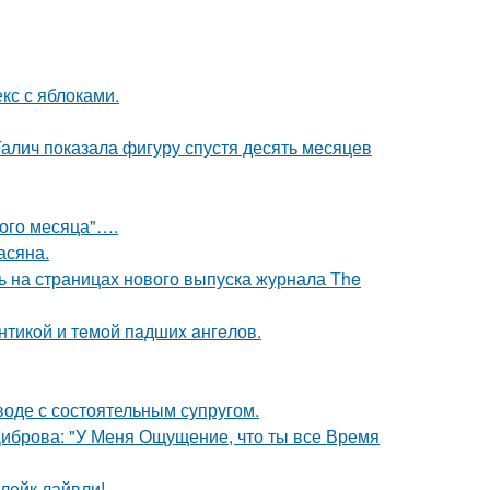
кс с яблоками.
Галич показала фигуру спустя десять месяцев
вого месяца"….
асяна.
ь на страницах нового выпуска журнала The
нтикoй и тeмoй пaдшиx aнгeлов.
воде с состоятельным супругом.
Диброва: "У Меня Ощущение, что ты все Время
лейк лайвли!