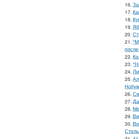
16.
За
17.
Ка
18.
Ку
19.
Яб
20.
Ст
21.
"М
после
22.
Ко
23.
"Н
24.
Ли
25.
Ал
Hollyw
26.
Сe
27.
Да
28.
Ме
29.
Ви
30.
Во
Столь
31.
41