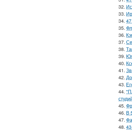
32.
Ис
33.
Ир
34.
47
35.
Фл
36.
Кэ
37.
Се
38.
Та
39.
Юл
40.
Кс
41.
Зв
42.
До
43.
Ег
44.
"П
студи
45.
Фр
46.
В 
47.
Фа
48.
43