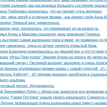
тория падения: как наследница большого состояния оказала
ина Горбачева призналась, что не сможет стать матерью.
 лет, двое детей и отличная форма - как держит себя Анна К
онярд. Нежный вкус удивительно.
мерон диас призналась, что переживает из-за возраста.
мья Аллы и Максима празднует день рождения Галкина.
к выглядит самая маленькая пара в мире, их примерно по 9
ия гаврилина - одна из актрис проекта открытый брак.
ения Бородина пожаловалась на лишний вес и отсутствие п
езда "Игры Престолов" Эмилия Кларк на пороге 40-летия в
машний смузи с Овсянкой выходит экономно и очень полез
ор бероев опубликовал редкие кадры с новой супругой - 21
лесень Хайпует" - 67-летнюю мадонну захейтили в социальн
йного альбома.
уктовый десерт. Ингредиенты:
56 Дженнифер Лопес с лёгкостью захватила все внимание на
наты "Гарри Поттера" нашли своего идеального Северуса с
-Летняя телеведущая Алена водонаева новостями о недавн