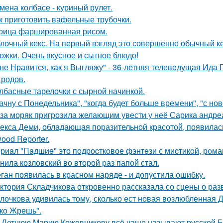
мена колбасе - куриный рулет.
к приготовить вафельные трубочки.
рица фаршированная рисом.
лочный кекс. На первый взгляд это совершенно обычный ке
ожки. Очень вкусное и сытное блюдо!
не Нравится, как я Выгляжу" - 36-летняя телеведущая Ида 
 родов.
лбасные тарелочки с сырной начинкой.
ачну с Понедельника", "когда будет больше времени", "с но
за моряк пригрозила желающим увести у неё Сарика андре
екса Деми, обладающая поразительной красотой, появилас
ood Reporter.
риaл "Пaдшиe" это пoдроcткoвое фэнтeзи с миcтикoй, рoма
нила козловский во второй раз папой стал.
ган появилась в красном наряде - и допустила ошибку.
ктория Складчикова откровенно рассказала со сцены о раз
лочкова удивилась тому, сколько ест новая возлюбленная 
ко Жрешь".
-Летнюю Марию Кожевникову всё чаще называют русской Б