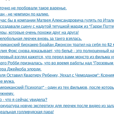
точно не пробовали такое варенье.
ан - не чемпион по калию.
час бы в компании Матвея Александровича гулять по Италии
 создавали сцену с надутой тетушкой мардж из "Гарри Потте
еры, которые очень похожи друг на друга!
елобольная лерчек вновь за танго взялась.
риканский биохакер Брайан Джонсон тратил на себя по $2 м
лия Фокс снова доказывает, что бельё - это полноценный н
первый взгляд кажется, что перед вами монстр из фильма у
рго Робби призналась, что во время работы над "Грозовым
тера Джейкоба элорди.
оля Оставил Квартиру Ребенку, Уехал с Чемоданом": Ксени
е мужа.
мериканский Психопат" - один из тех фильмов, после котор
ежнему.
о - что я сейчас увидела?
окуратура новую экспертизу для лерчек после видео из зал
еальная голливудская пара!