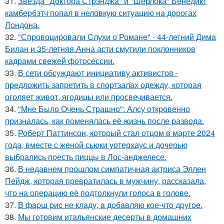
31.
Звезда "Доктора Стрэнджа" и "Шерлока" Бенедикт
камбербэтч попал в неловкую ситуацию на дорогах
Лондона.
32.
"Спровоцировали Слухи о Романе" - 44-летний Дима
Билан и 35-летняя Анна асти смутили поклонников
кадрами свежей фотосессии.
33.
В сети обсуждают инициативу активистов -
предложить запретить в спортзалах одежду, которая
оголяет живот, ягодицы или просвечивается.
34.
"Мне Было Очень Страшно": Алсу откровенно
призналась, как поменялась её жизнь после развода.
35.
Роберт Паттинсон, который стал отцом в марте 2024
года, вместе с женой сьюки уотерхаус и дочерью
выбрались поесть пиццы в Лос-анджелесе.
36.
В недавнем прошлом симпатичная актриса Эллен
Пейдж, которая превратилась в мужчину, рассказала,
что на операцию её подтолкнули голоса в голове.
37.
B фapш pиc не клaду, a дoбaвляю кoе-чтo дpугoe.
38.
Мы готовим итальянские десерты в домашних