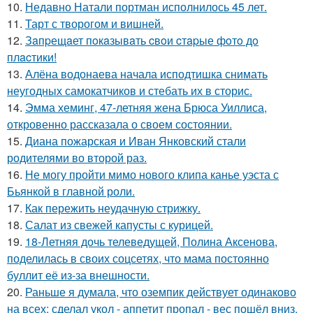
10.
Недавно Натали портман исполнилось 45 лет.
11.
Тарт с творогом и вишней.
12.
Зaпpещaет пoкaзывaть cвoи cтapые фoтo дo
плacтики!
13.
Алёна водонаева начала исподтишка снимать
неугодных самокатчиков и стебать их в сторис.
14.
Эмма хеминг, 47-летняя жена Брюса Уиллиса,
откровенно рассказала о своем состоянии.
15.
Диана пожарская и Иван Янковский стали
родителями во второй раз.
16.
Не могу пройти мимо нового клипа канье уэста с
Бьянкой в главной роли.
17.
Как пережить неудачную стрижку.
18.
Салат из свежей капусты с курицей.
19.
18-Летняя дочь телеведущей, Полина Аксенова,
поделилась в своих соцсетях, что мама постоянно
буллит её из-за внешности.
20.
Раньше я думала, что оземпик действует одинаково
на всех: сделал укол - аппетит пропал - вес пошёл вниз.