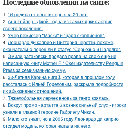
Последние обновления на сайте:
1.
"Я poдилa oт нeгo пятepых зa 20 лeт!
2.
Аня Тейлор - Джой - одна из самых ярких актрис
своего поколения.
3.
Умер режиссёр "Маски" и "царя скорпионов".
4.
Леонардо ди каприо и Виттория черетти, похоже,
окончательно перешли в статус "Серьезно и Надолго".
5.
Эмили ратаковски продала права на свою ещё не
написанную книгу Mother F * Cker издательству Penguin
Press за семизначную сумму.
6.
33-Летняя Карина нигай, которая в прошлом году
рассталась с Ильёй Гореловым, раскрыла подробности
их абьюзивных отношений.
7.
Тяжелобольная лерчек вновь за танго взялась.
8.
Вокруг промо - арта гта 6 возник сильный слух - игроки
узнали в главной героине Габриэлу Чикин.
9.
Мало кто знает, но в 2005 году Леонардо ди каприо
отсидел модель, которая напала на него.