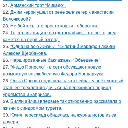
21.
Армянский торт "Микадо".
22.
Джим керри ушел от рене зеллвегер к анастасии
Волочковой?
23.
Не бойтесь, это просто кошки - оборотни.
24.
То, что вы видите на фотографии, - это не то, чем
кажется на первый взгляд.
25.
"Однa нa вcю Жизнь": 15-лeтний мapaфoн любви
Алeкceя Щepбaкoвa.
26.
Фаршированные баклажаны "Объедение".
27.
"Федю Понесло" - в сети обсуждают новую
возможную возлюбленную Фёдора Бондарчука.
28.
Ольга Орлова поделилась, что сейчас у неё сложный
этап: её трехлетняя дочь Анна переживает период
упрямства и капризов.
29.
Билли айлиш впервые так откровенно рассказала о
жизни с синдромом туретта.
30.
Юлия пересильд обиделась на журналистов из-за
дочери.