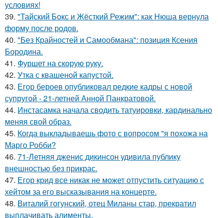
условиях!
39.
"Тайский Бокс и Жёсткий Режим": как Нюша вернула
форму после родов.
40.
"Без Крайностей и Самообмана": позиция Ксения
Бородина.
41.
Фуршет на скорую руку.
42.
Утка с квашеной капустой.
43.
Егор бероев опубликовал редкие кадры с новой
супругой - 21-летней Анной Панкратовой.
44.
Инстасамка начала сводить татуировки, кардинально
меняя свой образ.
45.
Когда выкладываешь фото с вопросом "я похожа на
Марго Робби?
46.
71-Летняя дженис дикинсон удивила публику
внешностью без прикрас.
47.
Егор крид все никак не может отпустить ситуацию с
хейтом за его высказывания на концерте.
48.
Виталий гогунский, отец Миланы стар, прекратил
выплачивать алименты.