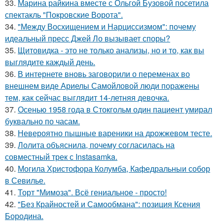
33.
Марина райкина вместе с Ольгой Бузовой посетила
спектакль "Покровские Ворота".
34.
"Между Восхищением и Нарциссизмом": почему
идеальный пресс Джей Ло вызывает споры?
35.
Щитовидка - это не только анализы, но и то, как вы
выглядите каждый день.
36.
В интернете вновь заговорили о переменах во
внешнем виде Ариелы Самойловой люди поражены
тем, как сейчас выглядит 14-летняя девочка.
37.
Осенью 1958 года в Стокгольм один пациент умирал
буквально по часам.
38.
Невероятно пышные вареники на дрожжевом тесте.
39.
Лолита объяснила, почему согласилась на
совместный трек с Instasamka.
40.
Могила Христофора Колумба, Кафедральныи собор
в Севилье.
41.
Торт "Мимоза". Всё гениальное - просто!
42.
"Без Крайностей и Самообмана": позиция Ксения
Бородина.