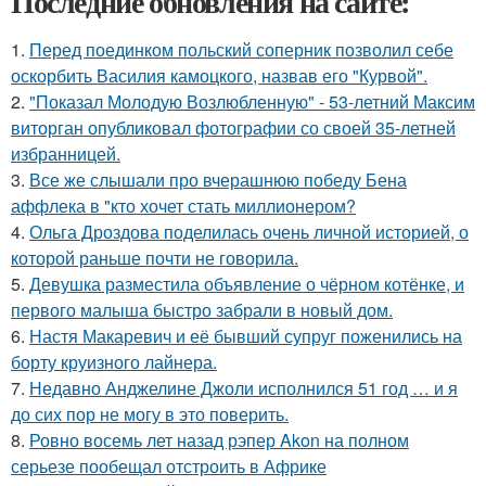
Последние обновления на сайте:
1.
Перед поединком польский соперник позволил себе
оскорбить Василия камоцкого, назвав его "Курвой".
2.
"Показал Молодую Возлюбленную" - 53-летний Максим
виторган опубликовал фотографии со своей 35-летней
избранницей.
3.
Все же слышали про вчерашнюю победу Бена
аффлека в "кто хочет стать миллионером?
4.
Ольга Дроздова поделилась очень личной историей, о
которой раньше почти не говорила.
5.
Девушка разместила объявление о чёрном котёнке, и
первого малыша быстро забрали в новый дом.
6.
Настя Макаревич и её бывший супруг поженились на
борту круизного лайнера.
7.
Недавно Анджелине Джоли исполнился 51 год … и я
до сих пор не могу в это поверить.
8.
Ровно восемь лет назад рэпер Akon на полном
серьезе пообещал отстроить в Африке