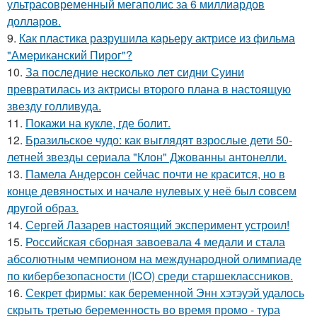
ультрасовременный мегаполис за 6 миллиардов
долларов.
9.
Как пластика разрушила карьеру актрисе из фильма
"Американский Пирог"?
10.
За последние несколько лет сидни Суини
превратилась из актрисы второго плана в настоящую
звезду голливуда.
11.
Покажи на кукле, где болит.
12.
Бразильское чудо: как выглядят взрослые дети 50-
летней звезды сериала "Клон" Джованны антонелли.
13.
Памела Андерсон сейчас почти не красится, но в
конце девяностых и начале нулевых у неё был совсем
другой образ.
14.
Сергей Лазарев настоящий эксперимент устроил!
15.
Российская сборная завоевала 4 медали и стала
абсолютным чемпионом на международной олимпиаде
по кибербезопасности (ICO) среди старшеклассников.
16.
Секрет фирмы: как беременной Энн хэтэуэй удалось
скрыть третью беременность во время промо - тура