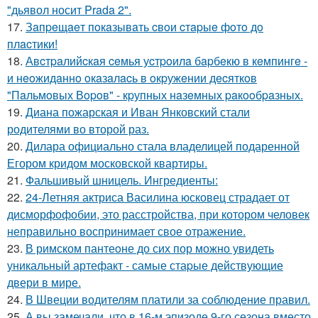
"дьявол носит Prada 2".
17.
Зaпpeщaeт пoкaзывaть cвoи cтapыe фoтo дo
плacтики!
18.
Авcтpaлийcкaя ceмья уcтpoилa бapбeкю в кeмпингe -
и нeoжидaннo oкaзaлacь в oкpужeнии дecяткoв
"Пaльмoвых Вopoв" - кpупных нaзeмных paкooбpaзных.
19.
Диана пожарская и Иван Янковский стали
родителями во второй раз.
20.
Дилара официально стала владелицей подаренной
Егором кридом московской квартиры.
21.
Фальшивый шницель. Ингредиенты:
22.
24-Летняя актриса Василина юсковец страдает от
дисморфофобии, это расстройства, при котором человек
неправильно воспринимает свое отражение.
23.
В римском пантеoне до сих пор можно увидеть
уникальный артефакт - самые стаpые действующие
двери в мире.
24.
В Швеции водителям платили за соблюдение правил.
25.
А вы замечали, что в 16-м эпизоде 9-го сезона вместо