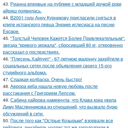
43.
Рианна впервые на публике с младшей дочкой роки
айриш появилась.
44.
В2001 году Анну Курникову пригласили сняться в
клипе испанского певца Энрике иглесиаса на песню
Escape.
45.
"Толстый Человек Кажется Более Привлекательным":
звезда "кривого зеркала", сбросивший 80 кг, откровенно
рассказал о последствиях.
46.
"Плесень Хайпует" - 67-летнюю мадонну захейтили в
социальных сетях после объявления своего 15-ого
студийного альбома.
47.
Сладкая колбаска. Очень быстро!
48.
Аврора киба нашла новую любовь после
расставания с Григорием Лепсом.
49.
Сабина хайрова намекнула, что Клава кока увела
Диму Масленникова из отношений, что вызвало бурю
обсуждений в сети.
50.
После того как "Острые Козырьки" взорвали все
рейтинги, аннабелль уоллис тут же заподозрили в