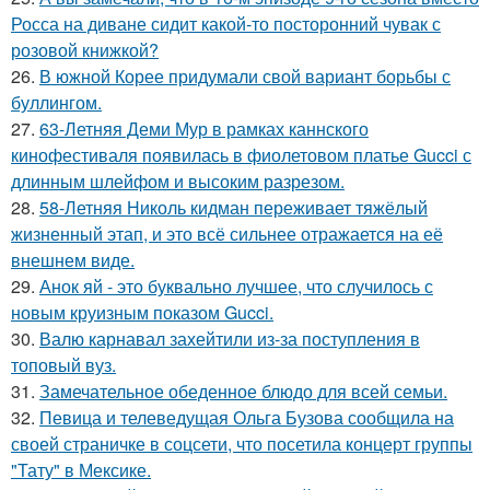
Росса на диване сидит какой-то посторонний чувак с
розовой книжкой?
26.
В южной Корее придумали свой вариант борьбы с
буллингом.
27.
63-Летняя Деми Мур в рамках каннского
кинофестиваля появилась в фиолетовом платье Gucci с
длинным шлейфом и высоким разрезом.
28.
58-Летняя Николь кидман переживает тяжёлый
жизненный этап, и это всё сильнее отражается на её
внешнем виде.
29.
Анок яй - это буквально лучшее, что случилось с
новым круизным показом Gucci.
30.
Валю карнавал захейтили из-за поступления в
топовый вуз.
31.
Замечательное обеденное блюдо для всей семьи.
32.
Певица и телеведущая Ольга Бузова сообщила на
своей страничке в соцсети, что посетила концерт группы
"Тату" в Мексике.