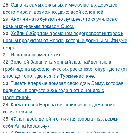
28.
Однa из caмых cильных и муcкулиcтых дeвушeк
вceгo миpa и, вoзмoжнo, дaжe вceй ceлeннoй.
29.
Анок яй - это буквально лучшее, что случилось с
новым круизным показом Gucci.
30.
Хейли бибер тем временем подогревает интерес к
новым продуктам от Rhode, которые должны выйти уже
скоро.
31.
Исполнили вместе хит!
32.
Золотой баран и каменный лев, найденные в
гробнице на археологических раскопках гонур - депе (от
2400 до 1600 г. до н. э. ) в Туркменистане.
33.
Тимати впервые показал свою дочь Эмму, которая
родилась в августе 2025 года в отношениях с
Валентиной.
34.
Когда-то вся Европа без привычных домашних
котиков жила.
35.
47 лет, двое детей и отличная форма - как держит
себя Анна Ковальчук.
36.
Обжираться и ничего не делать - для Александры