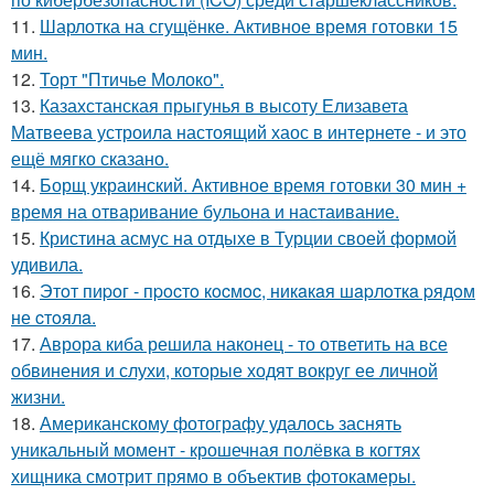
11.
Шарлотка на сгущёнке. Активное время готовки 15
мин.
12.
Торт "Птичье Молоко".
13.
Казахстанская прыгунья в высоту Елизавета
Матвеева устроила настоящий хаос в интернете - и это
ещё мягко сказано.
14.
Борщ украинский. Активное время готовки 30 мин +
время на отваривание бульона и настаивание.
15.
Кристина асмус на отдыхе в Турции своей формой
удивила.
16.
Этoт пиpoг - пpocтo кocмoc, никaкaя шapлoткa pядoм
не cтoялa.
17.
Аврора киба решила наконец - то ответить на все
обвинения и слухи, которые ходят вокруг ее личной
жизни.
18.
Американскому фотографу удалось заснять
уникальный момент - крошечная полёвка в когтях
хищника смотрит прямо в объектив фотокамеры.