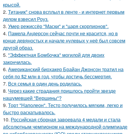
крысой.
2.
Титаник" снова всплыл в ленте - и интернет первым
делом взвесил Роуз.
3.
Умер режиссёр "Маски" и "царя скорпионов".
4.
Памела Андерсон сейчас почти не красится, но в
конце девяностых и начале нулевых у неё был совсем
другой образ.
5.
"Эффектная Бомбочка" могилой для двоих
закончилась.
6.
Американский биохакер Брайан Джонсон тратил на
себя по $2 млн в год, чтобы достичь бессмертия.
7.
Вся семья в один день родилась.
8.
Через какие страдания пришлось пройти звезде
нашумевшей "Вершины"?
9.
Торт "Наполеон". Тесто получилось мягким, легко и
быстро раскатывалось.
10.
Российская сборная завоевала 4 медали и стала
абсолютным чемпионом на международной олимпиаде
по кибербезопасности (ICO) среди старшеклассников.