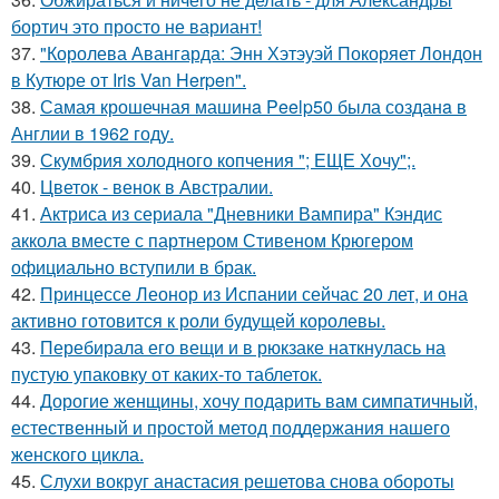
бортич это просто не вариант!
37.
"Королева Авангарда: Энн Хэтэуэй Покоряет Лондон
в Кутюре от Iris Van Herpen".
38.
Самая крошечная машинa Peelp50 была созданa в
Англии в 1962 году.
39.
Скумбрия холодного копчения "; ЕЩЕ Хочу";.
40.
Цветок - венок в Австралии.
41.
Актриса из сериала "Дневники Вампира" Кэндис
аккола вместе с партнером Стивеном Крюгером
официально вступили в брак.
42.
Принцессе Леонор из Испании сейчас 20 лет, и она
активно готовится к роли будущей королевы.
43.
Перебирала его вещи и в рюкзаке наткнулась на
пустую упаковку от каких-то таблеток.
44.
Дорогие женщины, хочу подарить вам симпатичный,
естественный и простой метод поддержания нашего
женского цикла.
45.
Слухи вокруг анастасия решетова снова обороты