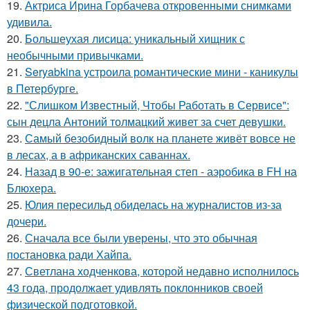
19.
Актриса Ирина Горбачева откровенными снимками
удивила.
20.
Большеухая лисица: уникальный хищник с
необычными привычками.
21.
Seryabkina устроила романтические мини - каникулы
в Петербурге.
22.
"Слишком Известный, Чтобы Работать в Сервисе":
сын децла Антоний толмацкий живет за счет девушки.
23.
Самый безобидный волк на планете живёт вовсе не
в лесах, а в африканских саваннах.
24.
Назад в 90-е: зажигательная степ - аэробика в FH на
Блюхера.
25.
Юлия пересильд обиделась на журналистов из-за
дочери.
26.
Сначала все были уверены, что это обычная
постановка ради Хайпа.
27.
Светлана ходченкова, которой недавно исполнилось
43 года, продолжает удивлять поклонников своей
физической подготовкой.