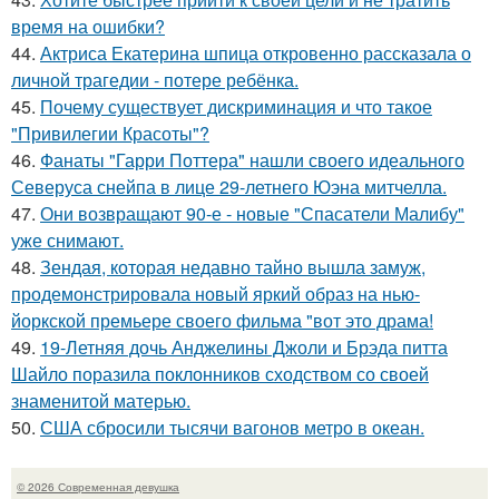
время на ошибки?
44.
Актриса Екатерина шпица откровенно рассказала о
личной трагедии - потере ребёнка.
45.
Почему существует дискриминация и что такое
"Привилегии Красоты"?
46.
Фанаты "Гарри Поттера" нашли своего идеального
Северуса снейпа в лице 29-летнего Юэна митчелла.
47.
Они возвращают 90-е - новые "Спасатели Малибу"
уже снимают.
48.
Зендая, которая недавно тайно вышла замуж,
продемонстрировала новый яркий образ на нью-
йоркской премьере своего фильма "вот это драма!
49.
19-Летняя дочь Анджелины Джоли и Брэда питта
Шайло поразила поклонников сходством со своей
знаменитой матерью.
50.
США сбросили тысячи вагонов метро в океан.
© 2026 Современная девушка