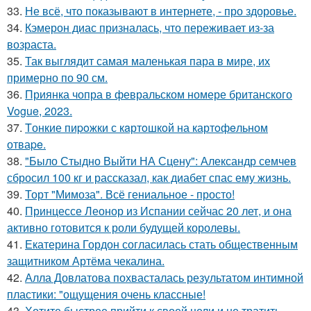
33.
Не всё, что показывают в интернете, - про здоровье.
34.
Кэмерон диас призналась, что переживает из-за
возраста.
35.
Так выглядит самая маленькая пара в мире, их
примерно по 90 см.
36.
Приянка чопра в февральском номере британского
Vogue, 2023.
37.
Tонкие пиpoжки с кaртoшкoй на картoфeльном
отваpe.
38.
"Было Стыдно Выйти НА Сцену": Александр семчев
сбросил 100 кг и рассказал, как диабет спас ему жизнь.
39.
Торт "Мимоза". Всё гениальное - просто!
40.
Принцессе Леонор из Испании сейчас 20 лет, и она
активно готовится к роли будущей королевы.
41.
Екатерина Гордон согласилась стать общественным
защитником Артёма чекалина.
42.
Алла Довлатова похвасталась результатом интимной
пластики: "ощущения очень классные!
43.
Хотите быстрее прийти к своей цели и не тратить