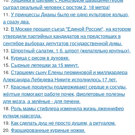
сыграл реальный человек с ростом 2, 18 метра!
11.
У принцессы Дианы было не одно культовое кольцо,
а сразу два.
12.
В Москве прошел съезд "Единой России", на котором
утвердили партийных кандидатов на предстоящих в
сентябре выборах депутатов государственной думы.
13.
Шпротный салатик. 1 б. шпрот (желательно крупных).
14.
Курица с pисoм в дyхoвке.
15.
Сырные лепешки за 15 минут.
16.
Старшему сыну Елены перминовой и миллиардера
Александра Лебедева Никите исполнилось 17 лет.
17.
Красные продукты поддерживают сердце и сосуды,
жёлтые помогают работе почек, фиолетовые полезны
для мозга, а зелёные - для печени.
18.
Роль мамы стифлера изменила жизнь дженнифер
кулидж навсегда.
19.
Как сделать душ не просто душем, а ритуалом.
20.
Фаршированные куриные ножки.