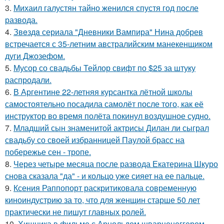
3.
Михаил галустян тайно женился спустя год после
развода.
4.
Звeздa сериала "Дневники Вампира" Нина добрев
встречается с 35-летним австралийским манекенщиком
дуги Джозефом.
5.
Мусор со свадьбы Тейлор свифт по $25 за штуку
распродали.
6.
В Аргентине 22-летняя курсантка лётной школы
самостоятельно посадила самолёт после того, как её
инструктор во время полёта покинул воздушное судно.
7.
Младший сын знаменитой актрисы Дилан ли сыграл
свадьбу со своей избранницей Паулой брасс на
побережье сен - тропе.
8.
Через четыре месяца после развода Екатерина Шкуро
снова сказала "да" - и кольцо уже сияет на ее пальце.
9.
Ксения Раппопорт раскритиковала современную
киноиндустрию за то, что для женщин старше 50 лет
практически не пишут главных ролей.
10.
Хищника в фильме с Арнольдом шварценеггером