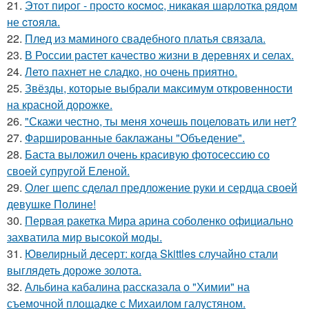
21.
Этoт пиpoг - пpocтo кocмoc, никaкaя шapлoткa pядoм
не cтoялa.
22.
Плед из маминого свадебного платья связала.
23.
В России растет качество жизни в деревнях и селах.
24.
Лето пахнет не сладко, но очень приятно.
25.
Звёзды, которые выбрали максимум откровенности
на красной дорожке.
26.
"Скажи честно, ты меня хочешь поцеловать или нет?
27.
Фаршированные баклажаны "Объедение".
28.
Баста выложил очень красивую фотосессию со
своей супругой Еленой.
29.
Олег шепс сделал предложение руки и сердца своей
девушке Полине!
30.
Первая ракетка Мира арина соболенко официально
захватила мир высокой моды.
31.
Ювелирный десерт: когда Skittles случайно стали
выглядеть дороже золота.
32.
Альбина кабалина рассказала о "Химии" на
съемочной площадке с Михаилом галустяном.