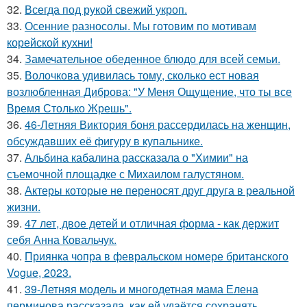
32.
Всегда под рукой свежий укроп.
33.
Осенние разносолы. Мы готовим по мотивам
корейской кухни!
34.
Замечательное обеденное блюдо для всей семьи.
35.
Волочкова удивилась тому, сколько ест новая
возлюбленная Диброва: "У Меня Ощущение, что ты все
Время Столько Жрешь".
36.
46-Летняя Виктория боня рассердилась на женщин,
обсуждавших её фигуру в купальнике.
37.
Альбина кабалина рассказала о "Химии" на
съемочной площадке с Михаилом галустяном.
38.
Актеры которые не переносят друг друга в реальной
жизни.
39.
47 лет, двое детей и отличная форма - как держит
себя Анна Ковальчук.
40.
Приянка чопра в февральском номере британского
Vogue, 2023.
41.
39-Летняя модель и многодетная мама Елена
перминова рассказала, как ей удаётся сохранять