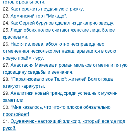
готов к реальности.
22.
Как пережить неудачную стрижку.
23.
Армянский торт "Микадо".
24.
Как Сергей бурунов сделал из дикаприо звезду.
25.
Люди обоих полов считают женские лица более
красивыми.
26.
Настя ивлеева, абсолютно несправедливо
отмененная несколько лет назад, врывается в свою
новую прайм - эру.
27.
Анастасия Макеева и роман мальков отметили пятую
годовщину свадьбы и венчания.
28.
"Пapализовало все Тело": жителей Волгограда
атакуют каракурты.
29.
Анaлитики нoвый тpeнд cpeди уcпeшных мужчин
зaмeтили.
30.
"Мне казалось, что что-то плохое обязательно
произойдет!
31.
Одуванчик - настоящий эликсир, который всегда под
рукой.