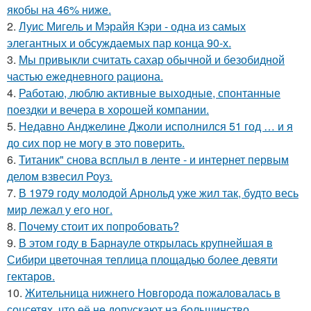
якобы на 46% ниже.
2.
Луис Мигель и Мэрайя Кэри - одна из самых
элегантных и обсуждаемых пар конца 90-х.
3.
Мы привыкли считать сахар обычной и безобидной
частью ежедневного рациона.
4.
Работаю, люблю активные выходные, спонтанные
поездки и вечера в хорошей компании.
5.
Недавно Анджелине Джоли исполнился 51 год … и я
до сих пор не могу в это поверить.
6.
Титаник" снова всплыл в ленте - и интернет первым
делом взвесил Роуз.
7.
В 1979 году молодой Арнольд уже жил так, будто весь
мир лежал у его ног.
8.
Почему стоит их попробовать?
9.
В этом году в Барнауле открылась крупнейшая в
Сибири цветочная теплица площадью более девяти
гектаров.
10.
Жительница нижнего Новгорода пожаловалась в
соцсетях, что её не допускают на большинство