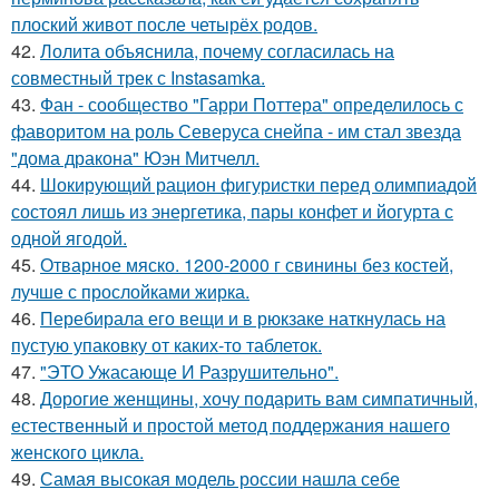
плоский живот после четырёх родов.
42.
Лолита объяснила, почему согласилась на
совместный трек с Instasamka.
43.
Фан - сообщество "Гарри Поттера" определилось с
фаворитом на роль Северуса снейпа - им стал звезда
"дома дракона" Юэн Митчелл.
44.
Шокирующий рацион фигуристки перед олимпиадой
состоял лишь из энергетика, пары конфет и йогурта с
одной ягодой.
45.
Отварное мяско. 1200-2000 г свинины без костей,
лучше с прослойками жирка.
46.
Перебирала его вещи и в рюкзаке наткнулась на
пустую упаковку от каких-то таблеток.
47.
"ЭТО Ужасающе И Разрушительно".
48.
Дорогие женщины, хочу подарить вам симпатичный,
естественный и простой метод поддержания нашего
женского цикла.
49.
Самая высокая модель россии нашла себе