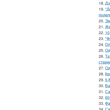
18.
Дэ
19.
"Д
подел
20.
Эм
21.
Же
22.
10
23.
"Ф
24.
Ол
25.
Од
26.
Та
стари
27.
Од
28.
Кр
29.
5-
30.
Ва
31.
Са
32.
60
33.
Фа
34.
Си