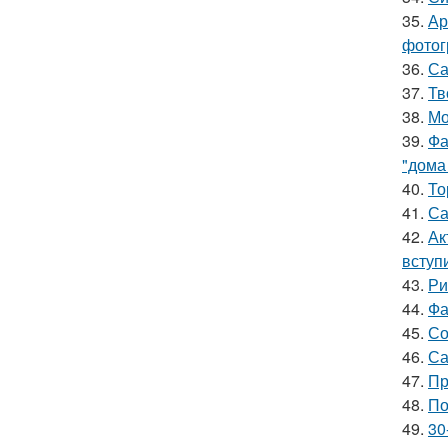
35.
Ар
фотог
36.
Са
37.
Тв
38.
Мо
39.
Фа
"дома
40.
То
41.
Са
42.
Ак
вступ
43.
Ри
44.
Фа
45.
Со
46.
Са
47.
Пр
48.
По
49.
30