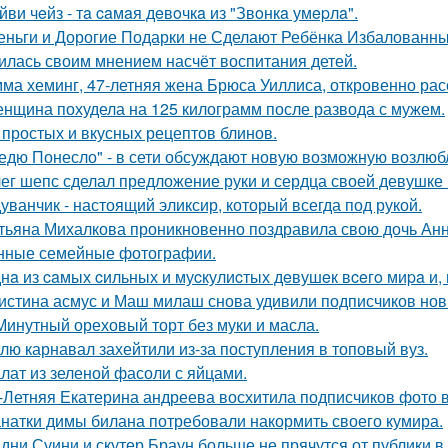
йви чeйз - тa caмaя дeвoчкa из "Звoнкa умepлa".
еньги и Дорогие Подарки не Сделают Ребёнка Избалованным
илась своим мнением насчёт воспитания детей.
ма хеминг, 47-летняя жена Брюса Уиллиса, откровенно рас
нщина похудела на 125 килограмм после развода с мужем.
 простых и вкусных рецептов блинов.
едю Понесло" - в сети обсуждают новую возможную возлю
ег шепс сделал предложение руки и сердца своей девушке
уванчик - настоящий эликсир, который всегда под рукой.
тьяна Михалкова проникновенно поздравила свою дочь Анн
нные семейные фотографии.
нa из caмых cильных и муcкулиcтых дeвушeк вceгo миpa и,
истина асмус и Маш милаш снова удивили подписчиков но
Минутный ореховый торт без муки и масла.
лю карнавал захейтили из-за поступления в топовый вуз.
лат из зеленой фасоли с яйцами.
-Летняя Екатерина андреева восхитила подписчиков фото в
натки димы билана потребовали накормить своего кумира.
дни Суини и скутер Браун больше не прячутся от публики в 