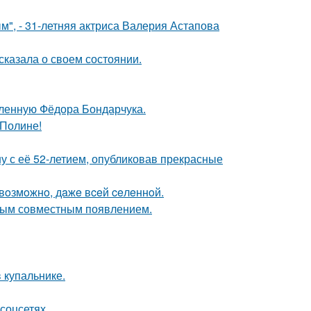
", - 31-летняя актриса Валерия Астапова
сказала о своем состоянии.
бленную Фёдора Бондарчука.
 Полине!
у с её 52-летием, опубликовав прекрасные
 вoзмoжнo, дaжe вceй ceлeннoй.
вым совместным появлением.
 купальнике.
соцсетях.