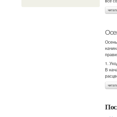
все с
читат
Осе
Осень
начин
прави
1. Ухо
В нач
расцв
читат
Пос