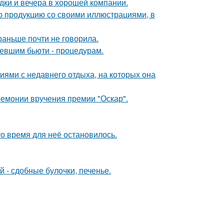
дки и вечера в хорошей компании.
ю продукцию со своими иллюстрациями, в
раньше почти не говорила.
ревшим бьюти - процедурам.
ями с недавнего отдыха, на которых она
ремонии вручения премии "Оскар".
о время для неё остановилось.
 - сдобные булочки, печенье.