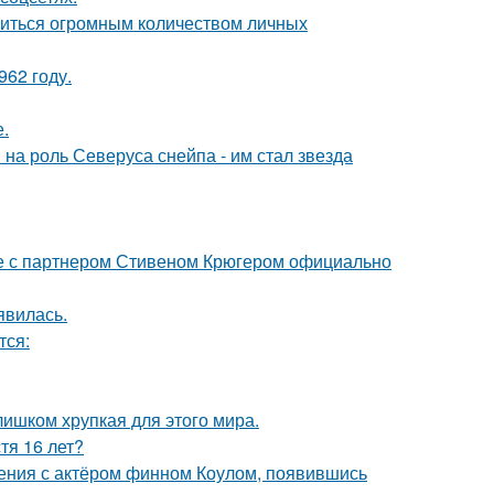
литься огромным количеством личных
62 году.
.
на роль Северуса снейпа - им стал звезда
те с партнером Стивеном Крюгером официально
явилась.
тся:
слишком хрупкая для этого мира.
тя 16 лет?
ения с актёром финном Коулом, появившись