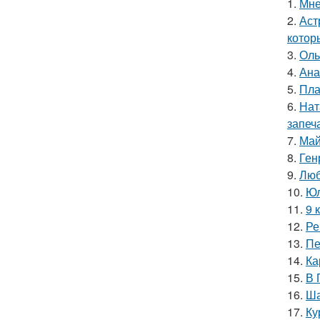
1.
Мне
2.
Аст
котор
3.
Оль
4.
Ана
5.
Пла
6.
Нат
запеч
7.
Май
8.
Ген
9.
Люб
10.
Юл
11.
9 
12.
Ре
13.
Пе
14.
Ка
15.
В 
16.
Ша
17.
Ку