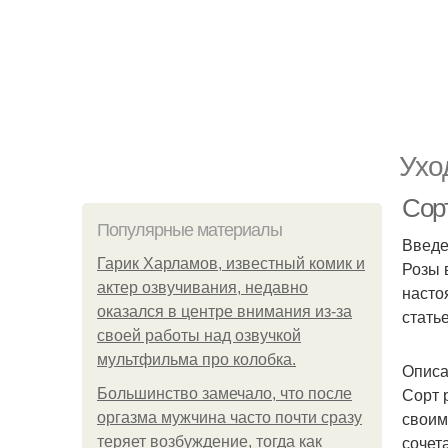
Ухо
Сор
Популярные материалы
Введ
Гарик Харламов, известный комик и
Розы 
актер озвучивания, недавно
насто
оказался в центре внимания из-за
стать
своей работы над озвучкой
мультфильма про колобка.
Описа
Сорт 
Большинство замечало, что после
своим
оргазма мужчина часто почти сразу
сочет
теряет возбуждение, тогда как