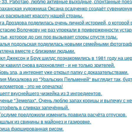
 33. Работаю, люблю активные выходные, спонтанные поез
раханская художница Оксана осадченко создаёт сувенирну
ых раскрывает красоту нашей страны.
га Дроздова поделилась очень личной историей, о которой 
стасию Волочкову не раз упрекали в приверженности уста
тье, которое до сих пор вызывает споры спустя годы.
алья подольская поделилась новыми семейными фотографи
атлена вместе с близкими людьми.
кл Джексон и Брук шилдс познакомились в 1981 году на це
ри кавилл снова вдохновляет - и не только зрителей.
овь зла, а интернет уже открыл папку с доказательствами.
ия Михалкова из "Уральских Пельменей" выглядит так, будт
километров - это не опечатка!
цепт вкуснейшего чизкейка из 3 ингредиентов.
ченье "Земелах". Очень люблю запах корицы и выпечку с ней
ртофель в сливках запечённый.
Госдуме пpeдложили изменить пpaвила расчёта отпусков.
шлык из свинины в майонез и газировке.
рица фаршированная рисом.