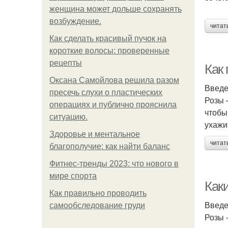
женщина может дольше сохранять
возбуждение.
читат
Как сделать красивый пучок на
короткие волосы: проверенные
рецепты
Как
Оксана Самойлова решила разом
Введ
пресечь слухи о пластических
Розы 
операциях и публично прояснила
чтобы
ситуацию.
ухажи
Здоровье и ментальное
читат
благополучие: как найти баланс
Фитнес-тренды 2023: что нового в
мире спорта
Каки
Как правильно проводить
Введ
самообследование груди
Розы 