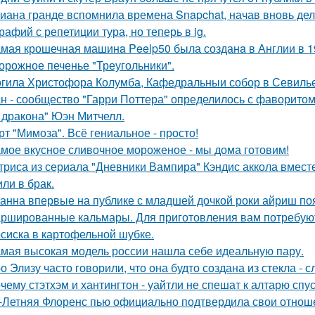
иана гранде вспомнила времена Snapchat, начав вновь де
рафий с репетиции тура, но теперь в ig.
мая крошечная машинa Peelp50 была созданa в Англии в 19
орожное печенье "Треугольники".
гила Христофора Колумба, Кафедральныи собор в Севилье
н - сообщество "Гарри Поттера" определилось с фаворитом 
 дракона" Юэн Митчелл.
рт "Мимоза". Всё гениальное - просто!
мое вкусное сливочное мороженое - мы дома готовим!
триса из сериала "Дневники Вампира" Кэндис аккола вмес
или в брак.
анна впервые на публике с младшей дочкой роки айриш по
ршированные кальмары. Для приготовления вам потребую
сиска в картофельной шубке.
мая высокая модель россии нашла себе идеальную пару.
о Элизу часто говорили, что она будто создана из стекла - 
чему стэтхэм и хантингтон - уайтли не спешат к алтарю спус
-Летняя Флоренс пью официально подтвердила свои отнош