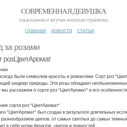
СОВРЕМЕННАЯ ДЕВУШКА
изысканная и жгучая женская страничка
главная
новости
статьи
д за розами
т розЦветАромат
ение
всегда были символом красоты и романтики. Сорт роз "ЦветА
ящий шедевр природы. Эти розы обладают необыкновенным
е мы расскажем о сорте роз "ЦветАромат" и его особенностя
ние сорта роз "ЦветАромат"
роз "ЦветАромат" был создан в результате длительных иссл
 разнообразием цветов, от самых светлых до самых темны
ает в себе нотки фруктов, цветов и пряностей.