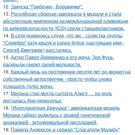
12.
Закуска "Грибочки - Боровички".
13.
Российская сборная завоевала 4 медали и стала
абсолютным чемпионом на международной олимпиаде
по кибербезопасности (ICO) среди старшеклассников.
14.
В сети появились слухи, что экс - солистка группы
"Серебро" катя кищук и рэпер 9mice (настоящее имя -
Сергей Дмитриев) расстались.
15.
Актер Павел Деревянко и его жена, Зоя Фуць,
раскрыли секрет своей молодости.
16.
Каждый день на протяжении десяти лет он звонил на
собственный автоответчик - просто чтобы снова
услышать голос жены.
17.
Милана стар могла сыграть Алису … но роль
досталась Ане пересильд.
18.
"Инопланетная Девушка": американская модель
Мелани гайдос родилась с редкой генетической
аномалией - эктодермальной дисплазией.
19.
Памела Андерсон и сериал "Спасатели Малибу"