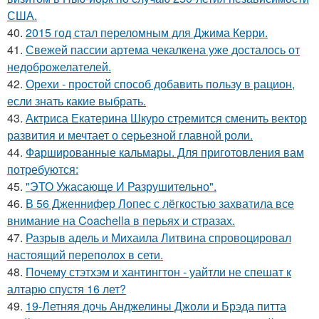
США.
40.
2015 год стал переломным для Джима Керри.
41.
Свежей пассии артема чекалкена уже досталось от
недоброжелателей.
42.
Орехи - простой способ добавить пользу в рацион,
если знать какие выбрать.
43.
Актриса Екатерина Шкуро стремится сменить вектор
развития и мечтает о серьезной главной роли.
44.
Фаршированные кальмары. Для приготовления вам
потребуются:
45.
"ЭТО Ужасающе И Разрушительно".
46.
В 56 Дженнифер Лопес с лёгкостью захватила все
внимание на Coachella в перьях и стразах.
47.
Разрыв адель и Михаила Литвина спровоцировал
настоящий переполох в сети.
48.
Почему стэтхэм и хантингтон - уайтли не спешат к
алтарю спустя 16 лет?
49.
19-Летняя дочь Анджелины Джоли и Брэда питта