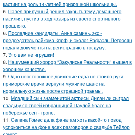
кастинг на роль 14-летней призрачной школьницы.
5.
Павел прилучный решил закрыть тему домашнего
насилия, пустив в ход козырь из своего спортивного
прошлого.
6.
Последние кандидаты. Анна саминь, экс -
председатель райкома Кпрф, и эколог Рафаэль Петросян
подали документы на регистрацию в госдуму.
7.
Это вам не игрушки!
8.
Нашумевший хоррор "Закулисье Реальности" вышел в
хорошем качестве.
9.
Одно неосторожное движение едва не стоило руки:
приморские врачи вернули мужчине шанс на
нормальную жизнь после страшной травмы.
10.
Младший сын знаменитой актрисы Дилан ли сыграл
свадьбу со своей избранницей Паулой брасс на
побережье сен - тропе.
11.
Селена Гомес дала фанатам хоть какой-то повод
успокоиться на фоне всех разговоров о свадьбе Тейлор
свифт.