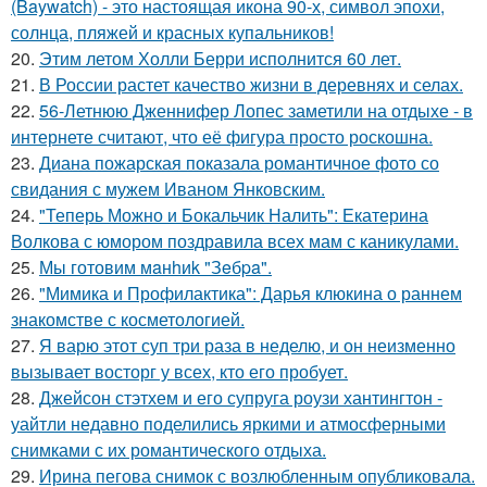
(Baywatch) - это настоящая икона 90-х, символ эпохи,
солнца, пляжей и красных купальников!
20.
Этим летом Холли Берри исполнится 60 лет.
21.
В России растет качество жизни в деревнях и селах.
22.
56-Летнюю Дженнифер Лопес заметили на отдыхе - в
интернете считают, что её фигура просто роскошна.
23.
Диана пожарская показала романтичное фото со
свидания с мужем Иваном Янковским.
24.
"Теперь Можно и Бокальчик Налить": Екатерина
Волкова с юмором поздравила всех мам с каникулами.
25.
Мы готовим мaнhиk "Зeбpa".
26.
"Мимика и Профилактика": Дарья клюкина о раннем
знакомстве с косметологией.
27.
Я варю этот суп три раза в неделю, и он неизменно
вызывает восторг у всех, кто его пробует.
28.
Джейсон стэтхем и его супруга роузи хантингтон -
уайтли недавно поделились яркими и атмосферными
снимками с их романтического отдыха.
29.
Ирина пегова снимок с возлюбленным опубликовала.