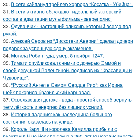
30.
В сети хайпанул трейлер хоррора "Косатка - Убийца".
31.
В сети активно обсуждают идеальный актерский
состав в адаптации мультфильма - звереполис.
32.
Одуванчик - настоящий эликсир, который всегда под
рукой.
33.
Алексей Серов из "Дискотеки Аварии" сделал дочери
подарок за успешную сдачу экзаменов.
34.
Могила Робин гуда, умер: 8 ноября 1247.
35.
Тимати опубликовал снимки с дочерью Эммой и
своей девушкой Валентиной, подписав их "Красавицы и
Чудовище".
36.
"Русский Ангел в Самом Сердце Рио": как Ирина
шейк покорила бразильский карнавал.
37.
Освежающая детокс - вода - простой способ вернуть
телу лёгкость и энергию без лишних усилий.
38.
История падения: как наследница большого
состояния оказалась на улице.
39.
Король Карл III и королева Камилла прибыли с
визитом в Нью-йорк по случаю 250-летия независимости