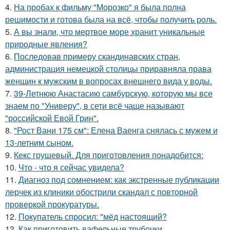
4.
На пробах к фильму "Морозко" я была полна
решимости и готова была на всё, чтобы получить роль.
5.
А вы знали, что мертвое море хранит уникальные
природные явления?
6.
Последовав примеру скандинавских стран,
администрация немецкой столицы приравняла права
женщин к мужским в вопросах внешнего вида у воды.
7.
39-Летнюю Анастасию самбурскую, которую мы все
знаем по "Универу", в сети всё чаще называют
"российской Евой Грин".
8.
"Рост Вани 175 см": Елена Ваенга снялась с мужем и
13-летним сыном.
9.
Кекс грушевый. Для приготовления понадобится:
10.
Что - что я сейчас увидела?
11.
Диагноз под сомнением: как экстренные публикации
лерчек из клиники обострили скандал с повторной
проверкой прокуратуры.
12.
Покупатель спросил: "мёд настоящий?
13.
Как приготовить вафельные трубочки.