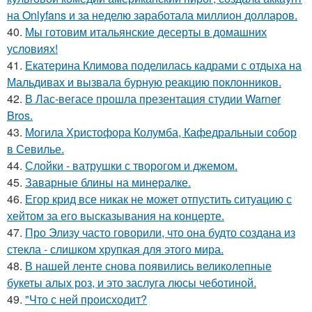
на Onlyfans и за неделю заработала миллион долларов.
40.
Мы готовим итальянские десерты в домашних
условиях!
41.
Екатерина Климова поделилась кадрами с отдыха на
Мальдивах и вызвала бурную реакцию поклонников.
42.
В Лас-вегасе прошла презентация студии Warner
Bros.
43.
Могила Христофора Колумба, Кафедральныи собор
в Севилье.
44.
Слойки - ватрушки с творогом и джемом.
45.
Заварные блины на минералке.
46.
Егор крид все никак не может отпустить ситуацию с
хейтом за его высказывания на концерте.
47.
Про Элизу часто говорили, что она будто создана из
стекла - слишком хрупкая для этого мира.
48.
В нашей ленте снова появились великолепные
букеты алых роз, и это заслуга люсы чеботиной.
49.
"Что с ней происходит?