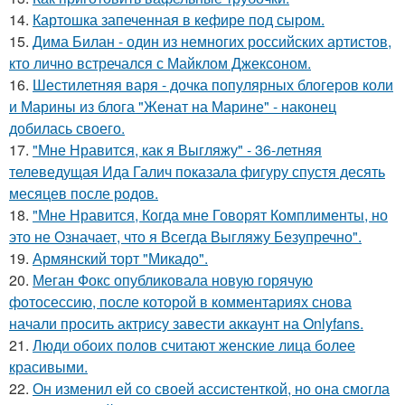
14.
Картошка запеченная в кефире под сыром.
15.
Дима Билан - один из немногих российских артистов,
кто лично встречался с Майклом Джексоном.
16.
Шестилетняя варя - дочка популярных блогеров коли
и Марины из блога "Женат на Марине" - наконец
добилась своего.
17.
"Мне Нравится, как я Выгляжу" - 36-летняя
телеведущая Ида Галич показала фигуру спустя десять
месяцев после родов.
18.
"Мне Нравится, Когда мне Говорят Комплименты, но
это не Означает, что я Всегда Выгляжу Безупречно".
19.
Армянский торт "Микадо".
20.
Меган Фокс опубликовала новую горячую
фотосессию, после которой в комментариях снова
начали просить актрису завести аккаунт на Onlyfans.
21.
Люди обоих полов считают женские лица более
красивыми.
22.
Он изменил ей со своей ассистенткой, но она смогла