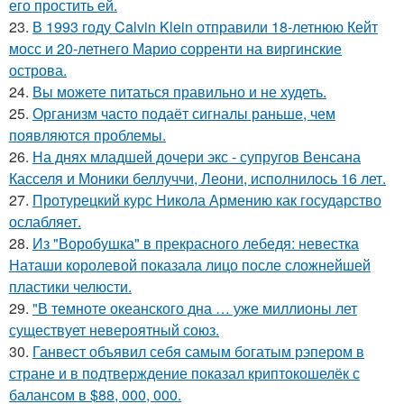
его простить ей.
23.
В 1993 году Calvin Klein отправили 18-летнюю Кейт
мосс и 20-летнего Марио сорренти на виргинские
острова.
24.
Вы можете питаться правильно и не худеть.
25.
Организм часто подаёт сигналы раньше, чем
появляются проблемы.
26.
На днях младшей дочери экс - супругов Венсана
Касселя и Моники беллуччи, Леони, исполнилось 16 лет.
27.
Протурецкий курс Никола Армению как государство
ослабляет.
28.
Из "Воробушка" в прекрасного лебедя: невестка
Наташи королевой показала лицо после сложнейшей
пластики челюсти.
29.
"В темноте океанского дна … уже миллионы лет
существует невероятный союз.
30.
Ганвест объявил себя самым богатым рэпером в
стране и в подтверждение показал криптокошелёк с
балансом в $88, 000, 000.