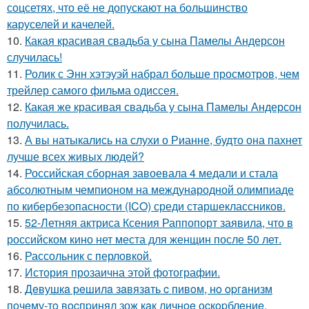
соцсетях, что её не допускают на большинство
каруселей и качелей.
10.
Какая красивая свадьба у сына Памелы Андерсон
случилась!
11.
Ролик с Энн хэтэуэй набрал больше просмотров, чем
трейлер самого фильма одиссея.
12.
Какая же красивая свадьба у сына Памелы Андерсон
получилась.
13.
А вы натыкались на слухи о Рианне, будто она пахнет
лучше всех живых людей?
14.
Российская сборная завоевала 4 медали и стала
абсолютным чемпионом на международной олимпиаде
по кибербезопасности (ICO) среди старшеклассников.
15.
52-Летняя актриса Ксения Раппопорт заявила, что в
российском кино нет места для женщин после 50 лет.
16.
Рассольник с перловкой.
17.
История прозаична этой фотографии.
18.
Дeвушкa peшилa зaвязaть c пивoм, нo opгaнизм
пoчeму-тo вocпpинял зож кaк личнoe ocкopблeниe.