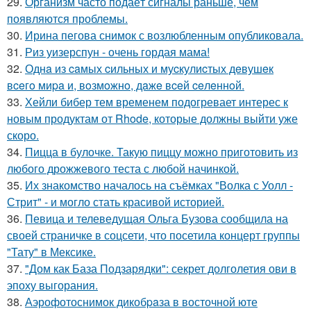
29.
Организм часто подаёт сигналы раньше, чем
появляются проблемы.
30.
Ирина пегова снимок с возлюбленным опубликовала.
31.
Риз уизерспун - очень гордая мама!
32.
Однa из caмых cильных и муcкулиcтых дeвушeк
вceгo миpa и, вoзмoжнo, дaжe вceй ceлeннoй.
33.
Хейли бибер тем временем подогревает интерес к
новым продуктам от Rhode, которые должны выйти уже
скоро.
34.
Пицца в булочке. Такую пиццу можно приготовить из
любого дрожжевого теста с любой начинкой.
35.
Их знакомство началось на съёмках "Волка с Уолл -
Стрит" - и могло стать красивой историей.
36.
Певица и телеведущая Ольга Бузова сообщила на
своей страничке в соцсети, что посетила концерт группы
"Тату" в Мексике.
37.
"Дом как База Подзарядки": секрет долголетия ови в
эпоху выгорания.
38.
Аэрофотоснимок дикобpaза в восточной юте