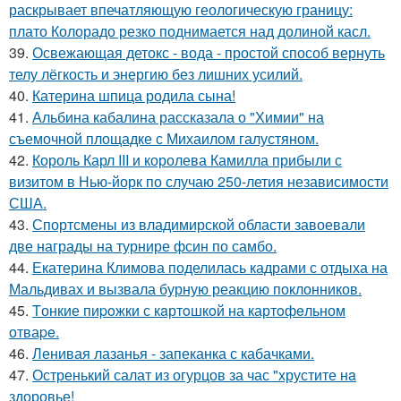
раскрывает впечатляющую геологическую границу:
плато Колорадо резко поднимается над долиной касл.
39.
Освежающая детокс - вода - простой способ вернуть
телу лёгкость и энергию без лишних усилий.
40.
Катерина шпица родила сына!
41.
Альбина кабалина рассказала о "Химии" на
съемочной площадке с Михаилом галустяном.
42.
Король Карл III и королева Камилла прибыли с
визитом в Нью-йорк по случаю 250-летия независимости
США.
43.
Спортсмены из владимирской области завоевали
две награды на турнире фсин по самбо.
44.
Екатерина Климова поделилась кадрами с отдыха на
Мальдивах и вызвала бурную реакцию поклонников.
45.
Tонкие пиpoжки с кaртoшкoй на картoфeльном
отваpe.
46.
Ленивая лазанья - запеканка с кабачками.
47.
Остренький салат из огурцов за час "хрустите нa
здоровье!