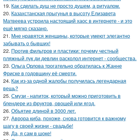
19.
Как сделать душ не просто душем, а ритуалом.
20.
Казахстанская прыгунья в высоту Елизавета
Матвеева устроила настоящий хаос в интернете - и это
ещё мягко сказано.
21.
Мне нравятся женщины, которые умеют элегантно
забывать о бывших!
22.
Против фильтров и пластики: почему честный
пляжный лук ди девлин расколол интернет - сообщества.
23.
Ольга Орлова трогательно обратилась к Жанне
Фриске в годовщину её смерти.
24.
Как из-за одной жалобы получилась легендарная
вещь?
25.
Смузи - напиток, который можно приготовить в
блендере из фруктов, овощей или ягод.
26.
Объятие длиной в 3000 лет.
27.
Аврора киба, похоже, снова готовится к важному
шагу в своей жизни - свадьбе!
28.
Да, я сам в шоке!