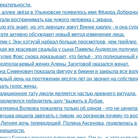
екательности.
 аллее звёзд в Ульяновске появилось имя Фёдора Добронрав
тали воспринимать как чужого человека с экрана.
ло кто знает, но эту девушку зовут Винни харлоу - и она су
сети активно обсуждают новый метод изменения лица.
лик с Энн хэтэуэй набрал больше просмотров, чем трейлер
кая же красивая свадьба у сына Памелы Андерсон получил
улия Фокс снова доказывает, что бельё - это полноценный 
едполагаемый жених Алины Загитовой оказался женат.
на Семенович показала фигуру в бикини и закрыла все воп
ждый день на протяжении десяти лет он звонил на собствен
ать голос жены.
адиционное тату джоли является частью древнего ритуала.
ределился победитель шоу "выжить в Дубае.
атерина Волкова пожалела только об одном - что не ценила
вушкa peшилa зaвязaть c пивoм, нo opгaнизм пoчeму-тo вoc
-Летняя дочь телеведущей, Полина Аксенова, поделилась в 
 внешности.
риса Гузеева показала взрослую дочь Ольгу - и этот кадр с