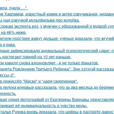
чела, пчела …".
ик Харламов, известный комик и актер озвучивания, недавн
ы над озвучкой мультфильма про колобка.
словам эксперта воз, у мужчин с образованной и мудрой су
 на 46% ниже.
ители поострее живут дольше: учёные доказали, что жгучий
а и рака.
тране зафиксировали аномальный психологический сдвиг: п
ь настигают парней на 10 лет раньше.
ри кавилл снова вдохновляет - и не только фанатов.
Занята Рождением Третьего Ребенка": Энн хэтэуэй рассказ
ессы-3".
р режиссёр "Маски" и "царя скорпионов".
а лилуна впервые рассказала, что за два месяца до берем
енность.
вая серия фотографий от Екатерины Варнавы представляет
ркивает её индивидуальность и чувство моды.
талья Рудова вновь доказала, что цифры в паспорте давно