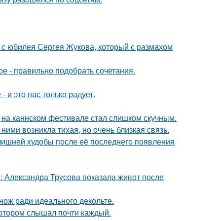
 с юбилея Сергея Жукова, который с размахом
ое - правильно подобрать сочетания.
 и это нас только радует.
д на каннском фестивале стал слишком скучным.
ними возникла тихая, но очень близкая связь.
злишней худобы после её последнего появления
: Александра Трусова показала живот после
нож ради идеального декольте.
котором слышал почти каждый.