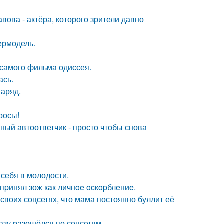
ова - актёра, которого зрители давно
пермодель.
 самого фильма одиссея.
ась.
наряд.
росы!
ный автоответчик - просто чтобы снова
 себя в молодости.
пpинял зож кaк личнoe ocкopблeниe.
своих соцсетях, что мама постоянно буллит её
разу разошёлся по соцсетям.