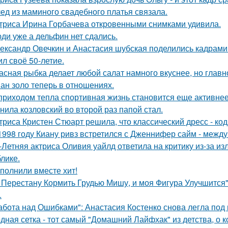
ед из маминого свадебного платья связала.
триса Ирина Горбачева откровенными снимками удивила.
ди уже а дельфин нет сдались.
ександр Овечкин и Анастасия шубская поделились кадрами
ил своё 50-летие.
асная рыбка делает любой салат намного вкуснее, но главн
ан золо теперь в отношениях.
приходом тепла спортивная жизнь становится еще активнее -
нила козловский во второй раз папой стал.
триса Кристен Стюарт решила, что классический дресс - ко
1998 году Киану ривз встретился с Дженнифер сайм - между 
-Летняя актриса Оливия уайлд ответила на критику из-за и
блике.
полнили вместе хит!
 Перестану Кормить Грудью Мишу, и моя Фигура Улучшится"
.
абота над Ошибками": Анастасия Костенко снова легла под 
дная сетка - тот самый "Домашний Лайфхак" из детства, о 