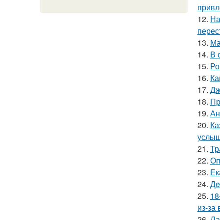
привл
12.
На
перес
13.
Ма
14.
В 
15.
Ро
16.
Ка
17.
Дж
18.
Пр
19.
Ан
20.
Ка
услыш
21.
Тр
22.
Оп
23.
Ек
24.
Дe
25.
18
из-за
26.
Ла