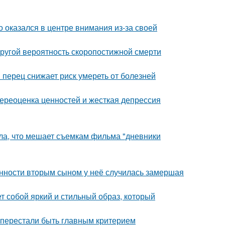
о оказался в центре внимания из-за своей
пругой вероятность скоропостижной смерти
 перец снижает риск умереть от болезней
ереоценка ценностей и жесткая депрессия
ала, что мешает съемкам фильма "дневники
енности вторым сыном у неё случилась замершая
 собой яркий и стильный образ, который
 перестали быть главным критерием