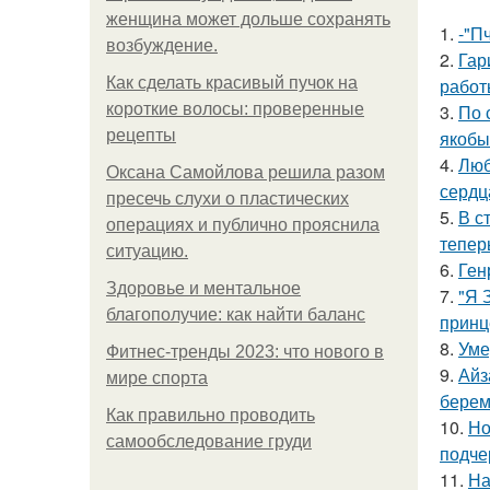
женщина может дольше сохранять
1.
-"П
возбуждение.
2.
Гар
Как сделать красивый пучок на
работ
короткие волосы: проверенные
3.
По 
рецепты
якобы
4.
Люб
Оксана Самойлова решила разом
сердц
пресечь слухи о пластических
5.
В с
операциях и публично прояснила
тепер
ситуацию.
6.
Ген
Здоровье и ментальное
7.
"Я 
благополучие: как найти баланс
принц
8.
Уме
Фитнес-тренды 2023: что нового в
9.
Айз
мире спорта
берем
Как правильно проводить
10.
Но
самообследование груди
подче
11.
На