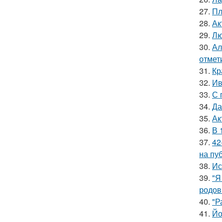
27.
Пл
28.
Ак
29.
Лю
30.
Ал
отмет
31.
Кр
32.
Ив
33.
С 
34.
Да
35.
Ак
36.
В 
37.
42
на пу
38.
Ис
39.
"Я
родов
40.
"Р
41.
Йо