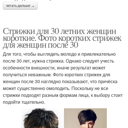
читать дальше →
Стрижки для 30 летних женщин
короткие. Фото коротких стрижек
для женщин после 30
Для того, чтобы выглядеть молодо и привлекательно
после 30 лет, нужна стрижка. Однако следует учесть
особенности внешности, иначе результат может
получиться неважным. Фото коротких стрижек для
женщин после 30 наглядно показывают, что причёска
может существенно омолодить. Поскольку не все
стрижки подходят разным формам лица, к выбору стоит
подойти тщательно.