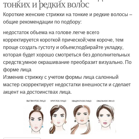
тонких и редких волос
Короткие женские стрижки на тонкие и редкие волосы –
общие рекомендации по подбору:
недостаток объема на голове легче всего
корректируется короткой прической;чем короче, тем
проще создать густоту и объем;подбирайте укладку,
которая будет хорошо смотреться без дополнительных
средств;умное окрашивание преобразит визуально. По
форме лица
Изменив стрижку с учетом формы лица салонный
мастер скорректирует недостатки внешности и сделает
акцент на достоинствах лица.