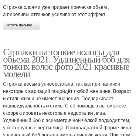
Стрижка слоями уже придает прическе объем ,
а переливы оттенков усиливают этот эффект.
читать дальше →
Стрижки на тонкие волосы для
объема 2021. Удлиненный боб для
тонких волос фото 2021 красивые
модели
Стрижка весьма универсальна, так как при наличии
некоторых вариаций подойдёт любой женщине. Возраст
и стиль жизни не имеют значения. Подчеркивает
индивидуальность и стиль. С её помощью вы сможете
скорректировать некоторые недостатки лица.
Удлинённый боб с асимметричной чёлкой подходит тем,
у кого крупные черты лица. При квадратной форме лица
удлинённый боб должен иметь длинную чёлку. При этом