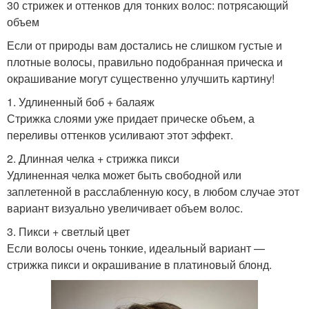
30 стрижек и оттенков для тонких волос: потрясающий
объем
Если от природы вам достались не слишком густые и
плотные волосы, правильно подобранная прическа и
окрашивание могут существенно улучшить картину!
1. Удлиненный боб + балаяж
Стрижка слоями уже придает прическе объем, а
переливы оттенков усиливают этот эффект.
2. Длинная челка + стрижка пикси
Удлиненная челка может быть свободной или
заплетенной в расслабленную косу, в любом случае этот
вариант визуально увеличивает объем волос.
3. Пикси + светлый цвет
Если волосы очень тонкие, идеальный вариант —
стрижка пикси и окрашивание в платиновый блонд.