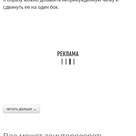
сдвинуть ее на один бок.
читать дальше →
Вас может заинтересовать