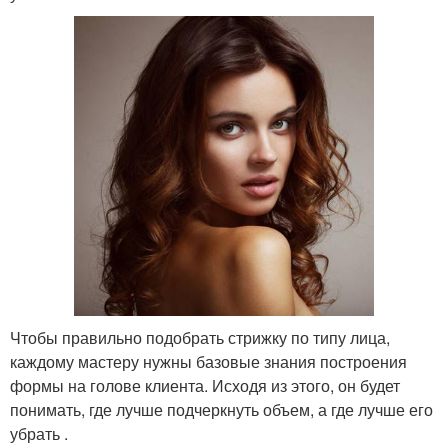
Чтобы правильно подобрать стрижку по типу лица,
каждому мастеру нужны базовые знания построения
формы на голове клиента. Исходя из этого, он будет
понимать, где лучше подчеркнуть объем, а где лучше его
убрать .