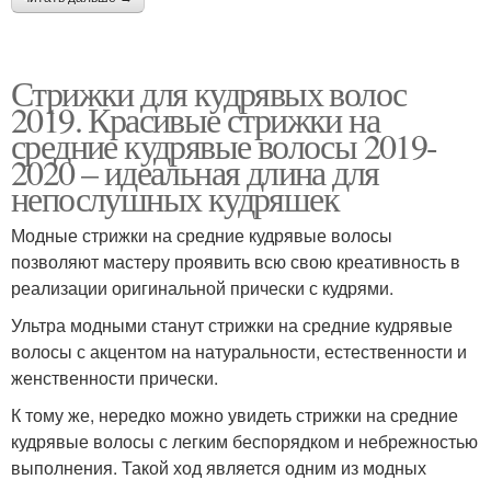
Стрижки для кудрявых волос
2019. Красивые стрижки на
средние кудрявые волосы 2019-
2020 – идеальная длина для
непослушных кудряшек
Модные стрижки на средние кудрявые волосы
позволяют мастеру проявить всю свою креативность в
реализации оригинальной прически с кудрями.
Ультра модными станут стрижки на средние кудрявые
волосы с акцентом на натуральности, естественности и
женственности прически.
К тому же, нередко можно увидеть стрижки на средние
кудрявые волосы с легким беспорядком и небрежностью
выполнения. Такой ход является одним из модных