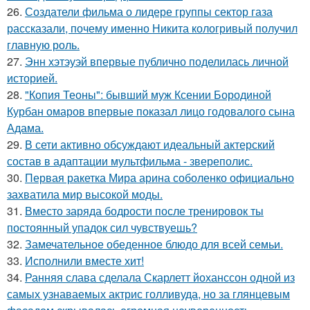
26.
Создатели фильма о лидере группы сектор газа
рассказали, почему именно Никита кологривый получил
главную роль.
27.
Энн хэтэуэй впервые публично поделилась личной
историей.
28.
"Копия Теоны": бывший муж Ксении Бородиной
Курбан омаров впервые показал лицо годовалого сына
Адама.
29.
В сети активно обсуждают идеальный актерский
состав в адаптации мультфильма - звереполис.
30.
Первая ракетка Мира арина соболенко официально
захватила мир высокой моды.
31.
Вместо заряда бодрости после тренировок ты
постоянный упадок сил чувствуешь?
32.
Замечательное обеденное блюдо для всей семьи.
33.
Исполнили вместе хит!
34.
Ранняя слава сделала Скарлетт йоханссон одной из
самых узнаваемых актрис голливуда, но за глянцевым