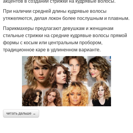
акцентов в создании стрижки на кудрявые волосы.
При наличии средней длины кудрявые волосы
утяжеляются, делая локон более послушным и плавным.
Парикмахеры предлагают девушкам и женщинам
стильные стрижки на средние кудрявые волосы прямой
формы с косым или центральным пробором,
традиционное каре в удлиненном варианте.
читать дальше →